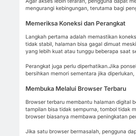
Agar akses lebih terarah, pengguna dapat m
mengurangi kebingungan, terutama bagi pen
Memeriksa Koneksi dan Perangkat
Langkah pertama adalah memastikan koneksi s
tidak stabil, halaman bisa gagal dimuat mes
yang lebih kuat atau tunggu beberapa saat 
Perangkat juga perlu diperhatikan.Jika ponsel
bersihkan memori sementara jika diperlukan, 
Membuka Melalui Browser Terbaru
Browser terbaru membantu halaman digital ber
tampilan bisa tidak sempurna, tombol tidak
browser biasanya membawa peningkatan pe
Jika satu browser bermasalah, pengguna da