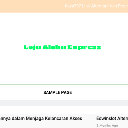
Kaya787 Link Alternatif dan Per
Edwinslot Alternatif dengan Tampilan Ringkas untuk Pengg
Cara Membuat Akun Pokemon787 dengan Pros
Lebah4D Lo
Kaya787 Link Alternatif dan Per
Edwinslot Alternatif dengan Tampilan Ringkas untuk Pengg
a Aloha Express
akaian Dan Aksesori Berkualitas Di Loja Aloha Express.
Cara Membuat Akun Pokemon787 dengan Pros
SAMPLE PAGE
 Menjaga Kelancaran Akses
Edwinslot Alternatif denga
3 Months Ago