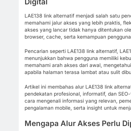
Digital
LAE138 link alternatif menjadi salah satu p
memahami jalur akses yang lebih praktis, flek
akses yang lancar tidak hanya ditentukan ole
browser, cache, serta kemampuan pengguna
Pencarian seperti LAE138 link alternatif, LA
menunjukkan bahwa pengguna memiliki kebut
memahami arah akses dari awal, mengetahui a
apabila halaman terasa lambat atau sulit dib
Artikel ini membahas alur LAE138 link alterna
pendekatan profesional, informatif, dan SEO
cara mengenali informasi yang relevan, pem
pengalaman mobile, serta insight untuk men
Mengapa Alur Akses Perlu Di