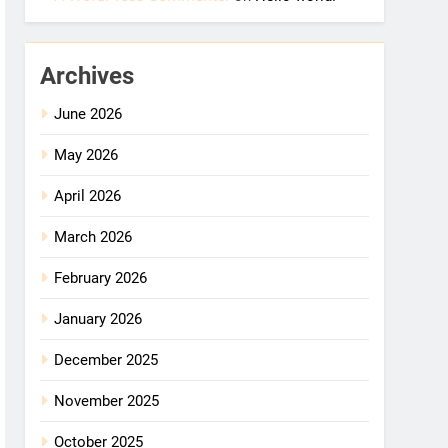
Archives
June 2026
May 2026
April 2026
March 2026
February 2026
January 2026
December 2025
November 2025
October 2025