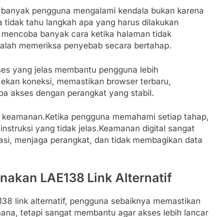
a banyak pengguna mengalami kendala bukan karena
ka tidak tahu langkah apa yang harus dilakukan
 mencoba banyak cara ketika halaman tidak
adalah memeriksa penyebab secara bertahap.
akses yang jelas membantu pengguna lebih
ekan koneksi, memastikan browser terbaru,
ba akses dengan perangkat yang stabil.
n keamanan.Ketika pengguna memahami setiap tahap,
nstruksi yang tidak jelas.Keamanan digital sangat
asi, menjaga perangkat, dan tidak membagikan data
akan LAE138 Link Alternatif
 link alternatif, pengguna sebaiknya memastikan
hana, tetapi sangat membantu agar akses lebih lancar