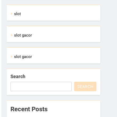
slot
slot gacor
slot gacor
Search
SEARCH
Recent Posts