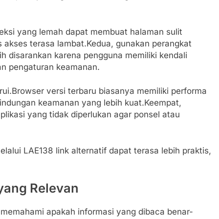
oneksi yang lemah dapat membuat halaman sulit
es akses terasa lambat.Kedua, gunakan perangkat
bih disarankan karena pengguna memiliki kendali
dan pengaturan keamanan.
ui.Browser versi terbaru biasanya memiliki performa
perlindungan keamanan yang lebih kuat.Keempat,
aplikasi yang tidak diperlukan agar ponsel atau
alui LAE138 link alternatif dapat terasa lebih praktis,
yang Relevan
 memahami apakah informasi yang dibaca benar-