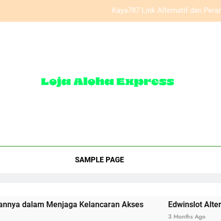
Kaya787 Link Alternatif dan Per
Edwinslot Alternatif dengan Tampilan Ringkas untuk Pengg
Cara Membuat Akun Pokemon787 dengan Pros
Lebah4D Lo
Kaya787 Link Alternatif dan Per
Edwinslot Alternatif dengan Tampilan Ringkas untuk Pengg
a Aloha Express
akaian Dan Aksesori Berkualitas Di Loja Aloha Express.
Cara Membuat Akun Pokemon787 dengan Pros
SAMPLE PAGE
m Menjaga Kelancaran Akses
Edwinslot Alternatif deng
3 Months Ago