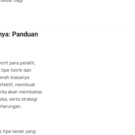
besar bagi
nya: Panduan
rit para pelatih,
pe listrik dan
anah biasanya
efektif, membuat
, kita akan membahas
a, serta strategi
rtarungan.
 tipe tanah yang