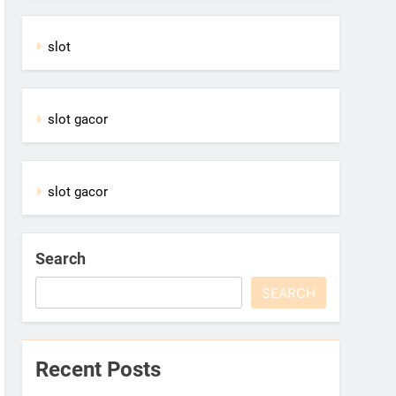
slot
slot gacor
slot gacor
Search
SEARCH
Recent Posts