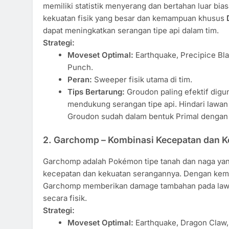
memiliki statistik menyerang dan bertahan luar bi
kekuatan fisik yang besar dan kemampuan khusus
dapat meningkatkan serangan tipe api dalam tim.
Strategi:
Moveset Optimal:
Earthquake, Precipice Bla
Punch.
Peran:
Sweeper fisik utama di tim.
Tips Bertarung:
Groudon paling efektif digu
mendukung serangan tipe api. Hindari lawan t
Groudon sudah dalam bentuk Primal dengan D
2. Garchomp – Kombinasi Kecepatan dan K
Garchomp adalah Pokémon tipe tanah dan naga yan
kecepatan dan kekuatan serangannya. Dengan k
Garchomp memberikan damage tambahan pada law
secara fisik.
Strategi:
Moveset Optimal:
Earthquake, Dragon Claw,