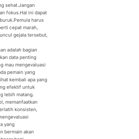
ang sehat.Jangan
an fokus.Hal ini dapat
buruk.Pemula harus
erti cepat marah,
uncul gejala tersebut,
han adalah bagian
ikan data penting
ng mau mengevaluasi
ada pemain yang
ihat kembali apa yang
ng efektif untuk
g lebih matang.
ol, memanfaatkan
rlatih konsisten,
 mengevaluasi
ra yang
an bermain akan