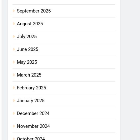
September 2025
August 2025
July 2025
June 2025
May 2025
March 2025
February 2025
January 2025
December 2024
November 2024
October 2024