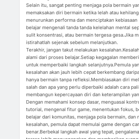
Selain itu, sangat penting menjaga pola bermain y
memaksakan diri bermain ketika lelah atau kehilang
menurunkan performa dan menciptakan kebiasaan 
belajar mengenali tanda tanda kelelahan mental sep
sulit konsentrasi, atau bermain tergesa gesa.Jika m
istirahatlah sejenak sebelum melanjutkan.
Terakhir, jangan takut melakukan kesalahan.Kesala
alami dari proses belajar.Setiap kegagalan member
untuk memperbaiki langkah selanjutnya.Pemula ya
kesalahan akan jauh lebih cepat berkembang darip
hanya bermain tanpa refleksi.Membiasakan diri mel
salah dan apa yang perlu diperbaiki adalah cara pali
membangun kepercayaan diri dan keterampilan yan
Dengan memahami konsep dasar, menguasai kontr
tutorial, mengenal fitur game, menentukan fokus, be
belajar dari komunitas, menjaga pola bermain, dan
kesalahan, pemula dapat memulai game dengan ca
benar.Berbekal langkah awal yang tepat, pengalam