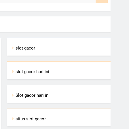
slot gacor
slot gacor hari ini
Slot gacor hari ini
situs slot gacor