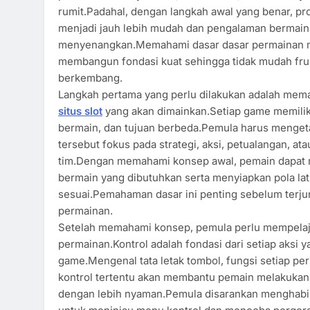
rumit.Padahal, dengan langkah awal yang benar, pr
menjadi jauh lebih mudah dan pengalaman bermai
menyenangkan.Memahami dasar dasar permainan
membangun fondasi kuat sehingga tidak mudah frus
berkembang.
Langkah pertama yang perlu dilakukan adalah mem
situs slot
yang akan dimainkan.Setiap game memilik
bermain, dan tujuan berbeda.Pemula harus menge
tersebut fokus pada strategi, aksi, petualangan, at
tim.Dengan memahami konsep awal, pemain dapat
bermain yang dibutuhkan serta menyiapkan pola la
sesuai.Pemahaman dasar ini penting sebelum terjun
permainan.
Setelah memahami konsep, pemula perlu mempelaja
permainan.Kontrol adalah fondasi dari setiap aksi 
game.Mengenal tata letak tombol, fungsi setiap per
kontrol tertentu akan membantu pemain melakukan
dengan lebih nyaman.Pemula disarankan menghabi