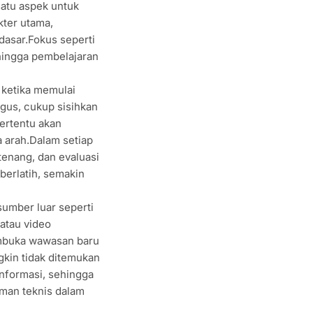
satu aspek untuk
kter utama,
dasar.Fokus seperti
hingga pembelajaran
g ketika memulai
gus, cukup sisihkan
tertentu akan
a arah.Dalam setiap
 tenang, dan evaluasi
erlatih, semakin
sumber luar seperti
atau video
embuka wawasan baru
ngkin tidak ditemukan
informasi, sehingga
man teknis dalam