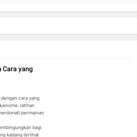
 Cara yang
 dengan cara yang
anisme, latihan
 menikmati permainan
membingungkan bagi
ng kadang terlihat