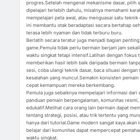
progres.Setelah mengenal mekanisme dasar, pilih 
dipelajari terlebih dahulu, misalnya memahami kara
mempelajari peta awal, atau menguasai satu teknik 
ini membantu otak beradaptasi secara bertahap se
terasa lebih nyaman dan tidak terburu buru.
Berlatih secara teratur juga menjadi bagian pentin
game.Pemula tidak perlu bermain berjam jam sekali
waktu singkat tetapi intensif.Latihan dengan fokus 
memberikan hasil lebih baik daripada bermain tanp
sesi, coba ulangi teknik dasar, baca situasi dengan
kesalahan yang muncul.Semakin konsisten pemain b
cepat kemampuan mereka berkembang.
Pemula juga sebaiknya mempelajari informasi dari 
panduan pemain berpengalaman, komunitas resmi, 
edukatif.Melihat cara orang lain bermain dapat m
tentang strategi, posisi, atau trik tertentu yang mu
hanya dari tutorial.Game modern sangat kaya akan 
belajar dari komunitas dapat mempercepat pemaha
waktu singkat.