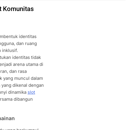
t Komunitas
embentuk identitas
engguna, dan ruang
inklusif.
ukan identitas tidak
menjadi arena utama di
an, dan rasa
ik yang muncul dalam
ya yang dikenal dengan
mbunyi dinamika
slot
ersama dibangun
mainan