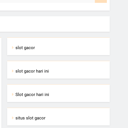
slot gacor
slot gacor hari ini
Slot gacor hari ini
situs slot gacor