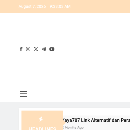
Skip
August 7, 2026
9:33:04 AM
to
content
Loj
Dapatkan P
una Aktif
Kaya787 Link Alternatif dan Perannya dalam
2 Months Ago
HEADLINES