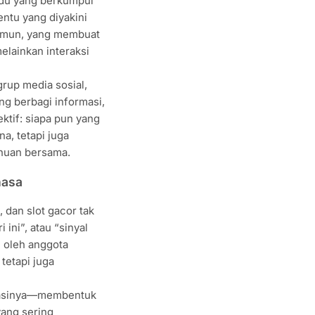
vidu yang berkumpul
entu yang diyakini
Namun, yang membuat
elainkan interaksi
grup media sosial,
ng berbagi informasi,
ektif: siapa pun yang
a, tetapi juga
huan bersama.
hasa
, dan slot gacor tak
i ini”, atau “sinyal
 oleh anggota
tetapi juga
urasinya—membentuk
yang sering