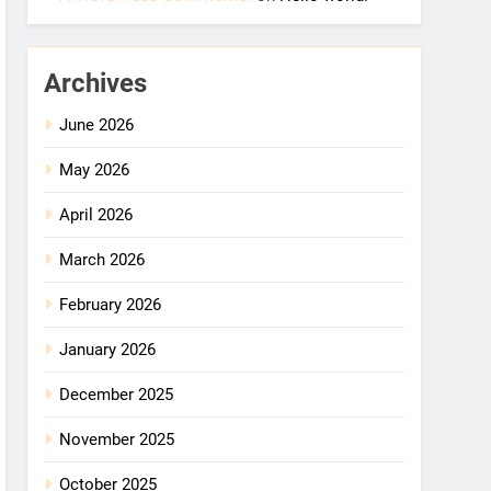
Archives
June 2026
May 2026
April 2026
March 2026
February 2026
January 2026
December 2025
November 2025
October 2025