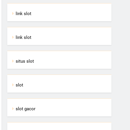
link slot
link slot
situs slot
slot
slot gacor