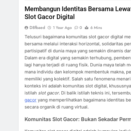
Membangun Identitas Bersama Lewa
Slot Gacor Digital
D8fbaed
1 Year Ago
0
6 Mins
Telusuri bagaimana komunitas slot gacor digital m
bersama melalui interaksi horizontal, solidaritas p
partisipatif di dunia maya yang semakin dinamis dan 
Dalam era digital yang semakin terhubung, pembent
lagi hanya terjadi di ruang fisik. Dunia maya telah 
mana individu dan kelompok membentuk makna, per
memiliki yang kolektif. Salah satu fenomena menar
konteks ini adalah komunitas slot digital, khususn
istilah
slot gacor
. Di balik istilah teknis ini, terse
gacor
yang memperlihatkan bagaimana identitas b
secara organik di ruang virtual.
Komunitas Slot Gacor: Bukan Sekadar Per