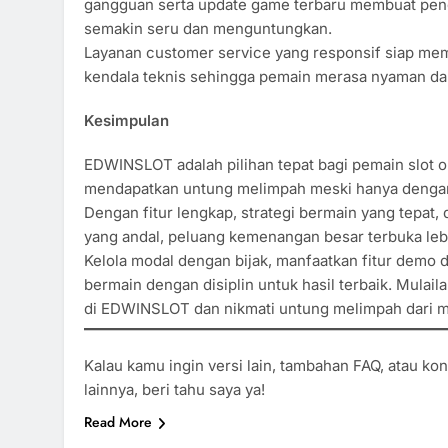
gangguan serta update game terbaru membuat pe
semakin seru dan menguntungkan.
Layanan customer service yang responsif siap me
kendala teknis sehingga pemain merasa nyaman da
Kesimpulan
EDWINSLOT adalah pilihan tepat bagi pemain slot o
mendapatkan untung melimpah meski hanya denga
Dengan fitur lengkap, strategi bermain yang tepat
yang andal, peluang kemenangan besar terbuka leb
Kelola modal dengan bijak, manfaatkan fitur demo 
bermain dengan disiplin untuk hasil terbaik. Mulai
di EDWINSLOT dan nikmati untung melimpah dari mo
Kalau kamu ingin versi lain, tambahan FAQ, atau k
lainnya, beri tahu saya ya!
Read More