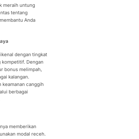
k meraih untung
untas tentang
sa membantu Anda
caya
ikenal dengan tingkat
 kompetitif. Dengan
tur bonus melimpah,
gai kalangan.
em keamanan canggih
lui berbagai
.
nya memberikan
unakan modal receh.