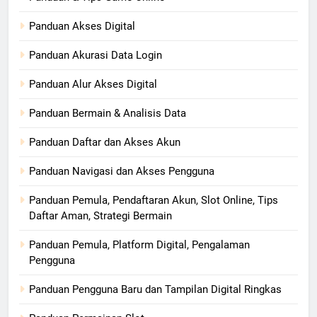
Panduan Akses Digital
Panduan Akurasi Data Login
Panduan Alur Akses Digital
Panduan Bermain & Analisis Data
Panduan Daftar dan Akses Akun
Panduan Navigasi dan Akses Pengguna
Panduan Pemula, Pendaftaran Akun, Slot Online, Tips
Daftar Aman, Strategi Bermain
Panduan Pemula, Platform Digital, Pengalaman
Pengguna
Panduan Pengguna Baru dan Tampilan Digital Ringkas