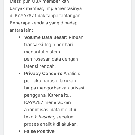
Meskipun UBA memberikan
banyak manfaat, implementasinya
di KAYA787 tidak tanpa tantangan.
Beberapa kendala yang dihadapi
antara lain:
Volume Data Besar:
Ribuan
transaksi login per hari
menuntut sistem
pemrosesan data dengan
latensi rendah.
Privacy Concern:
Analisis
perilaku harus dilakukan
tanpa mengorbankan privasi
pengguna. Karena itu,
KAYA787 menerapkan
anonimisasi data melalui
teknik
hashing
sebelum
proses analitik dilakukan.
False Positive