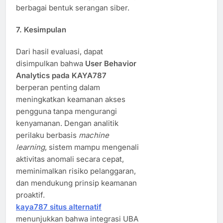
berbagai bentuk serangan siber.
7. Kesimpulan
Dari hasil evaluasi, dapat
disimpulkan bahwa
User Behavior
Analytics pada KAYA787
berperan penting dalam
meningkatkan keamanan akses
pengguna tanpa mengurangi
kenyamanan. Dengan analitik
perilaku berbasis
machine
learning
, sistem mampu mengenali
aktivitas anomali secara cepat,
meminimalkan risiko pelanggaran,
dan mendukung prinsip keamanan
proaktif.
kaya787 situs alternatif
menunjukkan bahwa integrasi UBA