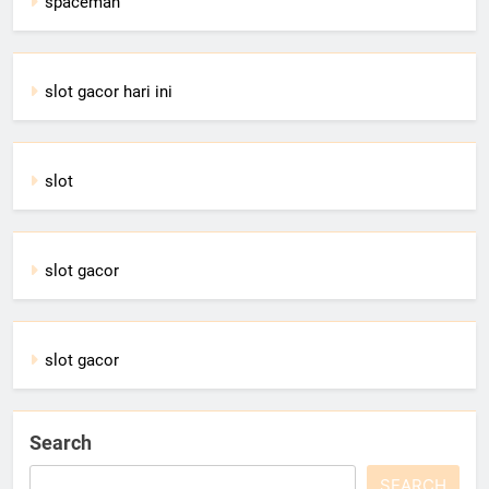
spaceman
slot gacor hari ini
slot
slot gacor
slot gacor
Search
SEARCH