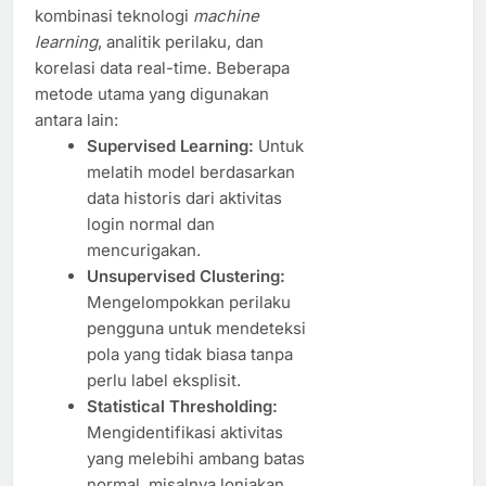
kombinasi teknologi
machine
learning
, analitik perilaku, dan
korelasi data real-time. Beberapa
metode utama yang digunakan
antara lain:
Supervised Learning:
Untuk
melatih model berdasarkan
data historis dari aktivitas
login normal dan
mencurigakan.
Unsupervised Clustering:
Mengelompokkan perilaku
pengguna untuk mendeteksi
pola yang tidak biasa tanpa
perlu label eksplisit.
Statistical Thresholding:
Mengidentifikasi aktivitas
yang melebihi ambang batas
normal, misalnya lonjakan