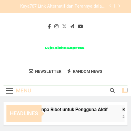
Skip
Edwinslot Alternatif dengan Tampilan Ringkas
to
untuk Pengguna Baru yang Ingin Akses Lebih
Mudah
content
Cara Membuat Akun Pokemon787 dengan
Prosedur Sederhana untuk Pengguna Baru
Lebah4D Login Tanpa Ribet untuk Pengguna Aktif
Kaya787 Link Alternatif dan Perannya dalam
Menjaga Kelancaran Akses
Edwinslot Alternatif dengan Tampilan Ringkas
untuk Pengguna Baru yang Ingin Akses Lebih
Loja Aloha
Mudah
Dapatkan Pakaian Dan Aksesori Berkualitas
Cara Membuat Akun Pokemon787 dengan
NEWSLETTER
RANDOM NEWS
Express
Prosedur Sederhana untuk Pengguna Baru
Di Loja Aloha Express.
MENU
bah4D Login Tanpa Ribet untuk Pengguna Aktif
Kaya787
HEADLINES
Months Ago
2 Months 