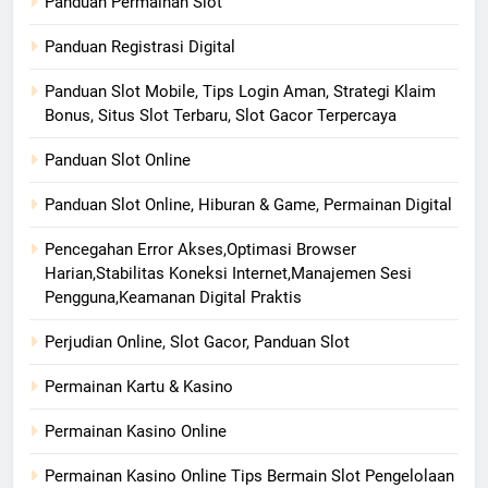
Panduan Permainan Slot
Panduan Registrasi Digital
Panduan Slot Mobile, Tips Login Aman, Strategi Klaim
Bonus, Situs Slot Terbaru, Slot Gacor Terpercaya
Panduan Slot Online
Panduan Slot Online, Hiburan & Game, Permainan Digital
Pencegahan Error Akses,Optimasi Browser
Harian,Stabilitas Koneksi Internet,Manajemen Sesi
Pengguna,Keamanan Digital Praktis
Perjudian Online, Slot Gacor, Panduan Slot
Permainan Kartu & Kasino
Permainan Kasino Online
Permainan Kasino Online Tips Bermain Slot Pengelolaan