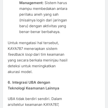
Management:
Sistem harus
mampu membedakan antara
perilaku aneh yang sah
(misalnya login dari jaringan
baru) dengan aktivitas yang
benar-benar berbahaya.
Untuk mengatasi hal tersebut,
KAYA787 menerapkan sistem
feedback loop
dari tim keamanan
yang secara berkala meninjau hasil
deteksi untuk meningkatkan
akurasi model.
6. Integrasi UBA dengan
Teknologi Keamanan Lainnya
UBA tidak berdiri sendiri. Dalam
arsitektur keamanan KAYA787,