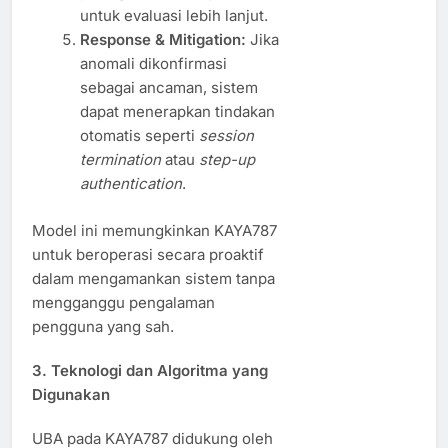
untuk evaluasi lebih lanjut.
Response & Mitigation:
Jika
anomali dikonfirmasi
sebagai ancaman, sistem
dapat menerapkan tindakan
otomatis seperti
session
termination
atau
step-up
authentication
.
Model ini memungkinkan KAYA787
untuk beroperasi secara proaktif
dalam mengamankan sistem tanpa
mengganggu pengalaman
pengguna yang sah.
3. Teknologi dan Algoritma yang
Digunakan
UBA pada KAYA787 didukung oleh