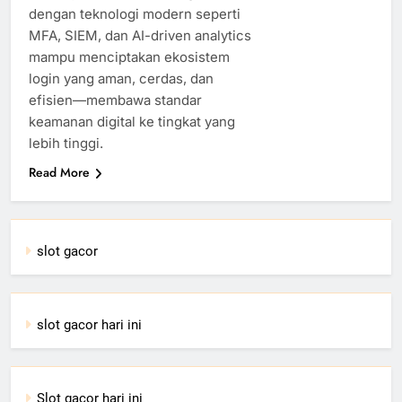
dengan teknologi modern seperti
MFA, SIEM, dan AI-driven analytics
mampu menciptakan ekosistem
login yang aman, cerdas, dan
efisien—membawa standar
keamanan digital ke tingkat yang
lebih tinggi.
Read More
slot gacor
slot gacor hari ini
Slot gacor hari ini