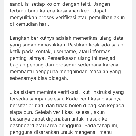
sandi. Isi setiap kolom dengan teliti. Jangan
terburu-buru karena kesalahan kecil dapat
menyulitkan proses verifikasi atau pemulihan akun
di kemudian hari.
Langkah berikutnya adalah memeriksa ulang data
yang sudah dimasukkan. Pastikan tidak ada salah
ketik pada kontak, username, atau informasi
penting lainnya. Pemeriksaan ulang ini menjadi
bagian penting dari prosedur sederhana karena
membantu pengguna menghindari masalah yang
sebenarnya bisa dicegah.
Jika sistem meminta verifikasi, ikuti instruksi yang
tersedia sampai selesai. Kode verifikasi biasanya
bersifat pribadi dan tidak boleh dibagikan kepada
siapa pun. Setelah verifikasi selesai, akun
biasanya dapat digunakan untuk masuk ke
dashboard atau area pengguna. Pada tahap ini,
pengguna disarankan untuk mengenali menu