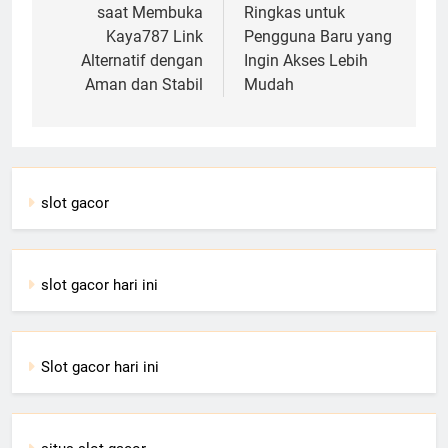
saat Membuka
Ringkas untuk
Kaya787 Link
Pengguna Baru yang
Alternatif dengan
Ingin Akses Lebih
Aman dan Stabil
Mudah
slot gacor
slot gacor hari ini
Slot gacor hari ini