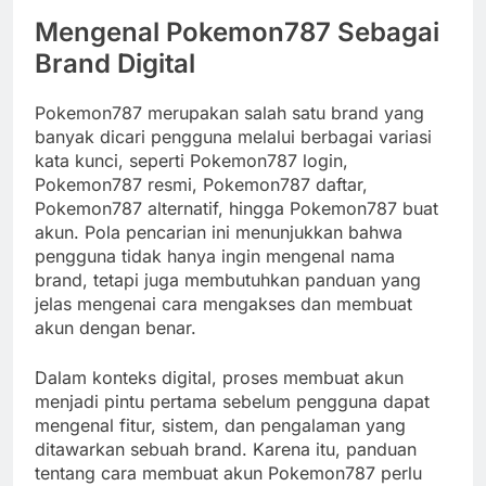
Mengenal Pokemon787 Sebagai
Brand Digital
Pokemon787 merupakan salah satu brand yang
banyak dicari pengguna melalui berbagai variasi
kata kunci, seperti Pokemon787 login,
Pokemon787 resmi, Pokemon787 daftar,
Pokemon787 alternatif, hingga Pokemon787 buat
akun. Pola pencarian ini menunjukkan bahwa
pengguna tidak hanya ingin mengenal nama
brand, tetapi juga membutuhkan panduan yang
jelas mengenai cara mengakses dan membuat
akun dengan benar.
Dalam konteks digital, proses membuat akun
menjadi pintu pertama sebelum pengguna dapat
mengenal fitur, sistem, dan pengalaman yang
ditawarkan sebuah brand. Karena itu, panduan
tentang cara membuat akun Pokemon787 perlu