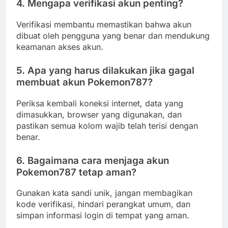
4. Mengapa verifikasi akun penting?
Verifikasi membantu memastikan bahwa akun
dibuat oleh pengguna yang benar dan mendukung
keamanan akses akun.
5. Apa yang harus dilakukan jika gagal
membuat akun Pokemon787?
Periksa kembali koneksi internet, data yang
dimasukkan, browser yang digunakan, dan
pastikan semua kolom wajib telah terisi dengan
benar.
6. Bagaimana cara menjaga akun
Pokemon787 tetap aman?
Gunakan kata sandi unik, jangan membagikan
kode verifikasi, hindari perangkat umum, dan
simpan informasi login di tempat yang aman.