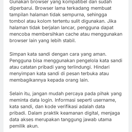
Gunakan browser yang kompatibel dan sudah
diperbarui. Browser lama terkadang membuat
tampilan halaman tidak sempurna, sehingga
tombol atau kolom tertentu sulit digunakan. Jika
halaman tidak berjalan lancar, pengguna dapat
mencoba membersihkan cache atau menggunakan
browser lain yang lebih stabil.
Simpan kata sandi dengan cara yang aman.
Pengguna bisa menggunakan pengelola kata sandi
atau catatan pribadi yang terlindungi. Hindari
menyimpan kata sandi di pesan terbuka atau
membagikannya kepada orang lain.
Selain itu, jangan mudah percaya pada pihak yang
meminta data login. Informasi seperti username,
kata sandi, dan kode verifikasi adalah data
pribadi. Dalam praktik keamanan digital, menjaga
data akses merupakan tanggung jawab utama
pemilik akun.