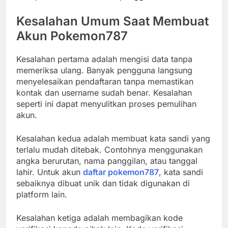
Kesalahan Umum Saat Membuat
Akun Pokemon787
Kesalahan pertama adalah mengisi data tanpa
memeriksa ulang. Banyak pengguna langsung
menyelesaikan pendaftaran tanpa memastikan
kontak dan username sudah benar. Kesalahan
seperti ini dapat menyulitkan proses pemulihan
akun.
Kesalahan kedua adalah membuat kata sandi yang
terlalu mudah ditebak. Contohnya menggunakan
angka berurutan, nama panggilan, atau tanggal
lahir. Untuk akun
daftar pokemon787
, kata sandi
sebaiknya dibuat unik dan tidak digunakan di
platform lain.
Kesalahan ketiga adalah membagikan kode