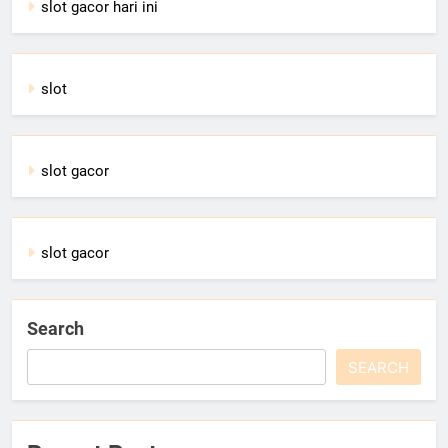
slot gacor hari ini
slot
slot gacor
slot gacor
Search
SEARCH