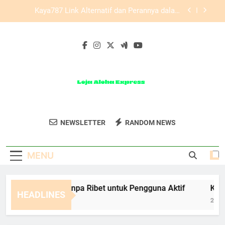
Skip
Edwinslot Alternatif dengan Tampilan Ringkas
to
untuk Pengguna Baru yang Ingin Akses Lebih
Mudah
content
Cara Membuat Akun Pokemon787 dengan
Prosedur Sederhana untuk Pengguna Baru
Lebah4D Login Tanpa Ribet untuk Pengguna Aktif
Kaya787 Link Alternatif dan Perannya dalam
Menjaga Kelancaran Akses
Edwinslot Alternatif dengan Tampilan Ringkas
untuk Pengguna Baru yang Ingin Akses Lebih
Loja Aloha
Mudah
Dapatkan Pakaian Dan Aksesori Berkualitas
Cara Membuat Akun Pokemon787 dengan
NEWSLETTER
RANDOM NEWS
Express
Prosedur Sederhana untuk Pengguna Baru
Di Loja Aloha Express.
MENU
bah4D Login Tanpa Ribet untuk Pengguna Aktif
Kaya787
HEADLINES
onths Ago
2 Months 