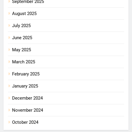
September 2025
August 2025
July 2025
June 2025
May 2025
March 2025
February 2025
January 2025
December 2024
November 2024
October 2024