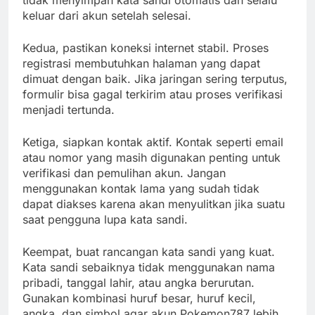
keluar dari akun setelah selesai.
Kedua, pastikan koneksi internet stabil. Proses
registrasi membutuhkan halaman yang dapat
dimuat dengan baik. Jika jaringan sering terputus,
formulir bisa gagal terkirim atau proses verifikasi
menjadi tertunda.
Ketiga, siapkan kontak aktif. Kontak seperti email
atau nomor yang masih digunakan penting untuk
verifikasi dan pemulihan akun. Jangan
menggunakan kontak lama yang sudah tidak
dapat diakses karena akan menyulitkan jika suatu
saat pengguna lupa kata sandi.
Keempat, buat rancangan kata sandi yang kuat.
Kata sandi sebaiknya tidak menggunakan nama
pribadi, tanggal lahir, atau angka berurutan.
Gunakan kombinasi huruf besar, huruf kecil,
angka, dan simbol agar akun Pokemon787 lebih