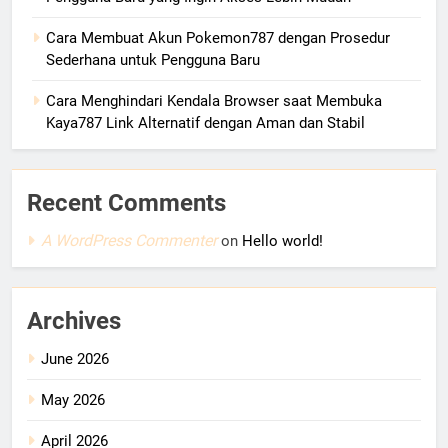
Cara Membuat Akun Pokemon787 dengan Prosedur
Sederhana untuk Pengguna Baru
Cara Menghindari Kendala Browser saat Membuka
Kaya787 Link Alternatif dengan Aman dan Stabil
Recent Comments
A WordPress Commenter
on
Hello world!
Archives
June 2026
May 2026
April 2026