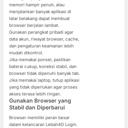
memori hampir penuh, atau
menjalankan banyak aplikasi di
latar belakang dapat membuat
browser berjalan lambat.
Gunakan perangkat pribadi agar
data akun, riwayat browser, cache,
dan pengaturan keamanan lebih
mudah dikontrol.
Jika memakai ponsel, pastikan
baterai cukup, koneksi stabil, dan
browser tidak dipenuhi banyak tab.
Jika memakai laptop, tutup aplikasi
yang tidak diperlukan agar proses
akses terasa lebih ringan.
Gunakan Browser yang
Stabil dan Diperbarui
Browser memiliki peran besar
dalam kelancaran Lebah4D Login.