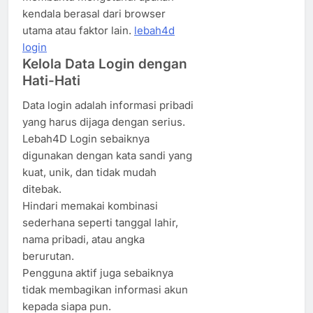
kendala berasal dari browser
utama atau faktor lain.
lebah4d
login
Kelola Data Login dengan
Hati-Hati
Data login adalah informasi pribadi
yang harus dijaga dengan serius.
Lebah4D Login sebaiknya
digunakan dengan kata sandi yang
kuat, unik, dan tidak mudah
ditebak.
Hindari memakai kombinasi
sederhana seperti tanggal lahir,
nama pribadi, atau angka
berurutan.
Pengguna aktif juga sebaiknya
tidak membagikan informasi akun
kepada siapa pun.