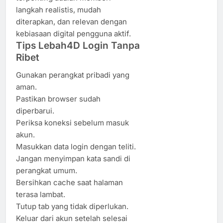
langkah realistis, mudah
diterapkan, dan relevan dengan
kebiasaan digital pengguna aktif.
Tips Lebah4D Login Tanpa
Ribet
Gunakan perangkat pribadi yang
aman.
Pastikan browser sudah
diperbarui.
Periksa koneksi sebelum masuk
akun.
Masukkan data login dengan teliti.
Jangan menyimpan kata sandi di
perangkat umum.
Bersihkan cache saat halaman
terasa lambat.
Tutup tab yang tidak diperlukan.
Keluar dari akun setelah selesai