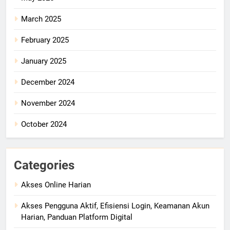
March 2025
February 2025
January 2025
December 2024
November 2024
October 2024
Categories
Akses Online Harian
Akses Pengguna Aktif, Efisiensi Login, Keamanan Akun
Harian, Panduan Platform Digital