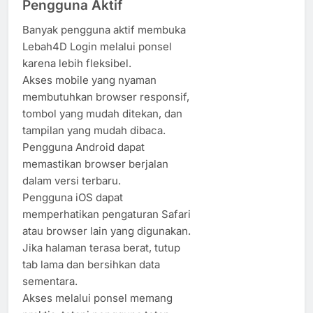
Pengguna Aktif
Banyak pengguna aktif membuka
Lebah4D Login melalui ponsel
karena lebih fleksibel.
Akses mobile yang nyaman
membutuhkan browser responsif,
tombol yang mudah ditekan, dan
tampilan yang mudah dibaca.
Pengguna Android dapat
memastikan browser berjalan
dalam versi terbaru.
Pengguna iOS dapat
memperhatikan pengaturan Safari
atau browser lain yang digunakan.
Jika halaman terasa berat, tutup
tab lama dan bersihkan data
sementara.
Akses melalui ponsel memang