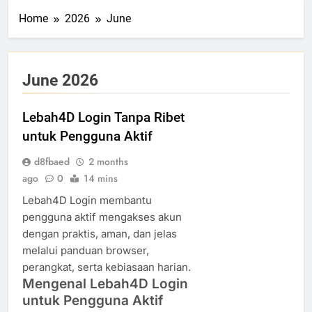
Home
2026
June
June 2026
Lebah4D Login Tanpa Ribet
untuk Pengguna Aktif
d8fbaed
2 months
ago
0
14 mins
Lebah4D Login membantu
pengguna aktif mengakses akun
dengan praktis, aman, dan jelas
melalui panduan browser,
perangkat, serta kebiasaan harian.
Mengenal Lebah4D Login
untuk Pengguna Aktif