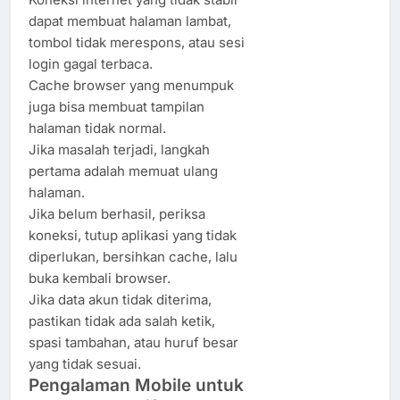
dapat membuat halaman lambat,
tombol tidak merespons, atau sesi
login gagal terbaca.
Cache browser yang menumpuk
juga bisa membuat tampilan
halaman tidak normal.
Jika masalah terjadi, langkah
pertama adalah memuat ulang
halaman.
Jika belum berhasil, periksa
koneksi, tutup aplikasi yang tidak
diperlukan, bersihkan cache, lalu
buka kembali browser.
Jika data akun tidak diterima,
pastikan tidak ada salah ketik,
spasi tambahan, atau huruf besar
yang tidak sesuai.
Pengalaman Mobile untuk