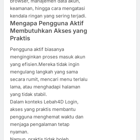
browser, manajemen data akun,
keamanan, hingga cara mengatasi
kendala ringan yang sering terjadi.
Mengapa Pengguna Aktif
Membutuhkan Akses yang
Praktis
Pengguna aktif biasanya
menginginkan proses masuk akun
yang efisien.Mereka tidak ingin
mengulang langkah yang sama
secara rumit, mencari menu terlalu
lama, atau menghadapi halaman
yang tidak stabil.
Dalam konteks Lebah4D Login,
akses yang praktis membantu
pengguna menghemat waktu dan
menjaga pengalaman tetap
nyaman.
Namun, praktis tidak boleh