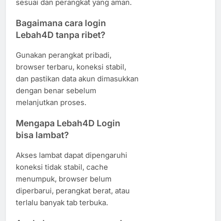
sesuai dan perangkat yang aman.
Bagaimana cara login
Lebah4D tanpa ribet?
Gunakan perangkat pribadi,
browser terbaru, koneksi stabil,
dan pastikan data akun dimasukkan
dengan benar sebelum
melanjutkan proses.
Mengapa Lebah4D Login
bisa lambat?
Akses lambat dapat dipengaruhi
koneksi tidak stabil, cache
menumpuk, browser belum
diperbarui, perangkat berat, atau
terlalu banyak tab terbuka.