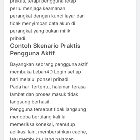
praktis, tetapi pengguna tetap
perlu menjaga keamanan
perangkat dengan kunci layar dan
tidak menyimpan data akun di
perangkat yang bukan milik
pribadi.
Contoh Skenario Praktis
Pengguna Aktif
Bayangkan seorang pengguna aktif
membuka Lebah4D Login setiap
hari melalui ponsel pribadi.
Pada hari tertentu, halaman terasa
lambat dan proses masuk tidak
langsung berhasil.
Pengguna tersebut tidak langsung
mencoba berulang kali.Ia
memeriksa koneksi, menutup
aplikasi lain, membersihkan cache,
lalu membuka ulang halaman.