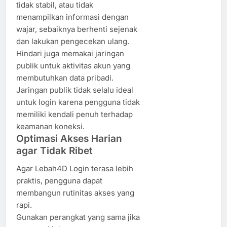
tidak stabil, atau tidak
menampilkan informasi dengan
wajar, sebaiknya berhenti sejenak
dan lakukan pengecekan ulang.
Hindari juga memakai jaringan
publik untuk aktivitas akun yang
membutuhkan data pribadi.
Jaringan publik tidak selalu ideal
untuk login karena pengguna tidak
memiliki kendali penuh terhadap
keamanan koneksi.
Optimasi Akses Harian
agar Tidak Ribet
Agar Lebah4D Login terasa lebih
praktis, pengguna dapat
membangun rutinitas akses yang
rapi.
Gunakan perangkat yang sama jika