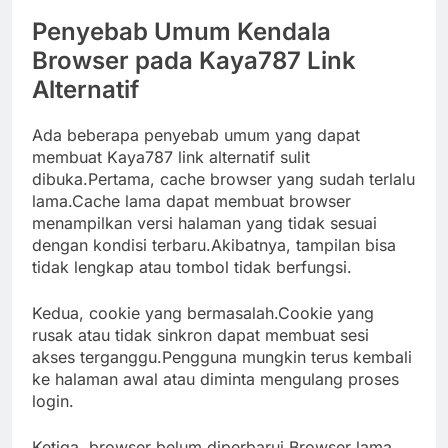
Penyebab Umum Kendala
Browser pada Kaya787 Link
Alternatif
Ada beberapa penyebab umum yang dapat
membuat Kaya787 link alternatif sulit
dibuka.Pertama, cache browser yang sudah terlalu
lama.Cache lama dapat membuat browser
menampilkan versi halaman yang tidak sesuai
dengan kondisi terbaru.Akibatnya, tampilan bisa
tidak lengkap atau tombol tidak berfungsi.
Kedua, cookie yang bermasalah.Cookie yang
rusak atau tidak sinkron dapat membuat sesi
akses terganggu.Pengguna mungkin terus kembali
ke halaman awal atau diminta mengulang proses
login.
Ketiga, browser belum diperbarui.Browser lama