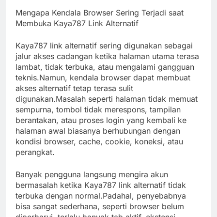
Mengapa Kendala Browser Sering Terjadi saat
Membuka Kaya787 Link Alternatif
Kaya787 link alternatif sering digunakan sebagai
jalur akses cadangan ketika halaman utama terasa
lambat, tidak terbuka, atau mengalami gangguan
teknis.Namun, kendala browser dapat membuat
akses alternatif tetap terasa sulit
digunakan.Masalah seperti halaman tidak memuat
sempurna, tombol tidak merespons, tampilan
berantakan, atau proses login yang kembali ke
halaman awal biasanya berhubungan dengan
kondisi browser, cache, cookie, koneksi, atau
perangkat.
Banyak pengguna langsung mengira akun
bermasalah ketika Kaya787 link alternatif tidak
terbuka dengan normal.Padahal, penyebabnya
bisa sangat sederhana, seperti browser belum