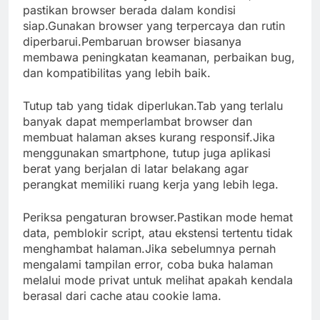
pastikan browser berada dalam kondisi
siap.Gunakan browser yang terpercaya dan rutin
diperbarui.Pembaruan browser biasanya
membawa peningkatan keamanan, perbaikan bug,
dan kompatibilitas yang lebih baik.
Tutup tab yang tidak diperlukan.Tab yang terlalu
banyak dapat memperlambat browser dan
membuat halaman akses kurang responsif.Jika
menggunakan smartphone, tutup juga aplikasi
berat yang berjalan di latar belakang agar
perangkat memiliki ruang kerja yang lebih lega.
Periksa pengaturan browser.Pastikan mode hemat
data, pemblokir script, atau ekstensi tertentu tidak
menghambat halaman.Jika sebelumnya pernah
mengalami tampilan error, coba buka halaman
melalui mode privat untuk melihat apakah kendala
berasal dari cache atau cookie lama.