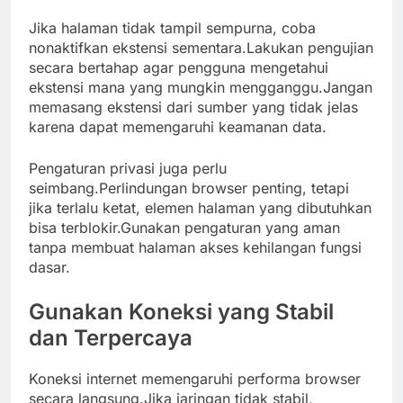
Jika halaman tidak tampil sempurna, coba
nonaktifkan ekstensi sementara.Lakukan pengujian
secara bertahap agar pengguna mengetahui
ekstensi mana yang mungkin mengganggu.Jangan
memasang ekstensi dari sumber yang tidak jelas
karena dapat memengaruhi keamanan data.
Pengaturan privasi juga perlu
seimbang.Perlindungan browser penting, tetapi
jika terlalu ketat, elemen halaman yang dibutuhkan
bisa terblokir.Gunakan pengaturan yang aman
tanpa membuat halaman akses kehilangan fungsi
dasar.
Gunakan Koneksi yang Stabil
dan Terpercaya
Koneksi internet memengaruhi performa browser
secara langsung.Jika jaringan tidak stabil,