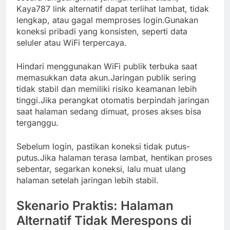
Kaya787 link alternatif dapat terlihat lambat, tidak
lengkap, atau gagal memproses login.Gunakan
koneksi pribadi yang konsisten, seperti data
seluler atau WiFi terpercaya.
Hindari menggunakan WiFi publik terbuka saat
memasukkan data akun.Jaringan publik sering
tidak stabil dan memiliki risiko keamanan lebih
tinggi.Jika perangkat otomatis berpindah jaringan
saat halaman sedang dimuat, proses akses bisa
terganggu.
Sebelum login, pastikan koneksi tidak putus-
putus.Jika halaman terasa lambat, hentikan proses
sebentar, segarkan koneksi, lalu muat ulang
halaman setelah jaringan lebih stabil.
Skenario Praktis: Halaman
Alternatif Tidak Merespons di