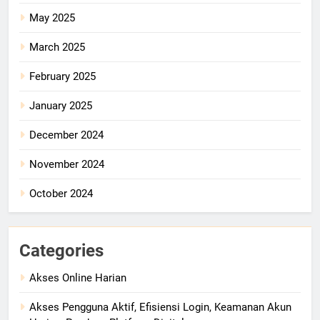
May 2025
March 2025
February 2025
January 2025
December 2024
November 2024
October 2024
Categories
Akses Online Harian
Akses Pengguna Aktif, Efisiensi Login, Keamanan Akun