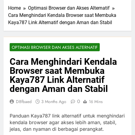
Home
Optimasi Browser dan Akses Alternatif
Cara Menghindari Kendala Browser saat Membuka
Kaya787 Link Alternatif dengan Aman dan Stabil
OPTIMASI BROWSER DAN AKSES ALTERNATIF
Cara Menghindari Kendala
Browser saat Membuka
Kaya787 Link Alternatif
dengan Aman dan Stabil
0
D8fbaed
3 Months Ago
16 Mins
Panduan Kaya787 link alternatif untuk menghindari
kendala browser agar akses lebih aman, stabil,
jelas, dan nyaman di berbagai perangkat.