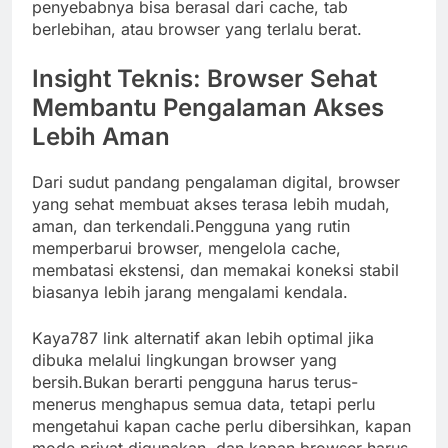
penyebabnya bisa berasal dari cache, tab
berlebihan, atau browser yang terlalu berat.
Insight Teknis: Browser Sehat
Membantu Pengalaman Akses
Lebih Aman
Dari sudut pandang pengalaman digital, browser
yang sehat membuat akses terasa lebih mudah,
aman, dan terkendali.Pengguna yang rutin
memperbarui browser, mengelola cache,
membatasi ekstensi, dan memakai koneksi stabil
biasanya lebih jarang mengalami kendala.
Kaya787 link alternatif akan lebih optimal jika
dibuka melalui lingkungan browser yang
bersih.Bukan berarti pengguna harus terus-
menerus menghapus semua data, tetapi perlu
mengetahui kapan cache perlu dibersihkan, kapan