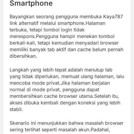
Smartphone
Bayangkan seorang pengguna membuka Kaya787
link alternatif melalui smartphone.Halaman
terbuka, tetapi tombol login tidak
merespons.Pengguna hampir menekan tombol
berkali-kali, tetapi kemudian menyadari browser
memiliki banyak tab aktif dan cache belum pernah
dibersihkan.
Langkah yang lebih tepat adalah menutup tab
yang tidak diperlukan, memuat ulang halaman, lalu
mencoba mode privat.Jika halaman berjalan
normal di mode privat, pengguna dapat
membersihkan cache browser utama.Setelah itu,
akses dibuka kembali dengan koneksi yang lebih
stabil.
Skenario ini menunjukkan bahwa masalah browser
sering terlihat seperti masalah akun.Padahal,