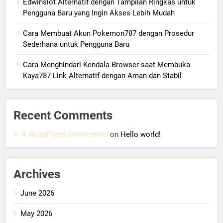
Edwinslot Alternatif dengan Tampilan Ringkas untuk
Pengguna Baru yang Ingin Akses Lebih Mudah
Cara Membuat Akun Pokemon787 dengan Prosedur
Sederhana untuk Pengguna Baru
Cara Menghindari Kendala Browser saat Membuka
Kaya787 Link Alternatif dengan Aman dan Stabil
Recent Comments
A WordPress Commenter
on
Hello world!
Archives
June 2026
May 2026