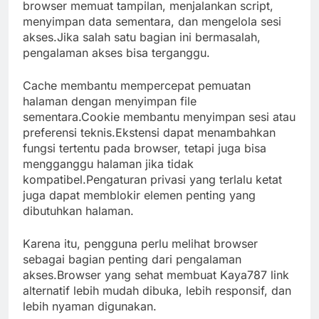
browser memuat tampilan, menjalankan script,
menyimpan data sementara, dan mengelola sesi
akses.Jika salah satu bagian ini bermasalah,
pengalaman akses bisa terganggu.
Cache membantu mempercepat pemuatan
halaman dengan menyimpan file
sementara.Cookie membantu menyimpan sesi atau
preferensi teknis.Ekstensi dapat menambahkan
fungsi tertentu pada browser, tetapi juga bisa
mengganggu halaman jika tidak
kompatibel.Pengaturan privasi yang terlalu ketat
juga dapat memblokir elemen penting yang
dibutuhkan halaman.
Karena itu, pengguna perlu melihat browser
sebagai bagian penting dari pengalaman
akses.Browser yang sehat membuat Kaya787 link
alternatif lebih mudah dibuka, lebih responsif, dan
lebih nyaman digunakan.