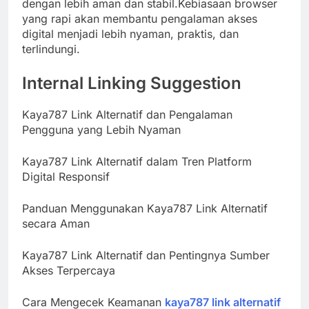
dengan lebih aman dan stabil.Kebiasaan browser
yang rapi akan membantu pengalaman akses
digital menjadi lebih nyaman, praktis, dan
terlindungi.
Internal Linking Suggestion
Kaya787 Link Alternatif dan Pengalaman
Pengguna yang Lebih Nyaman
Kaya787 Link Alternatif dalam Tren Platform
Digital Responsif
Panduan Menggunakan Kaya787 Link Alternatif
secara Aman
Kaya787 Link Alternatif dan Pentingnya Sumber
Akses Terpercaya
Cara Mengecek Keamanan
kaya787 link alternatif