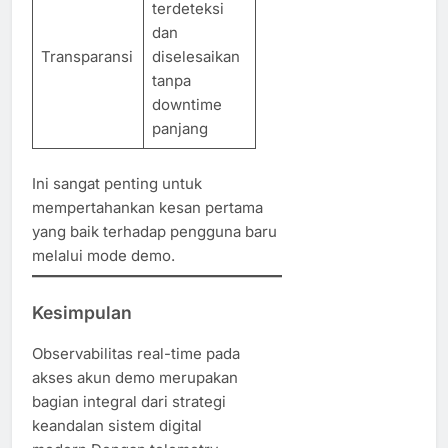
terdeteksi
dan
Transparansi
diselesaikan
tanpa
downtime
panjang
Ini sangat penting untuk
mempertahankan kesan pertama
yang baik terhadap pengguna baru
melalui mode demo.
Kesimpulan
Observabilitas real-time pada
akses akun demo merupakan
bagian integral dari strategi
keandalan sistem digital