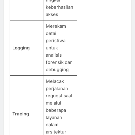
keberhasilan
akses
Merekam
detail
peristiwa
Logging
untuk
analisis
forensik dan
debugging
Melacak
perjalanan
request saat
melalui
beberapa
Tracing
layanan
dalam
arsitektur