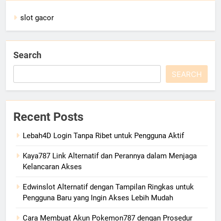
slot gacor
Search
SEARCH
Recent Posts
Lebah4D Login Tanpa Ribet untuk Pengguna Aktif
Kaya787 Link Alternatif dan Perannya dalam Menjaga
Kelancaran Akses
Edwinslot Alternatif dengan Tampilan Ringkas untuk
Pengguna Baru yang Ingin Akses Lebih Mudah
Cara Membuat Akun Pokemon787 dengan Prosedur