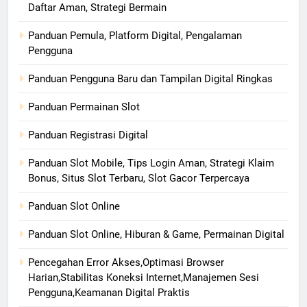
Daftar Aman, Strategi Bermain
Panduan Pemula, Platform Digital, Pengalaman
Pengguna
Panduan Pengguna Baru dan Tampilan Digital Ringkas
Panduan Permainan Slot
Panduan Registrasi Digital
Panduan Slot Mobile, Tips Login Aman, Strategi Klaim
Bonus, Situs Slot Terbaru, Slot Gacor Terpercaya
Panduan Slot Online
Panduan Slot Online, Hiburan & Game, Permainan Digital
Pencegahan Error Akses,Optimasi Browser
Harian,Stabilitas Koneksi Internet,Manajemen Sesi
Pengguna,Keamanan Digital Praktis