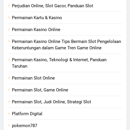
Perjudian Online, Slot Gacor, Panduan Slot
Permainan Kartu & Kasino
Permainan Kasino Online
Permainan Kasino Online Tips Bermain Slot Pengelolaan
Keberuntungan dalam Game Tren Game Online
Permainan Kasino, Teknologi & Internet, Panduan
Taruhan
Permainan Slot Online
Permainan Slot, Game Online
Permainan Slot, Judi Online, Strategi Slot
Platform Digital
pokemon787