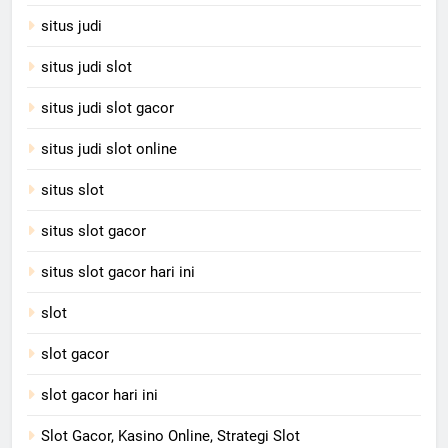
situs judi
situs judi slot
situs judi slot gacor
situs judi slot online
situs slot
situs slot gacor
situs slot gacor hari ini
slot
slot gacor
slot gacor hari ini
Slot Gacor, Kasino Online, Strategi Slot