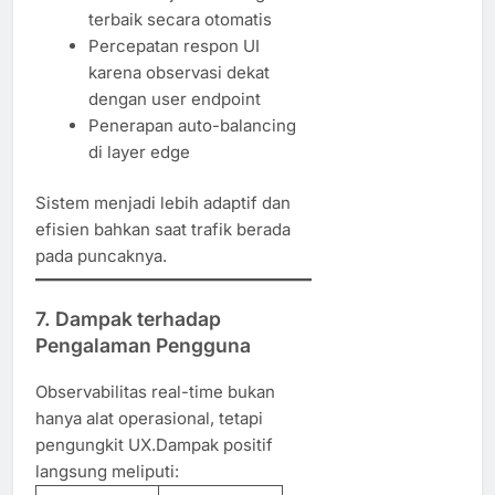
terbaik secara otomatis
Percepatan respon UI
karena observasi dekat
dengan user endpoint
Penerapan auto-balancing
di layer edge
Sistem menjadi lebih adaptif dan
efisien bahkan saat trafik berada
pada puncaknya.
7. Dampak terhadap
Pengalaman Pengguna
Observabilitas real-time bukan
hanya alat operasional, tetapi
pengungkit UX.Dampak positif
langsung meliputi: