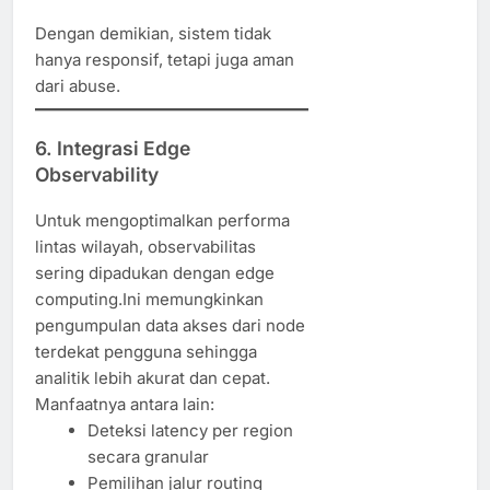
Dengan demikian, sistem tidak
hanya responsif, tetapi juga aman
dari abuse.
6. Integrasi Edge
Observability
Untuk mengoptimalkan performa
lintas wilayah, observabilitas
sering dipadukan dengan edge
computing.Ini memungkinkan
pengumpulan data akses dari node
terdekat pengguna sehingga
analitik lebih akurat dan cepat.
Manfaatnya antara lain:
Deteksi latency per region
secara granular
Pemilihan jalur routing