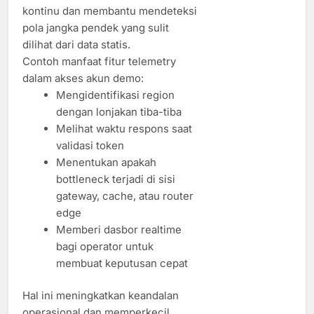
kontinu dan membantu mendeteksi
pola jangka pendek yang sulit
dilihat dari data statis.
Contoh manfaat fitur telemetry
dalam akses akun demo:
Mengidentifikasi region
dengan lonjakan tiba-tiba
Melihat waktu respons saat
validasi token
Menentukan apakah
bottleneck terjadi di sisi
gateway, cache, atau router
edge
Memberi dasbor realtime
bagi operator untuk
membuat keputusan cepat
Hal ini meningkatkan keandalan
operasional dan memperkecil