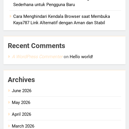
Sederhana untuk Pengguna Baru
Cara Menghindari Kendala Browser saat Membuka
Kaya787 Link Alternatif dengan Aman dan Stabil
Recent Comments
A WordPress Commenter
on
Hello world!
Archives
June 2026
May 2026
April 2026
March 2026