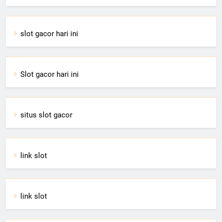
slot gacor hari ini
Slot gacor hari ini
situs slot gacor
link slot
link slot