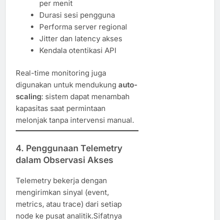
per menit
Durasi sesi pengguna
Performa server regional
Jitter dan latency akses
Kendala otentikasi API
Real-time monitoring juga
digunakan untuk mendukung
auto-
scaling
: sistem dapat menambah
kapasitas saat permintaan
melonjak tanpa intervensi manual.
4. Penggunaan Telemetry
dalam Observasi Akses
Telemetry bekerja dengan
mengirimkan sinyal (event,
metrics, atau trace) dari setiap
node ke pusat analitik.Sifatnya