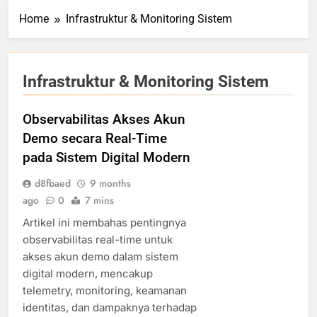
Home
Infrastruktur & Monitoring Sistem
Infrastruktur & Monitoring Sistem
Observabilitas Akses Akun
Demo secara Real-Time
pada Sistem Digital Modern
d8fbaed
9 months
ago
0
7 mins
Artikel ini membahas pentingnya
observabilitas real-time untuk
akses akun demo dalam sistem
digital modern, mencakup
telemetry, monitoring, keamanan
identitas, dan dampaknya terhadap