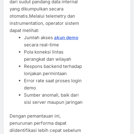
dari sudut pandang data internal
yang dikumpulkan secara
otomatis.Melalui telemetry dan
instrumentation, operator sistem
dapat melihat:
Jumlah akses
akun demo
secara real-time
Pola koneksi lintas
perangkat dan wilayah
Respons backend terhadap
lonjakan permintaan
Error rate saat proses login
demo
Sumber anomali, baik dari
sisi server maupun jaringan
Dengan pemantauan ini,
penurunan performa dapat
diidentifikasi lebih cepat sebelum