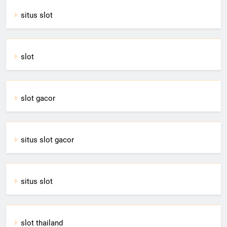
situs slot
slot
slot gacor
situs slot gacor
situs slot
slot thailand