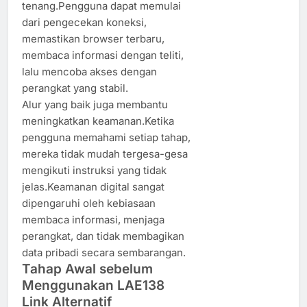
tenang.Pengguna dapat memulai
dari pengecekan koneksi,
memastikan browser terbaru,
membaca informasi dengan teliti,
lalu mencoba akses dengan
perangkat yang stabil.
Alur yang baik juga membantu
meningkatkan keamanan.Ketika
pengguna memahami setiap tahap,
mereka tidak mudah tergesa-gesa
mengikuti instruksi yang tidak
jelas.Keamanan digital sangat
dipengaruhi oleh kebiasaan
membaca informasi, menjaga
perangkat, dan tidak membagikan
data pribadi secara sembarangan.
Tahap Awal sebelum
Menggunakan LAE138
Link Alternatif