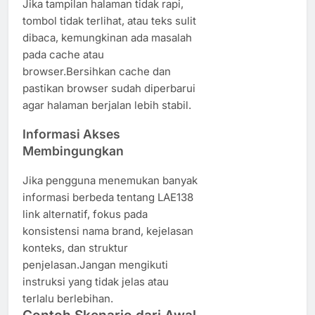
Jika tampilan halaman tidak rapi,
tombol tidak terlihat, atau teks sulit
dibaca, kemungkinan ada masalah
pada cache atau
browser.Bersihkan cache dan
pastikan browser sudah diperbarui
agar halaman berjalan lebih stabil.
Informasi Akses
Membingungkan
Jika pengguna menemukan banyak
informasi berbeda tentang LAE138
link alternatif, fokus pada
konsistensi nama brand, kejelasan
konteks, dan struktur
penjelasan.Jangan mengikuti
instruksi yang tidak jelas atau
terlalu berlebihan.