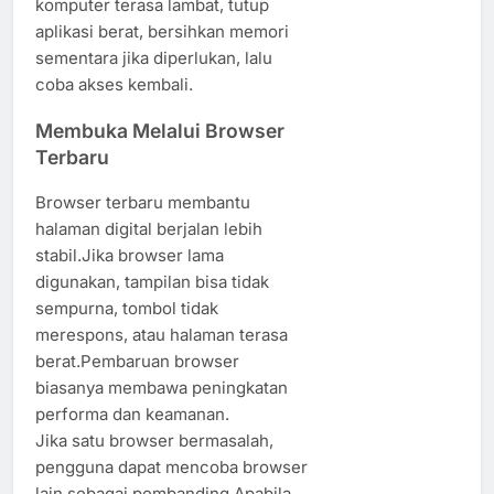
komputer terasa lambat, tutup
aplikasi berat, bersihkan memori
sementara jika diperlukan, lalu
coba akses kembali.
Membuka Melalui Browser
Terbaru
Browser terbaru membantu
halaman digital berjalan lebih
stabil.Jika browser lama
digunakan, tampilan bisa tidak
sempurna, tombol tidak
merespons, atau halaman terasa
berat.Pembaruan browser
biasanya membawa peningkatan
performa dan keamanan.
Jika satu browser bermasalah,
pengguna dapat mencoba browser
lain sebagai pembanding.Apabila