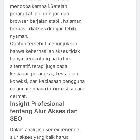
mencoba kembali.Setelah
perangkat lebih ringan dan
browser berjalan stabil, halaman
berhasil diakses dengan lebih
nyaman.
Contoh tersebut menunjukkan
bahwa keberhasilan akses tidak
hanya bergantung pada link
alternatif, tetapi juga pada
kesiapan perangkat, kestabilan
koneksi, dan kebiasaan pengguna
dalam membaca informasi secara
cermat.
Insight Profesional
tentang Alur Akses dan
SEO
Dalam analisis user experience,
alur akses yang baik harus