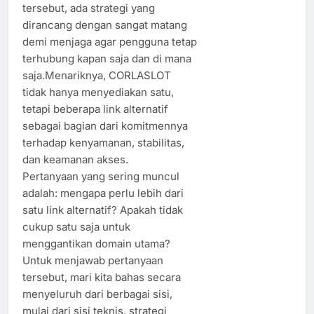
tersebut, ada strategi yang
dirancang dengan sangat matang
demi menjaga agar pengguna tetap
terhubung kapan saja dan di mana
saja.Menariknya, CORLASLOT
tidak hanya menyediakan satu,
tetapi beberapa link alternatif
sebagai bagian dari komitmennya
terhadap kenyamanan, stabilitas,
dan keamanan akses.
Pertanyaan yang sering muncul
adalah: mengapa perlu lebih dari
satu link alternatif? Apakah tidak
cukup satu saja untuk
menggantikan domain utama?
Untuk menjawab pertanyaan
tersebut, mari kita bahas secara
menyeluruh dari berbagai sisi,
mulai dari sisi teknis, strategi