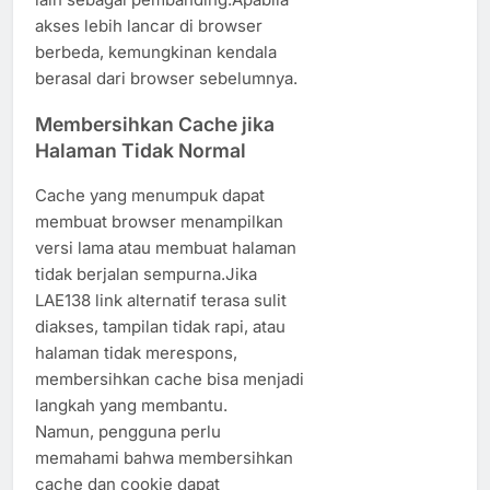
akses lebih lancar di browser
berbeda, kemungkinan kendala
berasal dari browser sebelumnya.
Membersihkan Cache jika
Halaman Tidak Normal
Cache yang menumpuk dapat
membuat browser menampilkan
versi lama atau membuat halaman
tidak berjalan sempurna.Jika
LAE138 link alternatif terasa sulit
diakses, tampilan tidak rapi, atau
halaman tidak merespons,
membersihkan cache bisa menjadi
langkah yang membantu.
Namun, pengguna perlu
memahami bahwa membersihkan
cache dan cookie dapat