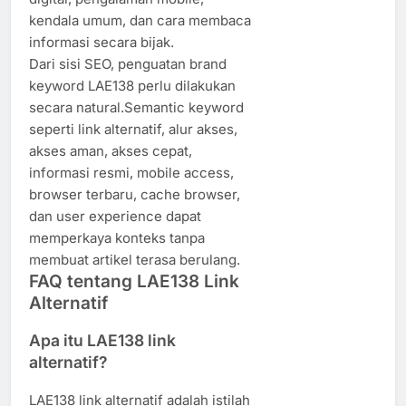
kendala umum, dan cara membaca
informasi secara bijak.
Dari sisi SEO, penguatan brand
keyword LAE138 perlu dilakukan
secara natural.Semantic keyword
seperti link alternatif, alur akses,
akses aman, akses cepat,
informasi resmi, mobile access,
browser terbaru, cache browser,
dan user experience dapat
memperkaya konteks tanpa
membuat artikel terasa berulang.
FAQ tentang LAE138 Link
Alternatif
Apa itu LAE138 link
alternatif?
LAE138 link alternatif adalah istilah