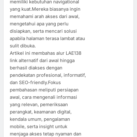
memiliki kebutuhan navigational
yang kuat.Mereka biasanya ingin
memahami arah akses dari awal,
mengetahui apa yang perlu
disiapkan, serta mencari solusi
apabila halaman terasa lambat atau
sulit dibuka.
Artikel ini membahas alur LAE138
link alternatif dari awal hingga
berhasil diakses dengan
pendekatan profesional, informatif,
dan SEO-friendly.Fokus
pembahasan meliputi persiapan
awal, cara mengenali informasi
yang relevan, pemeriksaan
perangkat, keamanan digital,
kendala umum, pengalaman
mobile, serta insight untuk
menjaga akses tetap nyaman dan