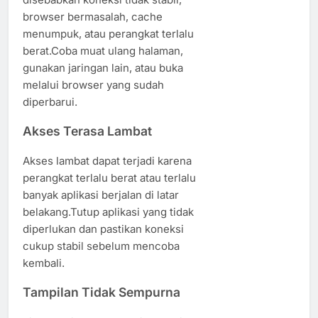
browser bermasalah, cache
menumpuk, atau perangkat terlalu
berat.Coba muat ulang halaman,
gunakan jaringan lain, atau buka
melalui browser yang sudah
diperbarui.
Akses Terasa Lambat
Akses lambat dapat terjadi karena
perangkat terlalu berat atau terlalu
banyak aplikasi berjalan di latar
belakang.Tutup aplikasi yang tidak
diperlukan dan pastikan koneksi
cukup stabil sebelum mencoba
kembali.
Tampilan Tidak Sempurna