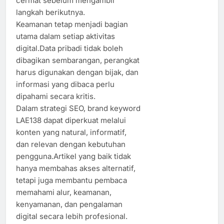
cermat sebelum mengambil
langkah berikutnya.
Keamanan tetap menjadi bagian
utama dalam setiap aktivitas
digital.Data pribadi tidak boleh
dibagikan sembarangan, perangkat
harus digunakan dengan bijak, dan
informasi yang dibaca perlu
dipahami secara kritis.
Dalam strategi SEO, brand keyword
LAE138 dapat diperkuat melalui
konten yang natural, informatif,
dan relevan dengan kebutuhan
pengguna.Artikel yang baik tidak
hanya membahas akses alternatif,
tetapi juga membantu pembaca
memahami alur, keamanan,
kenyamanan, dan pengalaman
digital secara lebih profesional.