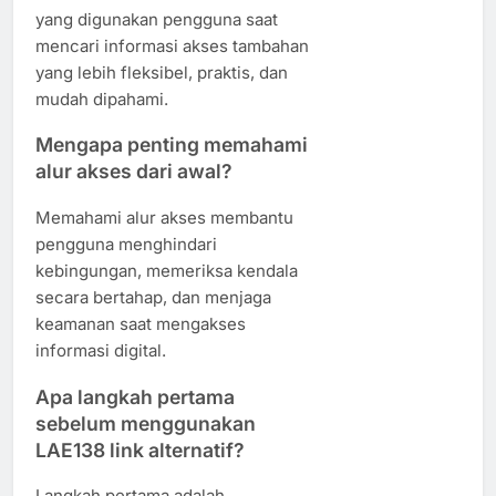
yang digunakan pengguna saat
mencari informasi akses tambahan
yang lebih fleksibel, praktis, dan
mudah dipahami.
Mengapa penting memahami
alur akses dari awal?
Memahami alur akses membantu
pengguna menghindari
kebingungan, memeriksa kendala
secara bertahap, dan menjaga
keamanan saat mengakses
informasi digital.
Apa langkah pertama
sebelum menggunakan
LAE138 link alternatif?
Langkah pertama adalah