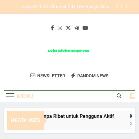
Skip
Edwinslot Alternatif dengan Tampilan Ringkas
to
untuk Pengguna Baru yang Ingin Akses Lebih
Mudah
content
Cara Membuat Akun Pokemon787 dengan
Prosedur Sederhana untuk Pengguna Baru
Lebah4D Login Tanpa Ribet untuk Pengguna Aktif
Kaya787 Link Alternatif dan Perannya dalam
Menjaga Kelancaran Akses
Edwinslot Alternatif dengan Tampilan Ringkas
untuk Pengguna Baru yang Ingin Akses Lebih
Loja Aloha
Mudah
Dapatkan Pakaian Dan Aksesori Berkualitas
Cara Membuat Akun Pokemon787 dengan
NEWSLETTER
RANDOM NEWS
Express
Prosedur Sederhana untuk Pengguna Baru
Di Loja Aloha Express.
MENU
bah4D Login Tanpa Ribet untuk Pengguna Aktif
Kaya787
HEADLINES
Months Ago
2 Months 