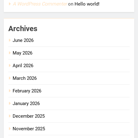
A WordPress Commenter
on
Hello world!
Archives
June 2026
May 2026
April 2026
March 2026
February 2026
January 2026
December 2025
November 2025