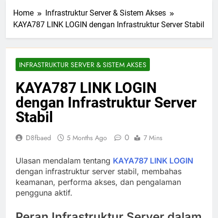
Home
Infrastruktur Server & Sistem Akses
KAYA787 LINK LOGIN dengan Infrastruktur Server Stabil
INFRASTRUKTUR SERVER & SISTEM AKSES
KAYA787 LINK LOGIN
dengan Infrastruktur Server
Stabil
0
D8fbaed
5 Months Ago
7 Mins
Ulasan mendalam tentang
KAYA787 LINK LOGIN
dengan infrastruktur server stabil, membahas
keamanan, performa akses, dan pengalaman
pengguna aktif.
Peran Infrastruktur Server dalam