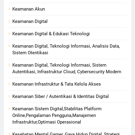
Keamanan Akun
Keamanan Digital
Keamanan Digital & Edukasi Teknologi
Keamanan Digital, Teknologi Informasi, Analisis Data,
Sistem Otentikasi
Keamanan Digital, Teknologi Informasi, Sistem
Autentikasi, Infrastruktur Cloud, Cybersecurity Modern
Keamanan Infrastruktur & Tata Kelola Akses
Keamanan Siber / Autentikasi & Identitas Digital
Keamanan Sistem Digital,Stabilitas Platform
Online,Pengalaman Pengguna,Manajemen
Infrastruktur,Optimasi Operasional
Kesehatan Mental Gamer, Gaya Hidup Digital, Strategi