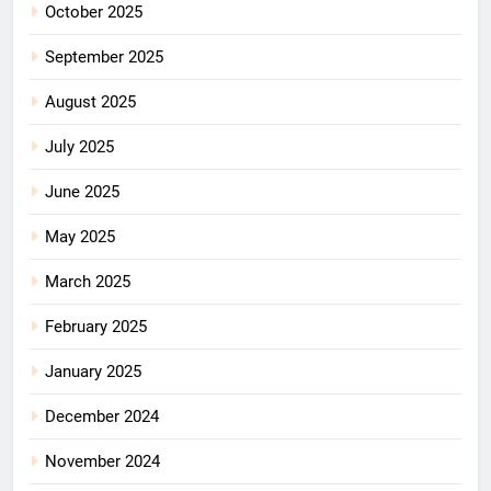
October 2025
September 2025
August 2025
July 2025
June 2025
May 2025
March 2025
February 2025
January 2025
December 2024
November 2024