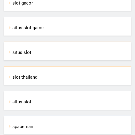
slot gacor
situs slot gacor
situs slot
slot thailand
situs slot
spaceman