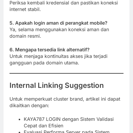
Periksa kembali kredensial dan pastikan koneksi
internet stabil.
5. Apakah login aman di perangkat mobile?
Ya, selama menggunakan koneksi aman dan
domain resmi.
6. Mengapa tersedia link alternatif?
Untuk menjaga kontinuitas akses jika terjadi
gangguan pada domain utama.
Internal Linking Suggestion
Untuk memperkuat cluster brand, artikel ini dapat
dikaitkan dengan:
KAYA787 LOGIN dengan Sistem Validasi
Cepat dan Efisien
Evaluasi Performa Server pada Sistem