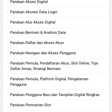
Panduan Akses Digital
Panduan Akurasi Data Login
Panduan Alur Akses Digital
Panduan Bermain & Analisis Data
Panduan Daftar dan Akses Akun
Panduan Navigasi dan Akses Pengguna
Panduan Pemula, Pendaftaran Akun, Slot Online, Tips
Daftar Aman, Strategi Bermain
Panduan Pemula, Platform Digital, Pengalaman
Pengguna
Panduan Pengguna Baru dan Tampilan Digital Ringkas
Panduan Permainan Slot