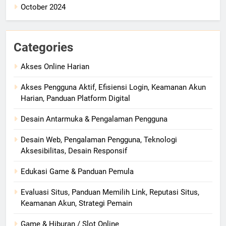
October 2024
Categories
Akses Online Harian
Akses Pengguna Aktif, Efisiensi Login, Keamanan Akun
Harian, Panduan Platform Digital
Desain Antarmuka & Pengalaman Pengguna
Desain Web, Pengalaman Pengguna, Teknologi
Aksesibilitas, Desain Responsif
Edukasi Game & Panduan Pemula
Evaluasi Situs, Panduan Memilih Link, Reputasi Situs,
Keamanan Akun, Strategi Pemain
Game & Hiburan / Slot Online