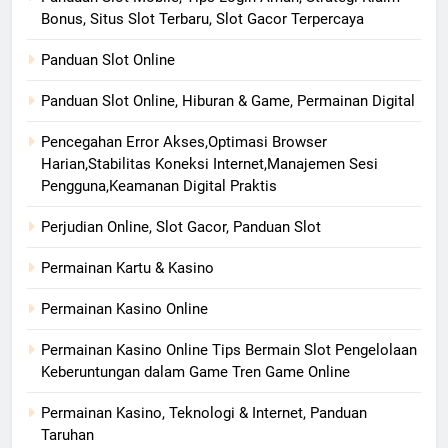
Bonus, Situs Slot Terbaru, Slot Gacor Terpercaya
Panduan Slot Online
Panduan Slot Online, Hiburan & Game, Permainan Digital
Pencegahan Error Akses,Optimasi Browser
Harian,Stabilitas Koneksi Internet,Manajemen Sesi
Pengguna,Keamanan Digital Praktis
Perjudian Online, Slot Gacor, Panduan Slot
Permainan Kartu & Kasino
Permainan Kasino Online
Permainan Kasino Online Tips Bermain Slot Pengelolaan
Keberuntungan dalam Game Tren Game Online
Permainan Kasino, Teknologi & Internet, Panduan
Taruhan