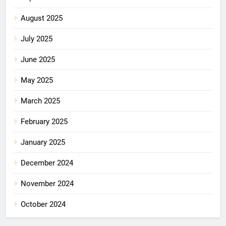
August 2025
July 2025
June 2025
May 2025
March 2025
February 2025
January 2025
December 2024
November 2024
October 2024