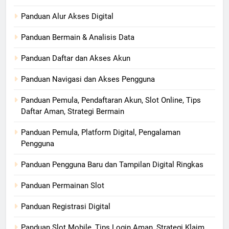
Panduan Alur Akses Digital
Panduan Bermain & Analisis Data
Panduan Daftar dan Akses Akun
Panduan Navigasi dan Akses Pengguna
Panduan Pemula, Pendaftaran Akun, Slot Online, Tips
Daftar Aman, Strategi Bermain
Panduan Pemula, Platform Digital, Pengalaman
Pengguna
Panduan Pengguna Baru dan Tampilan Digital Ringkas
Panduan Permainan Slot
Panduan Registrasi Digital
Panduan Slot Mobile, Tips Login Aman, Strategi Klaim