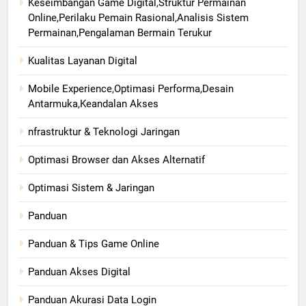
Keseimbangan Game Digital,Struktur Permainan
Online,Perilaku Pemain Rasional,Analisis Sistem
Permainan,Pengalaman Bermain Terukur
Kualitas Layanan Digital
Mobile Experience,Optimasi Performa,Desain
Antarmuka,Keandalan Akses
nfrastruktur & Teknologi Jaringan
Optimasi Browser dan Akses Alternatif
Optimasi Sistem & Jaringan
Panduan
Panduan & Tips Game Online
Panduan Akses Digital
Panduan Akurasi Data Login