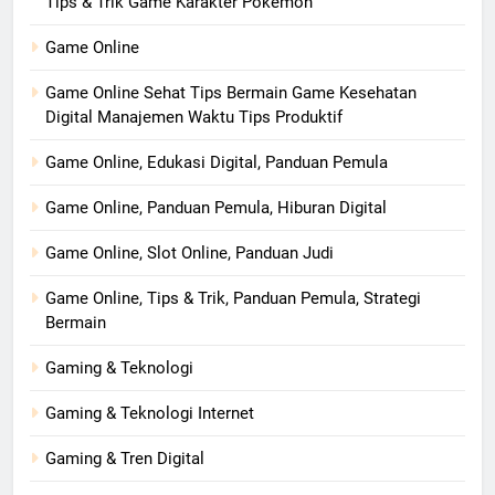
Tips & Trik Game Karakter Pokémon
Game Online
Game Online Sehat Tips Bermain Game Kesehatan
Digital Manajemen Waktu Tips Produktif
Game Online, Edukasi Digital, Panduan Pemula
Game Online, Panduan Pemula, Hiburan Digital
Game Online, Slot Online, Panduan Judi
Game Online, Tips & Trik, Panduan Pemula, Strategi
Bermain
Gaming & Teknologi
Gaming & Teknologi Internet
Gaming & Tren Digital