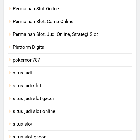
Permainan Slot Online
Permainan Slot, Game Online
Permainan Slot, Judi Online, Strategi Slot
Platform Digital
pokemon787
situs judi
situs judi slot
situs judi slot gacor
situs judi slot online
situs slot
situs slot gacor