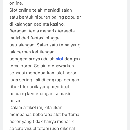
online.
Slot online telah menjadi salah
satu bentuk hiburan paling populer
di kalangan pecinta kasino.
Beragam tema menarik tersedia,
mulai dari fantasi hingga
petualangan. Salah satu tema yang
tak pernah kehilangan
penggemarnya adalah
slot
dengan
tema horor. Selain menawarkan
sensasi mendebarkan, slot horor
juga sering kali dilengkapi dengan
fitur-fitur unik yang membuat
peluang kemenangan semakin
besar.
Dalam artikel ini, kita akan
membahas beberapa slot bertema
horor yang tidak hanya menarik
secara visual tetapi juga dikenal