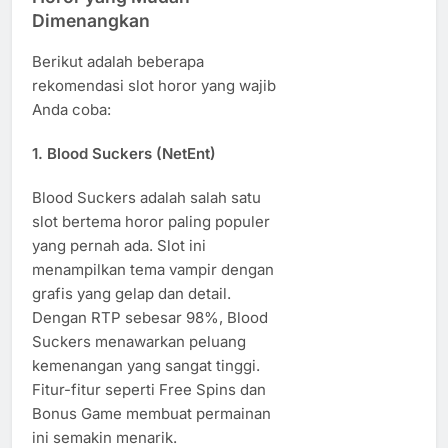
Dimenangkan
Berikut adalah beberapa
rekomendasi slot horor yang wajib
Anda coba:
1. Blood Suckers (NetEnt)
Blood Suckers adalah salah satu
slot bertema horor paling populer
yang pernah ada. Slot ini
menampilkan tema vampir dengan
grafis yang gelap dan detail.
Dengan RTP sebesar 98%, Blood
Suckers menawarkan peluang
kemenangan yang sangat tinggi.
Fitur-fitur seperti Free Spins dan
Bonus Game membuat permainan
ini semakin menarik.