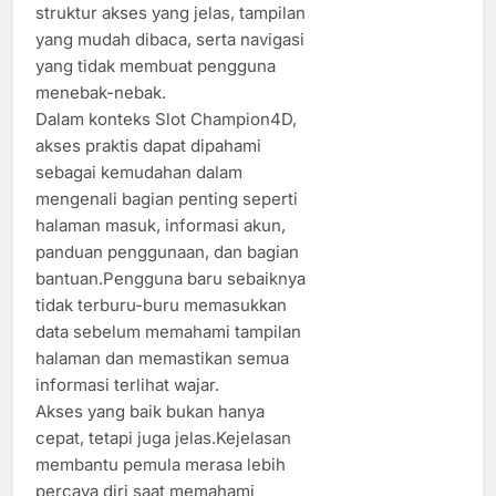
struktur akses yang jelas, tampilan
yang mudah dibaca, serta navigasi
yang tidak membuat pengguna
menebak-nebak.
Dalam konteks Slot Champion4D,
akses praktis dapat dipahami
sebagai kemudahan dalam
mengenali bagian penting seperti
halaman masuk, informasi akun,
panduan penggunaan, dan bagian
bantuan.Pengguna baru sebaiknya
tidak terburu-buru memasukkan
data sebelum memahami tampilan
halaman dan memastikan semua
informasi terlihat wajar.
Akses yang baik bukan hanya
cepat, tetapi juga jelas.Kejelasan
membantu pemula merasa lebih
percaya diri saat memahami