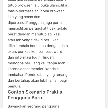
tutup browser, lalu buka ulang.Jika
masih bermasalah, coba browser
lain yang aman dan
diperbarui.Pengguna juga perlu
memastikan perangkat tidak terlalu
berat dengan menutup aplikasi
atau tab yang tidak diperlukan.
Jika kendala berkaitan dengan data
akun, periksa kembali password
dan informasi login.Hindari
mencoba berulang kali tanpa arah
karena dapat memicu kendala
tambahan.Pendekatan yang tenang
dan bertahap akan lebih aman bagi
pemula.
Contoh Skenario Praktis
Pengguna Baru
Bayangkan seorang pengguna