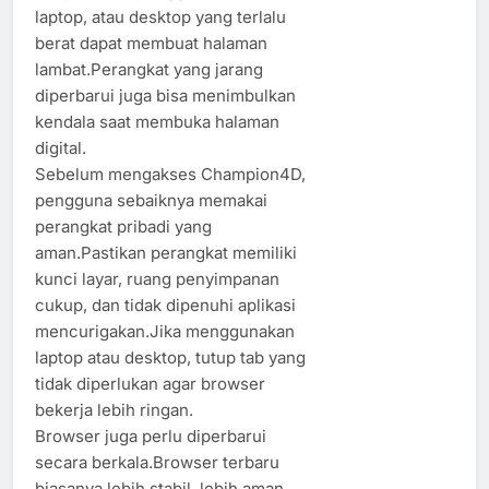
laptop, atau desktop yang terlalu
berat dapat membuat halaman
lambat.Perangkat yang jarang
diperbarui juga bisa menimbulkan
kendala saat membuka halaman
digital.
Sebelum mengakses Champion4D,
pengguna sebaiknya memakai
perangkat pribadi yang
aman.Pastikan perangkat memiliki
kunci layar, ruang penyimpanan
cukup, dan tidak dipenuhi aplikasi
mencurigakan.Jika menggunakan
laptop atau desktop, tutup tab yang
tidak diperlukan agar browser
bekerja lebih ringan.
Browser juga perlu diperbarui
secara berkala.Browser terbaru
biasanya lebih stabil, lebih aman,