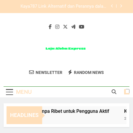
Skip
Edwinslot Alternatif dengan Tampilan Ringkas
to
untuk Pengguna Baru yang Ingin Akses Lebih
Mudah
content
Cara Membuat Akun Pokemon787 dengan
Prosedur Sederhana untuk Pengguna Baru
Lebah4D Login Tanpa Ribet untuk Pengguna Aktif
Kaya787 Link Alternatif dan Perannya dalam
Menjaga Kelancaran Akses
Edwinslot Alternatif dengan Tampilan Ringkas
untuk Pengguna Baru yang Ingin Akses Lebih
Loja Aloha
Mudah
Dapatkan Pakaian Dan Aksesori Berkualitas
Cara Membuat Akun Pokemon787 dengan
NEWSLETTER
RANDOM NEWS
Express
Prosedur Sederhana untuk Pengguna Baru
Di Loja Aloha Express.
MENU
bah4D Login Tanpa Ribet untuk Pengguna Aktif
Kaya787
HEADLINES
onths Ago
2 Months 