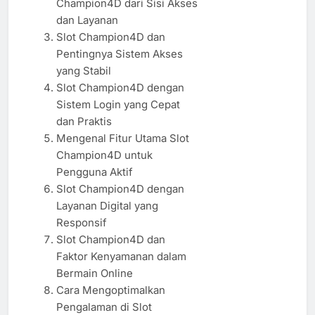
Champion4D dari Sisi Akses
dan Layanan
Slot Champion4D dan
Pentingnya Sistem Akses
yang Stabil
Slot Champion4D dengan
Sistem Login yang Cepat
dan Praktis
Mengenal Fitur Utama Slot
Champion4D untuk
Pengguna Aktif
Slot Champion4D dengan
Layanan Digital yang
Responsif
Slot Champion4D dan
Faktor Kenyamanan dalam
Bermain Online
Cara Mengoptimalkan
Pengalaman di Slot