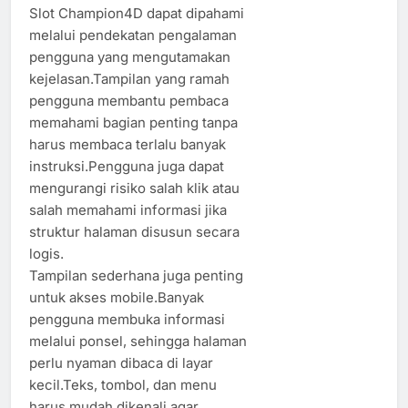
Slot Champion4D dapat dipahami
melalui pendekatan pengalaman
pengguna yang mengutamakan
kejelasan.Tampilan yang ramah
pengguna membantu pembaca
memahami bagian penting tanpa
harus membaca terlalu banyak
instruksi.Pengguna juga dapat
mengurangi risiko salah klik atau
salah memahami informasi jika
struktur halaman disusun secara
logis.
Tampilan sederhana juga penting
untuk akses mobile.Banyak
pengguna membuka informasi
melalui ponsel, sehingga halaman
perlu nyaman dibaca di layar
kecil.Teks, tombol, dan menu
harus mudah dikenali agar