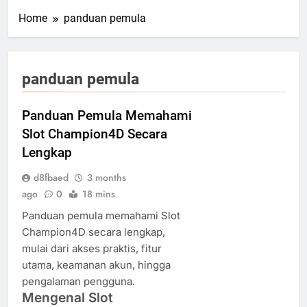
Home
panduan pemula
panduan pemula
Panduan Pemula Memahami
Slot Champion4D Secara
Lengkap
d8fbaed
3 months
ago
0
18 mins
Panduan pemula memahami Slot
Champion4D secara lengkap,
mulai dari akses praktis, fitur
utama, keamanan akun, hingga
pengalaman pengguna.
Mengenal Slot