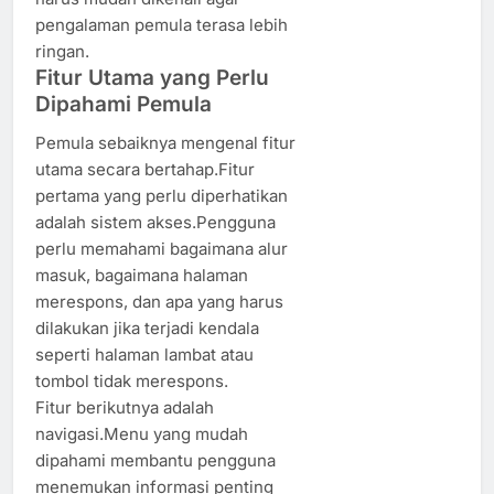
pengalaman pemula terasa lebih
ringan.
Fitur Utama yang Perlu
Dipahami Pemula
Pemula sebaiknya mengenal fitur
utama secara bertahap.Fitur
pertama yang perlu diperhatikan
adalah sistem akses.Pengguna
perlu memahami bagaimana alur
masuk, bagaimana halaman
merespons, dan apa yang harus
dilakukan jika terjadi kendala
seperti halaman lambat atau
tombol tidak merespons.
Fitur berikutnya adalah
navigasi.Menu yang mudah
dipahami membantu pengguna
menemukan informasi penting