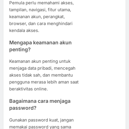
Pemula perlu memahami akses,
tampilan, navigasi, fitur utama,
keamanan akun, perangkat,
browser, dan cara menghindari
kendala akses.
Mengapa keamanan akun
penting?
Keamanan akun penting untuk
menjaga data pribadi, mencegah
akses tidak sah, dan membantu
pengguna merasa lebih aman saat
beraktivitas online.
Bagaimana cara menjaga
password?
Gunakan password kuat, jangan
memakai password yang sama