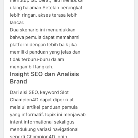
menutup tab berat, lalu membuka
ulang halaman.Setelah perangkat
lebih ringan, akses terasa lebih
lancar.
Dua skenario ini menunjukkan
bahwa pemula dapat memahami
platform dengan lebih baik jika
memiliki panduan yang jelas dan
tidak terburu-buru dalam
mengambil langkah.
Insight SEO dan Analisis
Brand
Dari sisi SEO, keyword Slot
Champion4D dapat diperkuat
melalui artikel panduan pemula
yang informatif.Topik ini menjawab
intent informational sekaligus
mendukung variasi navigational
seperti Champion4D login,