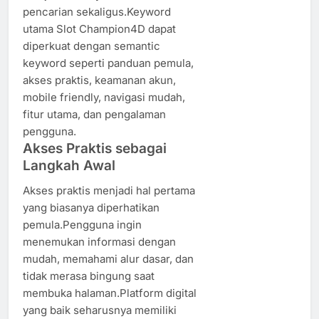
pencarian sekaligus.Keyword
utama Slot Champion4D dapat
diperkuat dengan semantic
keyword seperti panduan pemula,
akses praktis, keamanan akun,
mobile friendly, navigasi mudah,
fitur utama, dan pengalaman
pengguna.
Akses Praktis sebagai
Langkah Awal
Akses praktis menjadi hal pertama
yang biasanya diperhatikan
pemula.Pengguna ingin
menemukan informasi dengan
mudah, memahami alur dasar, dan
tidak merasa bingung saat
membuka halaman.Platform digital
yang baik seharusnya memiliki