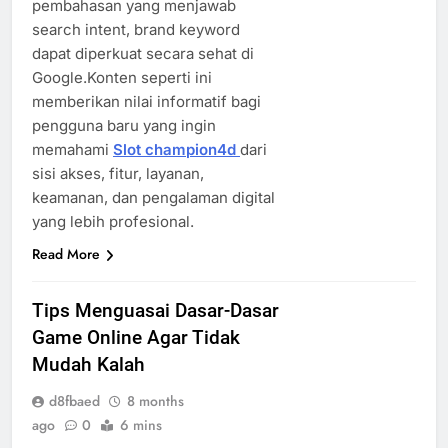
pembahasan yang menjawab
search intent, brand keyword
dapat diperkuat secara sehat di
Google.Konten seperti ini
memberikan nilai informatif bagi
pengguna baru yang ingin
memahami
Slot champion4d
dari
sisi akses, fitur, layanan,
keamanan, dan pengalaman digital
yang lebih profesional.
Read More
Tips Menguasai Dasar-Dasar
Game Online Agar Tidak
Mudah Kalah
d8fbaed
8 months
ago
0
6 mins