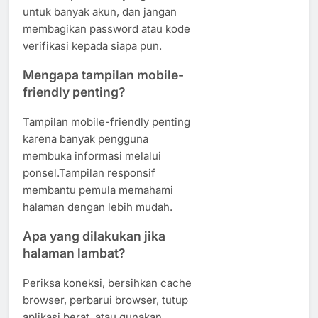
untuk banyak akun, dan jangan
membagikan password atau kode
verifikasi kepada siapa pun.
Mengapa tampilan mobile-
friendly penting?
Tampilan mobile-friendly penting
karena banyak pengguna
membuka informasi melalui
ponsel.Tampilan responsif
membantu pemula memahami
halaman dengan lebih mudah.
Apa yang dilakukan jika
halaman lambat?
Periksa koneksi, bersihkan cache
browser, perbarui browser, tutup
aplikasi berat, atau gunakan