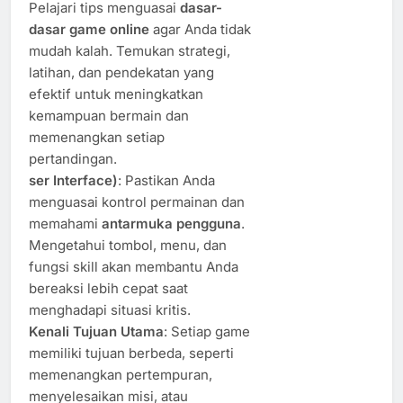
Pelajari tips menguasai
dasar-
dasar game online
agar Anda tidak
mudah kalah. Temukan strategi,
latihan, dan pendekatan yang
efektif untuk meningkatkan
kemampuan bermain dan
memenangkan setiap
pertandingan.
ser Interface)
: Pastikan Anda
menguasai kontrol permainan dan
memahami
antarmuka pengguna
.
Mengetahui tombol, menu, dan
fungsi skill akan membantu Anda
bereaksi lebih cepat saat
menghadapi situasi kritis.
Kenali Tujuan Utama
: Setiap game
memiliki tujuan berbeda, seperti
memenangkan pertempuran,
menyelesaikan misi, atau