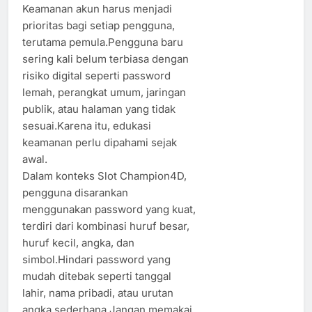
Keamanan akun harus menjadi
prioritas bagi setiap pengguna,
terutama pemula.Pengguna baru
sering kali belum terbiasa dengan
risiko digital seperti password
lemah, perangkat umum, jaringan
publik, atau halaman yang tidak
sesuai.Karena itu, edukasi
keamanan perlu dipahami sejak
awal.
Dalam konteks Slot Champion4D,
pengguna disarankan
menggunakan password yang kuat,
terdiri dari kombinasi huruf besar,
huruf kecil, angka, dan
simbol.Hindari password yang
mudah ditebak seperti tanggal
lahir, nama pribadi, atau urutan
angka sederhana.Jangan memakai