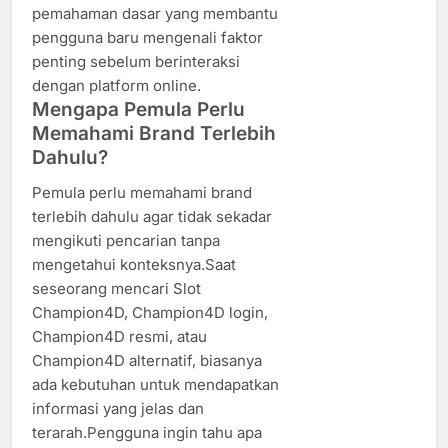
pemahaman dasar yang membantu
pengguna baru mengenali faktor
penting sebelum berinteraksi
dengan platform online.
Mengapa Pemula Perlu
Memahami Brand Terlebih
Dahulu?
Pemula perlu memahami brand
terlebih dahulu agar tidak sekadar
mengikuti pencarian tanpa
mengetahui konteksnya.Saat
seseorang mencari Slot
Champion4D, Champion4D login,
Champion4D resmi, atau
Champion4D alternatif, biasanya
ada kebutuhan untuk mendapatkan
informasi yang jelas dan
terarah.Pengguna ingin tahu apa