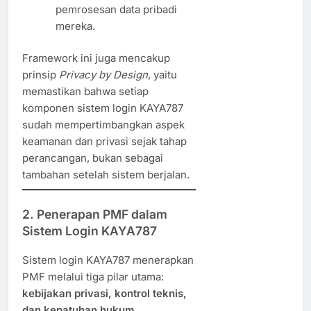
pemrosesan data pribadi
mereka.
Framework ini juga mencakup
prinsip
Privacy by Design
, yaitu
memastikan bahwa setiap
komponen sistem login KAYA787
sudah mempertimbangkan aspek
keamanan dan privasi sejak tahap
perancangan, bukan sebagai
tambahan setelah sistem berjalan.
2. Penerapan PMF dalam
Sistem Login KAYA787
Sistem login KAYA787 menerapkan
PMF melalui tiga pilar utama:
kebijakan privasi, kontrol teknis,
dan kepatuhan hukum
.