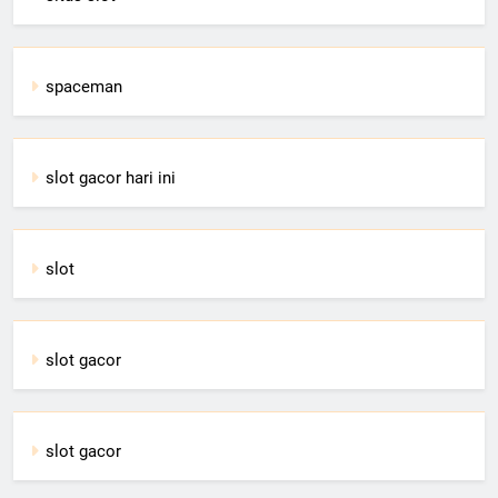
spaceman
slot gacor hari ini
slot
slot gacor
slot gacor