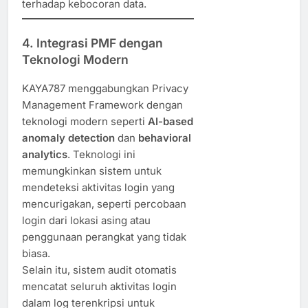
terhadap kebocoran data.
4. Integrasi PMF dengan
Teknologi Modern
KAYA787 menggabungkan Privacy
Management Framework dengan
teknologi modern seperti
AI-based
anomaly detection
dan
behavioral
analytics
. Teknologi ini
memungkinkan sistem untuk
mendeteksi aktivitas login yang
mencurigakan, seperti percobaan
login dari lokasi asing atau
penggunaan perangkat yang tidak
biasa.
Selain itu, sistem audit otomatis
mencatat seluruh aktivitas login
dalam log terenkripsi untuk