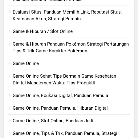
Evaluasi Situs, Panduan Memilih Link, Reputasi Situs,
Keamanan Akun, Strategi Pemain
Game & Hiburan / Slot Online
Game & Hiburan Panduan Pokémon Strategi Pertarungan
Tips & Trik Game Karakter Pokémon
Game Online
Game Online Sehat Tips Bermain Game Kesehatan
Digital Manajemen Waktu Tips Produktif
Game Online, Edukasi Digital, Panduan Pemula
Game Online, Panduan Pemula, Hiburan Digital
Game Online, Slot Online, Panduan Judi
Game Online, Tips & Trik, Panduan Pemula, Strategi