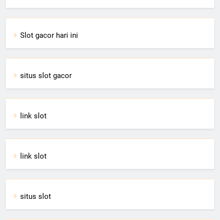
Slot gacor hari ini
situs slot gacor
link slot
link slot
situs slot