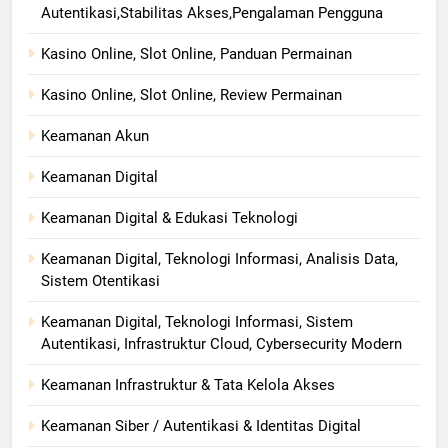
Autentikasi,Stabilitas Akses,Pengalaman Pengguna
Kasino Online, Slot Online, Panduan Permainan
Kasino Online, Slot Online, Review Permainan
Keamanan Akun
Keamanan Digital
Keamanan Digital & Edukasi Teknologi
Keamanan Digital, Teknologi Informasi, Analisis Data,
Sistem Otentikasi
Keamanan Digital, Teknologi Informasi, Sistem
Autentikasi, Infrastruktur Cloud, Cybersecurity Modern
Keamanan Infrastruktur & Tata Kelola Akses
Keamanan Siber / Autentikasi & Identitas Digital