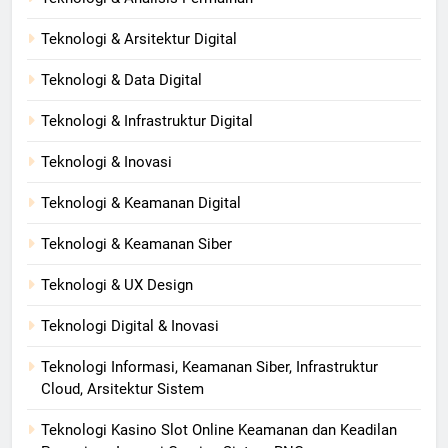
Teknologi & Arsitektur Digital
Teknologi & Data Digital
Teknologi & Infrastruktur Digital
Teknologi & Inovasi
Teknologi & Keamanan Digital
Teknologi & Keamanan Siber
Teknologi & UX Design
Teknologi Digital & Inovasi
Teknologi Informasi, Keamanan Siber, Infrastruktur
Cloud, Arsitektur Sistem
Teknologi Kasino Slot Online Keamanan dan Keadilan