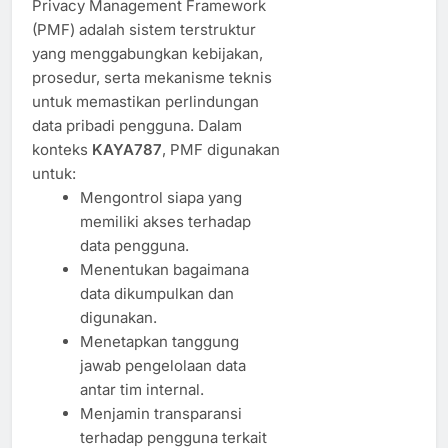
Privacy Management Framework
(PMF) adalah sistem terstruktur
yang menggabungkan kebijakan,
prosedur, serta mekanisme teknis
untuk memastikan perlindungan
data pribadi pengguna. Dalam
konteks
KAYA787
, PMF digunakan
untuk:
Mengontrol siapa yang
memiliki akses terhadap
data pengguna.
Menentukan bagaimana
data dikumpulkan dan
digunakan.
Menetapkan tanggung
jawab pengelolaan data
antar tim internal.
Menjamin transparansi
terhadap pengguna terkait