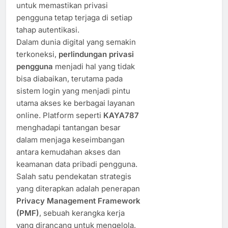
untuk memastikan privasi
pengguna tetap terjaga di setiap
tahap autentikasi.
Dalam dunia digital yang semakin
terkoneksi,
perlindungan privasi
pengguna
menjadi hal yang tidak
bisa diabaikan, terutama pada
sistem login yang menjadi pintu
utama akses ke berbagai layanan
online. Platform seperti
KAYA787
menghadapi tantangan besar
dalam menjaga keseimbangan
antara kemudahan akses dan
keamanan data pribadi pengguna.
Salah satu pendekatan strategis
yang diterapkan adalah penerapan
Privacy Management Framework
(PMF)
, sebuah kerangka kerja
yang dirancang untuk mengelola,