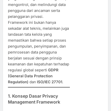
mengontrol, dan melindungi data
pengguna dari ancaman serta
pelanggaran privasi.
Framework ini bukan hanya
sekadar alat teknis, melainkan juga
landasan tata kelola yang
memastikan bahwa setiap proses
pengumpulan, penyimpanan, dan
pemrosesan data pengguna
berjalan sesuai dengan prinsip
keamanan dan kepatuhan terhadap
regulasi global seperti
GDPR
(General Data Protection
Regulation)
dan
ISO/IEC 27701
.
1. Konsep Dasar Privacy
Management Framework