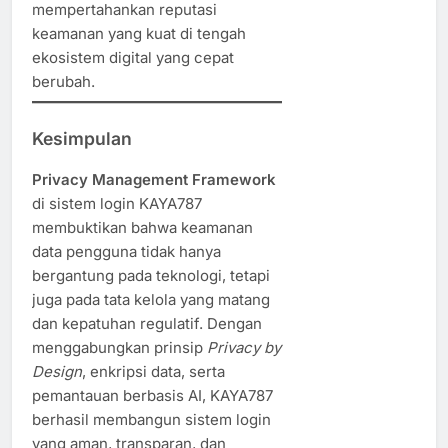
mempertahankan reputasi
keamanan yang kuat di tengah
ekosistem digital yang cepat
berubah.
Kesimpulan
Privacy Management Framework
di sistem login KAYA787
membuktikan bahwa keamanan
data pengguna tidak hanya
bergantung pada teknologi, tetapi
juga pada tata kelola yang matang
dan kepatuhan regulatif. Dengan
menggabungkan prinsip
Privacy by
Design
, enkripsi data, serta
pemantauan berbasis AI, KAYA787
berhasil membangun sistem login
yang aman, transparan, dan