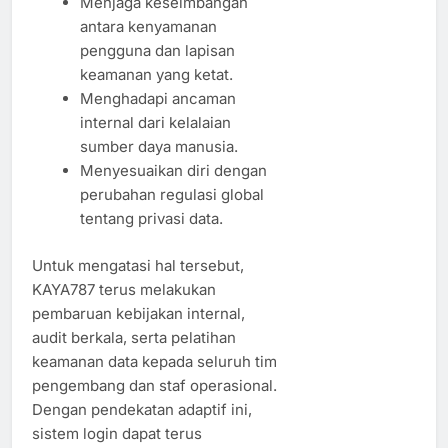
Menjaga keseimbangan
antara kenyamanan
pengguna dan lapisan
keamanan yang ketat.
Menghadapi ancaman
internal dari kelalaian
sumber daya manusia.
Menyesuaikan diri dengan
perubahan regulasi global
tentang privasi data.
Untuk mengatasi hal tersebut,
KAYA787 terus melakukan
pembaruan kebijakan internal,
audit berkala, serta pelatihan
keamanan data kepada seluruh tim
pengembang dan staf operasional.
Dengan pendekatan adaptif ini,
sistem login dapat terus