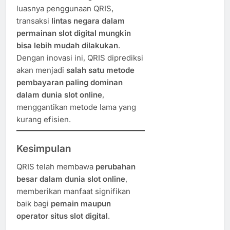
luasnya penggunaan QRIS,
transaksi
lintas negara dalam
permainan slot digital mungkin
bisa lebih mudah dilakukan
.
Dengan inovasi ini, QRIS diprediksi
akan menjadi
salah satu metode
pembayaran paling dominan
dalam dunia slot online
,
menggantikan metode lama yang
kurang efisien.
Kesimpulan
QRIS telah membawa
perubahan
besar dalam dunia slot online
,
memberikan manfaat signifikan
baik bagi
pemain maupun
operator situs slot digital
.