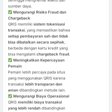
sehingga menghemat waktu dan
sumber daya.
Mengurangi Risiko Fraud dan
Chargeback
QRIS memiliki
sistem tokenisasi
transaksi
, yang memastikan bahwa
setiap pembayaran sah dan tidak
bisa dibatalkan secara sepihak
,
berbeda dengan kartu kredit yang
bisa mengalami
chargeback fraud
.
Meningkatkan Kepercayaan
Pemain
Pemain lebih percaya pada situs
yang menggunakan QRIS karena
transaksi
lebih transparan dan
aman
dibandingkan metode lain.
Mengurangi Biaya Operasional
QRIS
memiliki biaya transaksi
yang lebih rendah
dibandingkan