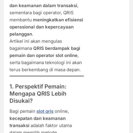
dan keamanan dalam transaksi
,
sementara bagi operator, QRIS
membantu
meningkatkan efisiensi
operasional dan kepercayaan
pelanggan
.
Artikel ini akan mengulas
bagaimana
QRIS berdampak bagi
pemain dan operator slot online
,
serta bagaimana teknologi ini akan
terus berkembang di masa depan.
1. Perspektif Pemain:
Mengapa QRIS Lebih
Disukai?
Bagi pemain
slot qris
online,
kecepatan dan keamanan
transaksi
adalah faktor utama
dalam memilih metode