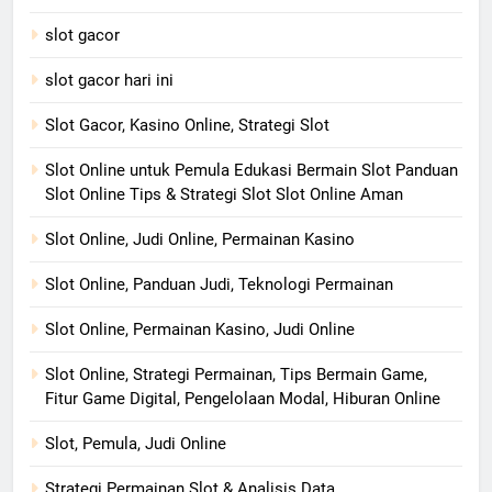
slot gacor
slot gacor hari ini
Slot Gacor, Kasino Online, Strategi Slot
Slot Online untuk Pemula Edukasi Bermain Slot Panduan
Slot Online Tips & Strategi Slot Slot Online Aman
Slot Online, Judi Online, Permainan Kasino
Slot Online, Panduan Judi, Teknologi Permainan
Slot Online, Permainan Kasino, Judi Online
Slot Online, Strategi Permainan, Tips Bermain Game,
Fitur Game Digital, Pengelolaan Modal, Hiburan Online
Slot, Pemula, Judi Online
Strategi Permainan Slot & Analisis Data