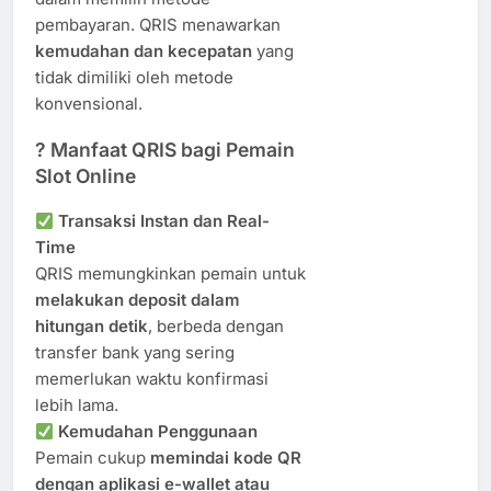
pembayaran. QRIS menawarkan
kemudahan dan kecepatan
yang
tidak dimiliki oleh metode
konvensional.
? Manfaat QRIS bagi Pemain
Slot Online
Transaksi Instan dan Real-
Time
QRIS memungkinkan pemain untuk
melakukan deposit dalam
hitungan detik
, berbeda dengan
transfer bank yang sering
memerlukan waktu konfirmasi
lebih lama.
Kemudahan Penggunaan
Pemain cukup
memindai kode QR
dengan aplikasi e-wallet atau