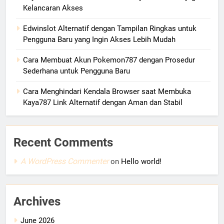
Kelancaran Akses
Edwinslot Alternatif dengan Tampilan Ringkas untuk
Pengguna Baru yang Ingin Akses Lebih Mudah
Cara Membuat Akun Pokemon787 dengan Prosedur
Sederhana untuk Pengguna Baru
Cara Menghindari Kendala Browser saat Membuka
Kaya787 Link Alternatif dengan Aman dan Stabil
Recent Comments
A WordPress Commenter
on
Hello world!
Archives
June 2026