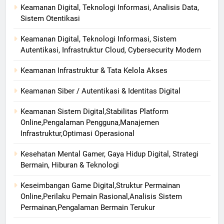
Keamanan Digital, Teknologi Informasi, Analisis Data,
Sistem Otentikasi
Keamanan Digital, Teknologi Informasi, Sistem
Autentikasi, Infrastruktur Cloud, Cybersecurity Modern
Keamanan Infrastruktur & Tata Kelola Akses
Keamanan Siber / Autentikasi & Identitas Digital
Keamanan Sistem Digital,Stabilitas Platform
Online,Pengalaman Pengguna,Manajemen
Infrastruktur,Optimasi Operasional
Kesehatan Mental Gamer, Gaya Hidup Digital, Strategi
Bermain, Hiburan & Teknologi
Keseimbangan Game Digital,Struktur Permainan
Online,Perilaku Pemain Rasional,Analisis Sistem
Permainan,Pengalaman Bermain Terukur