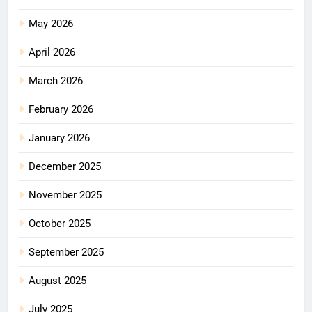
May 2026
April 2026
March 2026
February 2026
January 2026
December 2025
November 2025
October 2025
September 2025
August 2025
July 2025