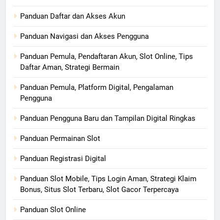
Panduan Daftar dan Akses Akun
Panduan Navigasi dan Akses Pengguna
Panduan Pemula, Pendaftaran Akun, Slot Online, Tips
Daftar Aman, Strategi Bermain
Panduan Pemula, Platform Digital, Pengalaman
Pengguna
Panduan Pengguna Baru dan Tampilan Digital Ringkas
Panduan Permainan Slot
Panduan Registrasi Digital
Panduan Slot Mobile, Tips Login Aman, Strategi Klaim
Bonus, Situs Slot Terbaru, Slot Gacor Terpercaya
Panduan Slot Online