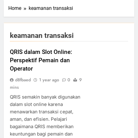
Home
keamanan transaksi
keamanan transaksi
QRIS dalam Slot Online:
Perspektif Pemain dan
Operator
d8fbaed
1 year ago
0
9
mins
QRIS semakin banyak digunakan
dalam slot online karena
menawarkan transaksi cepat,
aman, dan efisien. Pelajari
bagaimana QRIS memberikan
keuntungan bagi pemain dan