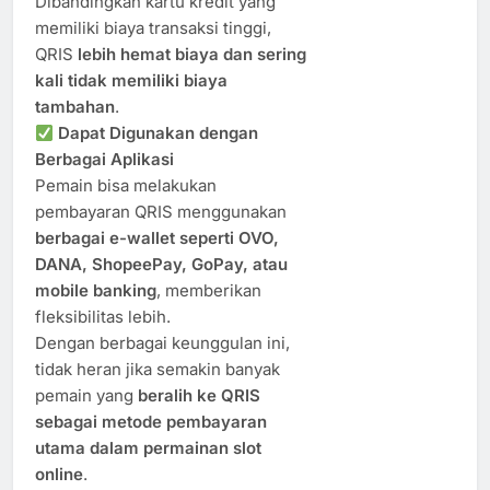
Dibandingkan kartu kredit yang
memiliki biaya transaksi tinggi,
QRIS
lebih hemat biaya dan sering
kali tidak memiliki biaya
tambahan
.
Dapat Digunakan dengan
Berbagai Aplikasi
Pemain bisa melakukan
pembayaran QRIS menggunakan
berbagai e-wallet seperti OVO,
DANA, ShopeePay, GoPay, atau
mobile banking
, memberikan
fleksibilitas lebih.
Dengan berbagai keunggulan ini,
tidak heran jika semakin banyak
pemain yang
beralih ke QRIS
sebagai metode pembayaran
utama dalam permainan slot
online
.