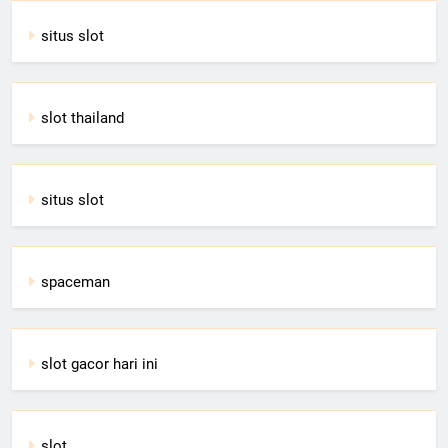
situs slot
slot thailand
situs slot
spaceman
slot gacor hari ini
slot