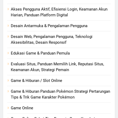
Akses Pengguna Aktif, Efisiensi Login, Keamanan Akun
Harian, Panduan Platform Digital
Desain Antarmuka & Pengalaman Pengguna
Desain Web, Pengalaman Pengguna, Teknologi
Aksesibilitas, Desain Responsif
Edukasi Game & Panduan Pemula
Evaluasi Situs, Panduan Memilih Link, Reputasi Situs,
Keamanan Akun, Strategi Pemain
Game & Hiburan / Slot Online
Game & Hiburan Panduan Pokémon Strategi Pertarungan
Tips & Trik Game Karakter Pokémon
Game Online