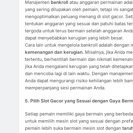
Manajemen
bankroll
atau anggaran permainan adal
yang sering dilupakan oleh pemain, tetapi ini sanga
mengoptimalkan peluang menang di slot gacor. Se
tentukan anggaran yang sesuai dan patuhi batas te
tergoda untuk terus bermain setelah anggaran Anda 
dapat menyebabkan kerugian yang lebih besar.
Cara lain untuk mengelola bankroll adalah denga
kemenangan dan kerugian
. Misalnya, jika Anda m
tertentu, berhentilah bermain dan nikmati kemenan
jika Anda mengalami kerugian yang telah ditetapkan,
dan mencoba lagi di lain waktu. Dengan manajemen 
Anda dapat mengurangi risiko kehilangan lebih ba
memperpanjang sesi permainan Anda.
5.
Pilih Slot Gacor yang Sesuai dengan Gaya Ber
Setiap pemain memiliki gaya bermain yang berbeda
untuk memilih mesin slot yang sesuai dengan pref
pemain lebih suka bermain mesin slot dengan
taru