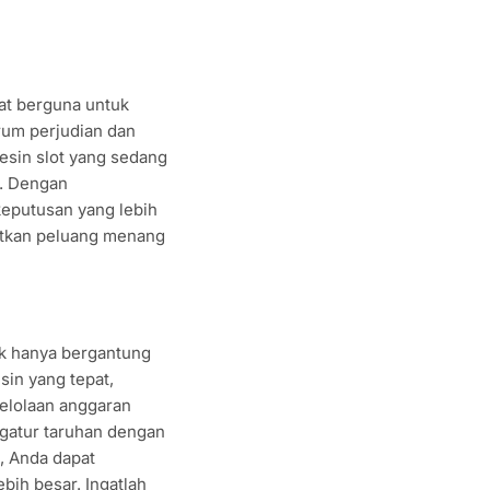
at berguna untuk
rum perjudian dan
esin slot yang sedang
g. Dengan
eputusan yang lebih
atkan peluang menang
ak hanya bergantung
sin yang tepat,
gelolaan anggaran
gatur taruhan dengan
, Anda dapat
ih besar. Ingatlah