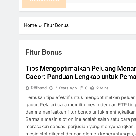
Home
Fitur Bonus
Fitur Bonus
Tips Mengoptimalkan Peluang Menang
Gacor: Panduan Lengkap untuk Pema
D8fbaed
2 Years Ago
0
9 Mins
Temukan tips efektif untuk mengoptimalkan peluan
gacor. Pelajari cara memilih mesin dengan RTP ting
dan memanfaatkan fitur bonus untuk meningkatka
Bermain mesin slot online adalah salah satu cara p
merasakan sensasi perjudian yang menyenangkan
mesin slot dikenal dengan elemen keberuntungan,