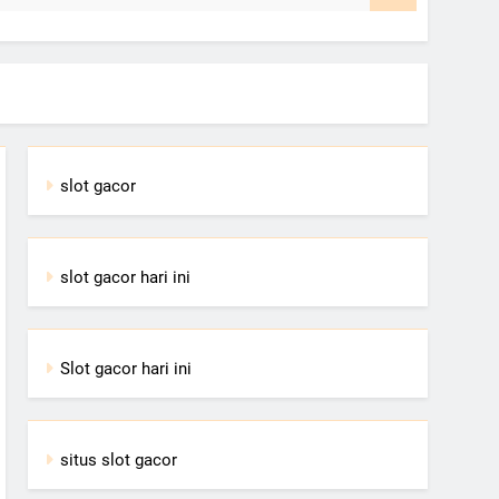
slot gacor
slot gacor hari ini
Slot gacor hari ini
situs slot gacor