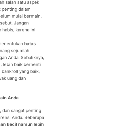
ah salah satu aspek
t penting dalam
belum mulai bermain,
rsebut. Jangan
habis, karena ini
n menentukan
batas
enang sejumlah
gan Anda. Sebaliknya,
 lebih baik berhenti
bankroll yang baik,
nyak uang dan
main Anda
, dan sangat penting
erensi Anda. Beberapa
han kecil namun lebih