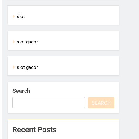
slot
slot gacor
slot gacor
Search
SEARCH
Recent Posts