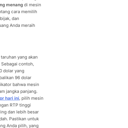
ang menang
di mesin
ntang cara memilih
bijak, dan
uang Anda meraih
l taruhan yang akan
 Sebagai contoh,
0 dolar yang
alikan 96 dolar
dikator bahwa mesin
am jangka panjang.
or hari ini
, pilih mesin
ngan RTP tinggi
ng dan lebih besar
ah. Pastikan untuk
ng Anda pilih, yang