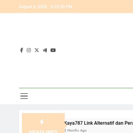
Skip
August 6, 2026
6:29:56 PM
to
content
Loj
Dapatkan P
guna Aktif
Kaya787 Link Alternatif dan Perannya dala
2 Months Ago
HEADLINES