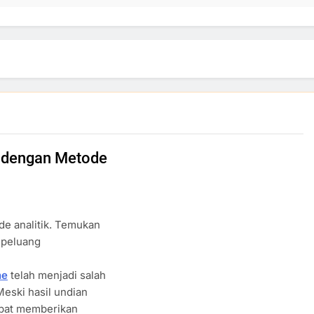
 dengan Metode
de analitik. Temukan
 peluang
ne
telah menjadi salah
Meski hasil undian
apat memberikan