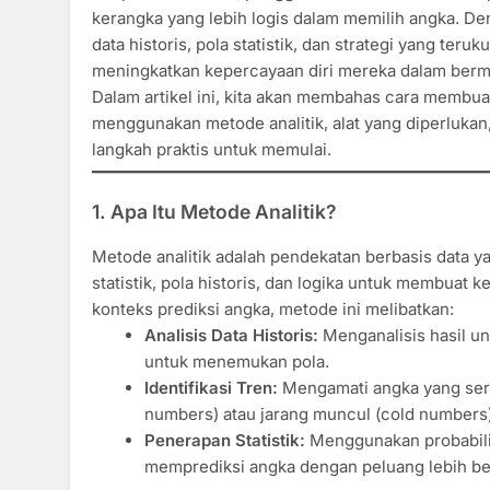
kerangka yang lebih logis dalam memilih angka. 
data historis, pola statistik, dan strategi yang teru
meningkatkan kepercayaan diri mereka dalam berm
Dalam artikel ini, kita akan membahas cara membua
menggunakan metode analitik, alat yang diperlukan,
langkah praktis untuk memulai.
1. Apa Itu Metode Analitik?
Metode analitik adalah pendekatan berbasis data
statistik, pola historis, dan logika untuk membuat 
konteks prediksi angka, metode ini melibatkan:
Analisis Data Historis:
Menganalisis hasil u
untuk menemukan pola.
Identifikasi Tren:
Mengamati angka yang ser
numbers) atau jarang muncul (cold numbers)
Penerapan Statistik:
Menggunakan probabili
memprediksi angka dengan peluang lebih be