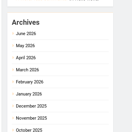
Archives
June 2026
May 2026
April 2026
March 2026
February 2026
January 2026
December 2025
November 2025
October 2025