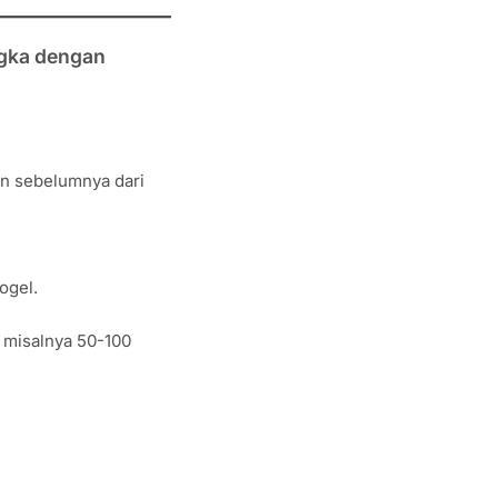
gka dengan
n sebelumnya dari
ogel.
, misalnya 50-100