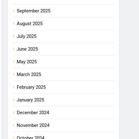
September 2025
August 2025
July 2025
June 2025
May 2025
March 2025
February 2025
January 2025
December 2024
November 2024
October 2024