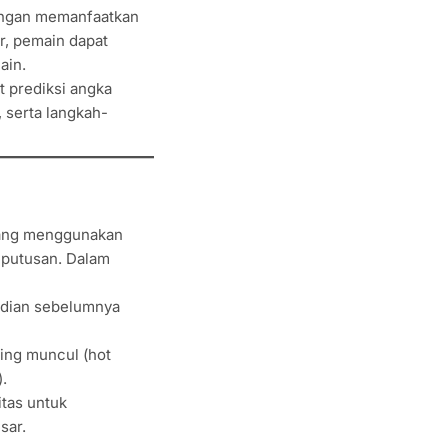
Dengan memanfaatkan
kur, pemain dapat
ain.
t prediksi angka
 serta langkah-
 yang menggunakan
keputusan. Dalam
ndian sebelumnya
ing muncul (hot
.
tas untuk
sar.