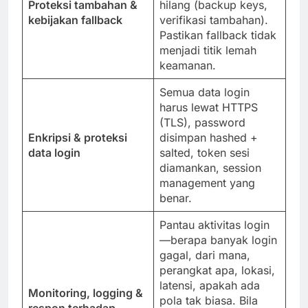
Proteksi tambahan &
hilang (backup keys,
kebijakan fallback
verifikasi tambahan).
Pastikan fallback tidak
menjadi titik lemah
keamanan.
Semua data login
harus lewat HTTPS
(TLS), password
Enkripsi & proteksi
disimpan hashed +
data login
salted, token sesi
diamankan, session
management yang
benar.
Pantau aktivitas login
—berapa banyak login
gagal, dari mana,
perangkat apa, lokasi,
latensi, apakah ada
Monitoring, logging &
pola tak biasa. Bila
respon terhadap