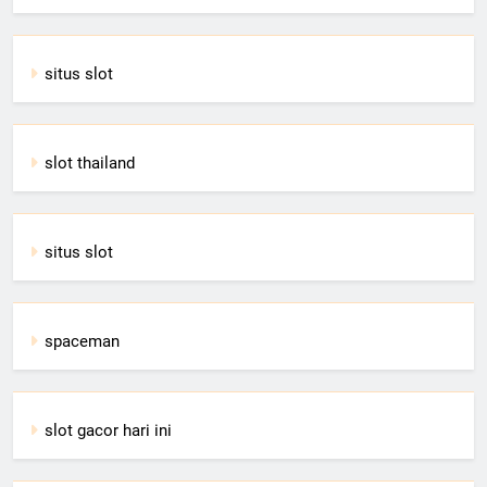
situs slot
slot thailand
situs slot
spaceman
slot gacor hari ini