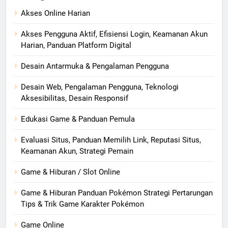
Akses Online Harian
Akses Pengguna Aktif, Efisiensi Login, Keamanan Akun
Harian, Panduan Platform Digital
Desain Antarmuka & Pengalaman Pengguna
Desain Web, Pengalaman Pengguna, Teknologi
Aksesibilitas, Desain Responsif
Edukasi Game & Panduan Pemula
Evaluasi Situs, Panduan Memilih Link, Reputasi Situs,
Keamanan Akun, Strategi Pemain
Game & Hiburan / Slot Online
Game & Hiburan Panduan Pokémon Strategi Pertarungan
Tips & Trik Game Karakter Pokémon
Game Online