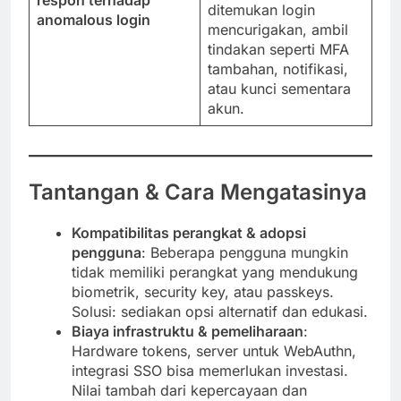
ditemukan login
anomalous login
mencurigakan, ambil
tindakan seperti MFA
tambahan, notifikasi,
atau kunci sementara
akun.
Tantangan & Cara Mengatasinya
Kompatibilitas perangkat & adopsi
pengguna
: Beberapa pengguna mungkin
tidak memiliki perangkat yang mendukung
biometrik, security key, atau passkeys.
Solusi: sediakan opsi alternatif dan edukasi.
Biaya infrastruktu & pemeliharaan
:
Hardware tokens, server untuk WebAuthn,
integrasi SSO bisa memerlukan investasi.
Nilai tambah dari kepercayaan dan