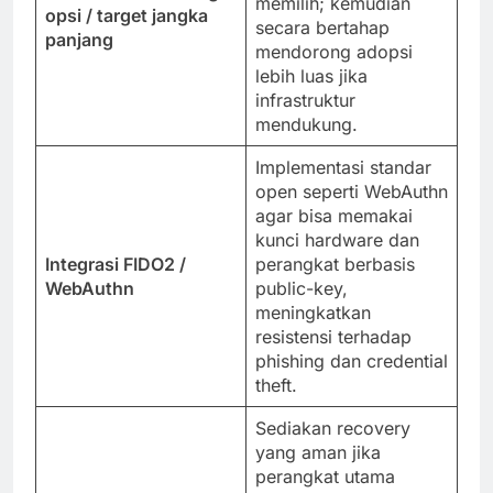
memilih; kemudian
opsi / target jangka
secara bertahap
panjang
mendorong adopsi
lebih luas jika
infrastruktur
mendukung.
Implementasi standar
open seperti WebAuthn
agar bisa memakai
kunci hardware dan
Integrasi FIDO2 /
perangkat berbasis
WebAuthn
public-key,
meningkatkan
resistensi terhadap
phishing dan credential
theft.
Sediakan recovery
yang aman jika
perangkat utama