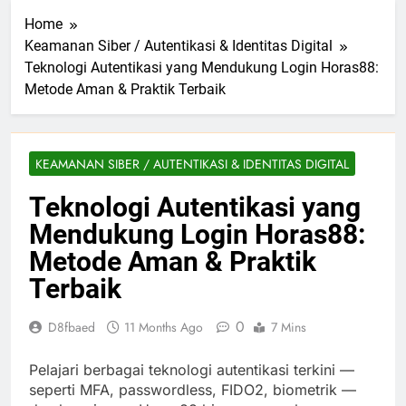
Home
Keamanan Siber / Autentikasi & Identitas Digital
Teknologi Autentikasi yang Mendukung Login Horas88:
Metode Aman & Praktik Terbaik
KEAMANAN SIBER / AUTENTIKASI & IDENTITAS DIGITAL
Teknologi Autentikasi yang
Mendukung Login Horas88:
Metode Aman & Praktik
Terbaik
0
D8fbaed
11 Months Ago
7 Mins
Pelajari berbagai teknologi autentikasi terkini —
seperti MFA, passwordless, FIDO2, biometrik —