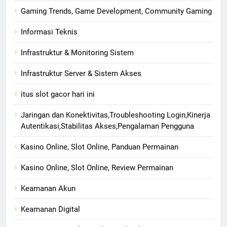
Gaming Trends, Game Development, Community Gaming
Informasi Teknis
Infrastruktur & Monitoring Sistem
Infrastruktur Server & Sistem Akses
itus slot gacor hari ini
Jaringan dan Konektivitas,Troubleshooting Login,Kinerja
Autentikasi,Stabilitas Akses,Pengalaman Pengguna
Kasino Online, Slot Online, Panduan Permainan
Kasino Online, Slot Online, Review Permainan
Keamanan Akun
Keamanan Digital