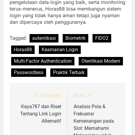
pengelolaan data login yang baik, serta monitoring
terus-menerus, Horas88 bisa membangun sistem
login yang tidak hanya aman tetapi juga nyaman
dan dipercaya oleh penggunanya.
Tagged:
autentikasi
Biometrik
FIDO2
Horas88
Keamanan Login
Multi-Factor Authentication
Otentikasi Modern
Passwordless
Praktik Terbaik
Previous:
Next:
Post
navigation
Kaya787 dan Riset
Analisis Pola &
Tentang Link Login
Frekuensi
Alternatif
Kemenangan pada
Slot: Memahami