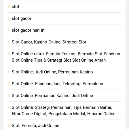
slot
slot gacor
slot gacor hari ini
Slot Gacor, Kasino Online, Strategi Slot
Slot Online untuk Pemula Edukasi Bermain Slot Panduan
Slot Online Tips & Strategi Slot Slot Online Aman
Slot Online, Judi Online, Permainan Kasino
Slot Online, Panduan Judi, Teknologi Permainan
Slot Online, Permainan Kasino, Judi Online
Slot Online, Strategi Permainan, Tips Bermain Game,
Fitur Game Digital, Pengelolaan Modal, Hiburan Online
Slot, Pemula, Judi Online