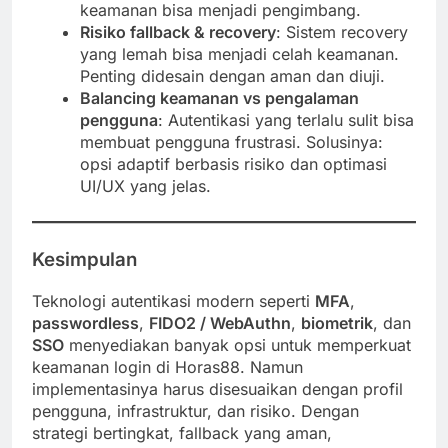
keamanan bisa menjadi pengimbang.
Risiko fallback & recovery
: Sistem recovery
yang lemah bisa menjadi celah keamanan.
Penting didesain dengan aman dan diuji.
Balancing keamanan vs pengalaman
pengguna
: Autentikasi yang terlalu sulit bisa
membuat pengguna frustrasi. Solusinya:
opsi adaptif berbasis risiko dan optimasi
UI/UX yang jelas.
Kesimpulan
Teknologi autentikasi modern seperti
MFA
,
passwordless
,
FIDO2 / WebAuthn
,
biometrik
, dan
SSO
menyediakan banyak opsi untuk memperkuat
keamanan login di Horas88. Namun
implementasinya harus disesuaikan dengan profil
pengguna, infrastruktur, dan risiko. Dengan
strategi bertingkat, fallback yang aman,