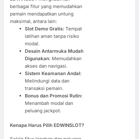
berbagai fitur yang memudahkan
pemain mendapatkan untung
maksimal, antara lain:
Slot Demo Gratis:
Tempat
latihan aman tanpa risiko
modal.
Desain Antarmuka Mudah
Digunakan:
Memudahkan
akses dan navigasi.
Sistem Keamanan Andal:
Melindungi data dan
transaksi pemain.
Bonus dan Promosi Rutin:
Menambah modal dan
peluang jackpot.
Kenapa Harus Pilih EDWINSLOT?
Selain fitur lengkap dan peluang