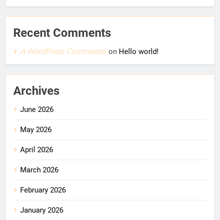
Recent Comments
A WordPress Commenter
on
Hello world!
Archives
June 2026
May 2026
April 2026
March 2026
February 2026
January 2026