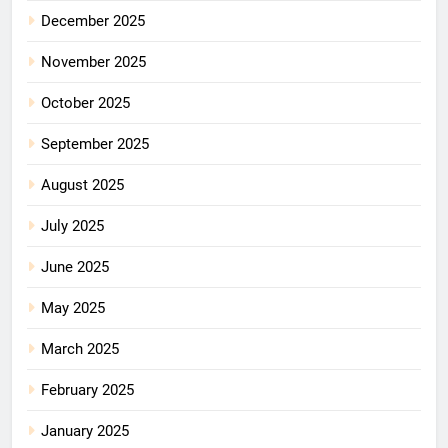
December 2025
November 2025
October 2025
September 2025
August 2025
July 2025
June 2025
May 2025
March 2025
February 2025
January 2025