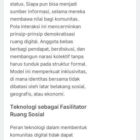
status. Siapa pun bisa menjadi
sumber informasi, selama mereka
membawa nilai bagi komunitas.
Pola interaksi ini mencerminkan
prinsip-prinsip demokratisasi
ruang digital. Anggota bebas
berbagi pendapat, berdiskusi, dan
membangun narasi kolektif tanpa
harus tunduk pada struktur formal.
Model ini memperkuat inklusivitas,
di mana identitas bersama tidak
dibatasi oleh latar belakang sosial,
geografis, atau ekonomi.
Teknologi sebagai Fasilitator
Ruang Sosial
Peran teknologi dalam membentuk
komunitas digital tidak dapat