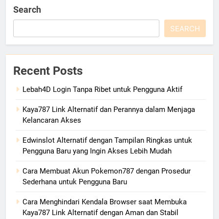
Search
SEARCH
Recent Posts
Lebah4D Login Tanpa Ribet untuk Pengguna Aktif
Kaya787 Link Alternatif dan Perannya dalam Menjaga
Kelancaran Akses
Edwinslot Alternatif dengan Tampilan Ringkas untuk
Pengguna Baru yang Ingin Akses Lebih Mudah
Cara Membuat Akun Pokemon787 dengan Prosedur
Sederhana untuk Pengguna Baru
Cara Menghindari Kendala Browser saat Membuka
Kaya787 Link Alternatif dengan Aman dan Stabil