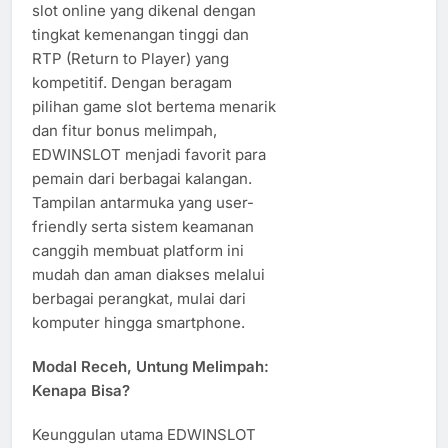
slot online yang dikenal dengan
tingkat kemenangan tinggi dan
RTP (Return to Player) yang
kompetitif. Dengan beragam
pilihan game slot bertema menarik
dan fitur bonus melimpah,
EDWINSLOT menjadi favorit para
pemain dari berbagai kalangan.
Tampilan antarmuka yang user-
friendly serta sistem keamanan
canggih membuat platform ini
mudah dan aman diakses melalui
berbagai perangkat, mulai dari
komputer hingga smartphone.
Modal Receh, Untung Melimpah:
Kenapa Bisa?
Keunggulan utama EDWINSLOT