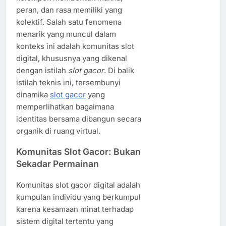
peran, dan rasa memiliki yang
kolektif. Salah satu fenomena
menarik yang muncul dalam
konteks ini adalah komunitas slot
digital, khususnya yang dikenal
dengan istilah
slot gacor
. Di balik
istilah teknis ini, tersembunyi
dinamika
slot gacor
yang
memperlihatkan bagaimana
identitas bersama dibangun secara
organik di ruang virtual.
Komunitas Slot Gacor: Bukan
Sekadar Permainan
Komunitas slot gacor digital adalah
kumpulan individu yang berkumpul
karena kesamaan minat terhadap
sistem digital tertentu yang