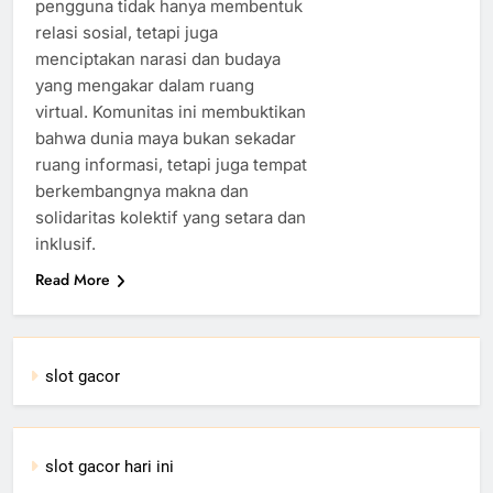
pengguna tidak hanya membentuk
relasi sosial, tetapi juga
menciptakan narasi dan budaya
yang mengakar dalam ruang
virtual. Komunitas ini membuktikan
bahwa dunia maya bukan sekadar
ruang informasi, tetapi juga tempat
berkembangnya makna dan
solidaritas kolektif yang setara dan
inklusif.
Read More
slot gacor
slot gacor hari ini