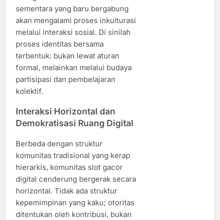
sementara yang baru bergabung
akan mengalami proses inkulturasi
melalui interaksi sosial. Di sinilah
proses identitas bersama
terbentuk: bukan lewat aturan
formal, melainkan melalui budaya
partisipasi dan pembelajaran
kolektif.
Interaksi Horizontal dan
Demokratisasi Ruang Digital
Berbeda dengan struktur
komunitas tradisional yang kerap
hierarkis, komunitas slot gacor
digital cenderung bergerak secara
horizontal. Tidak ada struktur
kepemimpinan yang kaku; otoritas
ditentukan oleh kontribusi, bukan