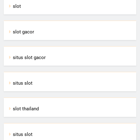
slot
slot gacor
situs slot gacor
situs slot
slot thailand
situs slot