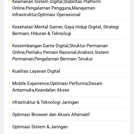
Keamanan Sistem Digital,Stabilitas Platform
Online,Pengalaman Pengguna,Manajemen
Infrastruktur,Optimasi Operasional
Kesehatan Mental Gamer, Gaya Hidup Digital, Strategi
Bermain, Hiburan & Teknologi
Keseimbangan Game Digital,Struktur Permainan
Online,Perilaku Pemain Rasional,Analisis Sistem
Permainan,Pengalaman Bermain Terukur
Kualitas Layanan Digital
Mobile Experience,Optimasi Performa,Desain
Antarmuka,Keandalan Akses
nfrastruktur & Teknologi Jaringan
Optimasi Browser dan Akses Alternatif
Optimasi Sistem & Jaringan