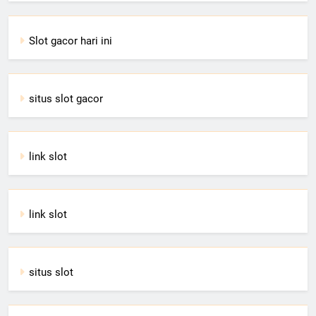
Slot gacor hari ini
situs slot gacor
link slot
link slot
situs slot