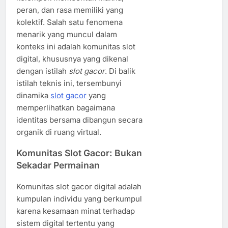
peran, dan rasa memiliki yang
kolektif. Salah satu fenomena
menarik yang muncul dalam
konteks ini adalah komunitas slot
digital, khususnya yang dikenal
dengan istilah
slot gacor
. Di balik
istilah teknis ini, tersembunyi
dinamika
slot gacor
yang
memperlihatkan bagaimana
identitas bersama dibangun secara
organik di ruang virtual.
Komunitas Slot Gacor: Bukan
Sekadar Permainan
Komunitas slot gacor digital adalah
kumpulan individu yang berkumpul
karena kesamaan minat terhadap
sistem digital tertentu yang