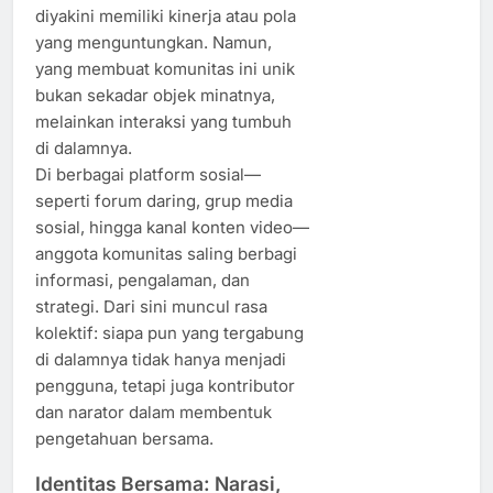
diyakini memiliki kinerja atau pola
yang menguntungkan. Namun,
yang membuat komunitas ini unik
bukan sekadar objek minatnya,
melainkan interaksi yang tumbuh
di dalamnya.
Di berbagai platform sosial—
seperti forum daring, grup media
sosial, hingga kanal konten video—
anggota komunitas saling berbagi
informasi, pengalaman, dan
strategi. Dari sini muncul rasa
kolektif: siapa pun yang tergabung
di dalamnya tidak hanya menjadi
pengguna, tetapi juga kontributor
dan narator dalam membentuk
pengetahuan bersama.
Identitas Bersama: Narasi,