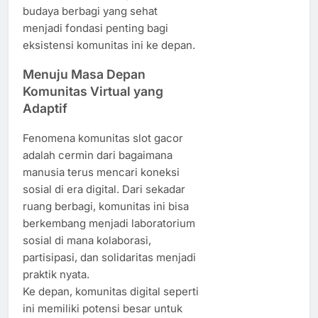
budaya berbagi yang sehat
menjadi fondasi penting bagi
eksistensi komunitas ini ke depan.
Menuju Masa Depan
Komunitas Virtual yang
Adaptif
Fenomena komunitas slot gacor
adalah cermin dari bagaimana
manusia terus mencari koneksi
sosial di era digital. Dari sekadar
ruang berbagi, komunitas ini bisa
berkembang menjadi laboratorium
sosial di mana kolaborasi,
partisipasi, dan solidaritas menjadi
praktik nyata.
Ke depan, komunitas digital seperti
ini memiliki potensi besar untuk