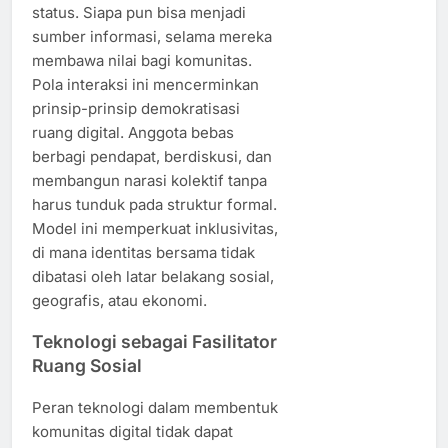
status. Siapa pun bisa menjadi
sumber informasi, selama mereka
membawa nilai bagi komunitas.
Pola interaksi ini mencerminkan
prinsip-prinsip demokratisasi
ruang digital. Anggota bebas
berbagi pendapat, berdiskusi, dan
membangun narasi kolektif tanpa
harus tunduk pada struktur formal.
Model ini memperkuat inklusivitas,
di mana identitas bersama tidak
dibatasi oleh latar belakang sosial,
geografis, atau ekonomi.
Teknologi sebagai Fasilitator
Ruang Sosial
Peran teknologi dalam membentuk
komunitas digital tidak dapat