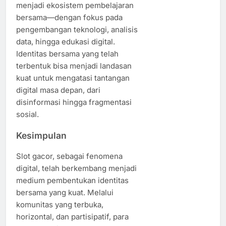
menjadi ekosistem pembelajaran
bersama—dengan fokus pada
pengembangan teknologi, analisis
data, hingga edukasi digital.
Identitas bersama yang telah
terbentuk bisa menjadi landasan
kuat untuk mengatasi tantangan
digital masa depan, dari
disinformasi hingga fragmentasi
sosial.
Kesimpulan
Slot gacor, sebagai fenomena
digital, telah berkembang menjadi
medium pembentukan identitas
bersama yang kuat. Melalui
komunitas yang terbuka,
horizontal, dan partisipatif, para