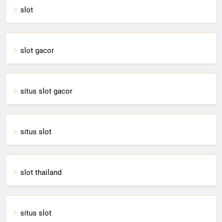
slot
slot gacor
situs slot gacor
situs slot
slot thailand
situs slot