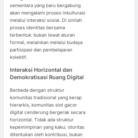
sementara yang baru bergabung
akan mengalami proses inkulturasi
melalui interaksi sosial. Di sinilah
proses identitas bersama
terbentuk: bukan lewat aturan
formal, melainkan melalui budaya
partisipasi dan pembelajaran
kolektif.
Interaksi Horizontal dan
Demokratisasi Ruang Digital
Berbeda dengan struktur
komunitas tradisional yang kerap
hierarkis, komunitas slot gacor
digital cenderung bergerak secara
horizontal. Tidak ada struktur
kepemimpinan yang kaku; otoritas
ditentukan oleh kontribusi, bukan