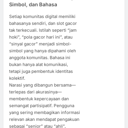
Simbol, dan Bahasa
Setiap komunitas digital memiliki
bahasanya sendiri, dan slot gacor
tak terkecuali. Istilah seperti “jam
hoki”, “pola gacor hari ini”, atau
“sinyal gacor” menjadi simbol-
simbol yang hanya dipahami oleh
anggota komunitas. Bahasa ini
bukan hanya alat komunikasi,
tetapi juga pembentuk identitas
kolektif.
Narasi yang dibangun bersama—
terlepas dari akurasinya—
membentuk kepercayaan dan
semangat partisipatif. Pengguna
yang sering membagikan informasi
relevan akan mendapat pengakuan
sebagai “senior” atau “ahli”,