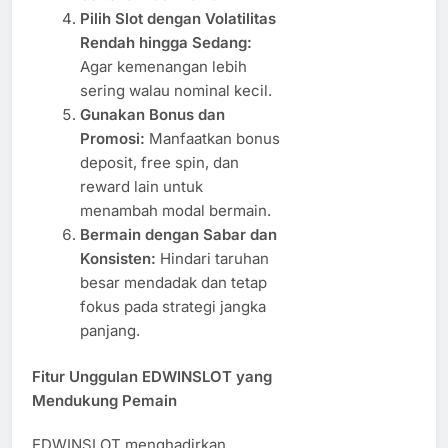
Pilih Slot dengan Volatilitas
Rendah hingga Sedang:
Agar kemenangan lebih
sering walau nominal kecil.
Gunakan Bonus dan
Promosi:
Manfaatkan bonus
deposit, free spin, dan
reward lain untuk
menambah modal bermain.
Bermain dengan Sabar dan
Konsisten:
Hindari taruhan
besar mendadak dan tetap
fokus pada strategi jangka
panjang.
Fitur Unggulan EDWINSLOT yang
Mendukung Pemain
EDWINSLOT menghadirkan