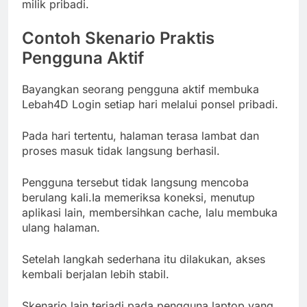
milik pribadi.
Contoh Skenario Praktis
Pengguna Aktif
Bayangkan seorang pengguna aktif membuka
Lebah4D Login setiap hari melalui ponsel pribadi.
Pada hari tertentu, halaman terasa lambat dan
proses masuk tidak langsung berhasil.
Pengguna tersebut tidak langsung mencoba
berulang kali.Ia memeriksa koneksi, menutup
aplikasi lain, membersihkan cache, lalu membuka
ulang halaman.
Setelah langkah sederhana itu dilakukan, akses
kembali berjalan lebih stabil.
Skenario lain terjadi pada pengguna laptop yang