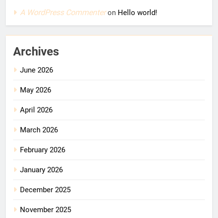
A WordPress Commenter
on
Hello world!
Archives
June 2026
May 2026
April 2026
March 2026
February 2026
January 2026
December 2025
November 2025