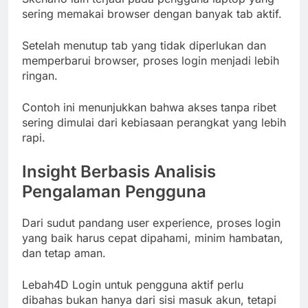
sering memakai browser dengan banyak tab aktif.
Setelah menutup tab yang tidak diperlukan dan
memperbarui browser, proses login menjadi lebih
ringan.
Contoh ini menunjukkan bahwa akses tanpa ribet
sering dimulai dari kebiasaan perangkat yang lebih
rapi.
Insight Berbasis Analisis
Pengalaman Pengguna
Dari sudut pandang user experience, proses login
yang baik harus cepat dipahami, minim hambatan,
dan tetap aman.
Lebah4D Login untuk pengguna aktif perlu
dibahas bukan hanya dari sisi masuk akun, tetapi