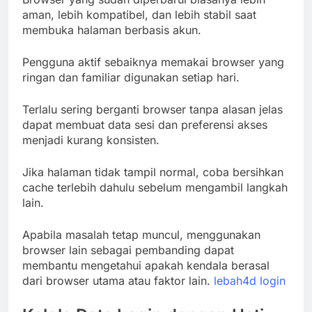
aman, lebih kompatibel, dan lebih stabil saat
membuka halaman berbasis akun.
Pengguna aktif sebaiknya memakai browser yang
ringan dan familiar digunakan setiap hari.
Terlalu sering berganti browser tanpa alasan jelas
dapat membuat data sesi dan preferensi akses
menjadi kurang konsisten.
Jika halaman tidak tampil normal, coba bersihkan
cache terlebih dahulu sebelum mengambil langkah
lain.
Apabila masalah tetap muncul, menggunakan
browser lain sebagai pembanding dapat
membantu mengetahui apakah kendala berasal
dari browser utama atau faktor lain.
lebah4d login