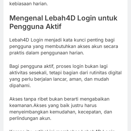
kebiasaan harian.
Mengenal Lebah4D Login untuk
Pengguna Aktif
Lebah4D Login menjadi kata kunci penting bagi
pengguna yang membutuhkan akses akun secara
praktis dalam penggunaan harian.
Bagi pengguna aktif, proses login bukan lagi
aktivitas sesekali, tetapi bagian dari rutinitas digital
yang perlu berjalan lancar, aman, dan mudah
dipahami.
Akses tanpa ribet bukan berarti mengabaikan
keamanan.Akses yang baik justru harus
menyeimbangkan kemudahan, kecepatan, dan
perlindungan akun.