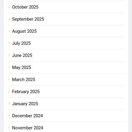
October 2025
September 2025
August 2025
July 2025
June 2025
May 2025
March 2025
February 2025
January 2025
December 2024
November 2024