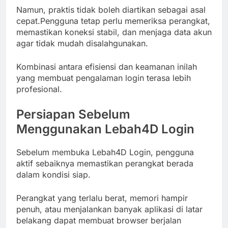
Namun, praktis tidak boleh diartikan sebagai asal
cepat.Pengguna tetap perlu memeriksa perangkat,
memastikan koneksi stabil, dan menjaga data akun
agar tidak mudah disalahgunakan.
Kombinasi antara efisiensi dan keamanan inilah
yang membuat pengalaman login terasa lebih
profesional.
Persiapan Sebelum
Menggunakan Lebah4D Login
Sebelum membuka Lebah4D Login, pengguna
aktif sebaiknya memastikan perangkat berada
dalam kondisi siap.
Perangkat yang terlalu berat, memori hampir
penuh, atau menjalankan banyak aplikasi di latar
belakang dapat membuat browser berjalan