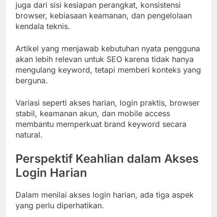
juga dari sisi kesiapan perangkat, konsistensi
browser, kebiasaan keamanan, dan pengelolaan
kendala teknis.
Artikel yang menjawab kebutuhan nyata pengguna
akan lebih relevan untuk SEO karena tidak hanya
mengulang keyword, tetapi memberi konteks yang
berguna.
Variasi seperti akses harian, login praktis, browser
stabil, keamanan akun, dan mobile access
membantu memperkuat brand keyword secara
natural.
Perspektif Keahlian dalam Akses
Login Harian
Dalam menilai akses login harian, ada tiga aspek
yang perlu diperhatikan.