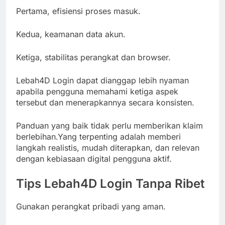
Pertama, efisiensi proses masuk.
Kedua, keamanan data akun.
Ketiga, stabilitas perangkat dan browser.
Lebah4D Login dapat dianggap lebih nyaman
apabila pengguna memahami ketiga aspek
tersebut dan menerapkannya secara konsisten.
Panduan yang baik tidak perlu memberikan klaim
berlebihan.Yang terpenting adalah memberi
langkah realistis, mudah diterapkan, dan relevan
dengan kebiasaan digital pengguna aktif.
Tips Lebah4D Login Tanpa Ribet
Gunakan perangkat pribadi yang aman.