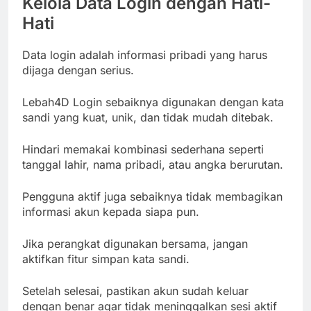
Kelola Data Login dengan Hati-
Hati
Data login adalah informasi pribadi yang harus
dijaga dengan serius.
Lebah4D Login sebaiknya digunakan dengan kata
sandi yang kuat, unik, dan tidak mudah ditebak.
Hindari memakai kombinasi sederhana seperti
tanggal lahir, nama pribadi, atau angka berurutan.
Pengguna aktif juga sebaiknya tidak membagikan
informasi akun kepada siapa pun.
Jika perangkat digunakan bersama, jangan
aktifkan fitur simpan kata sandi.
Setelah selesai, pastikan akun sudah keluar
dengan benar agar tidak meninggalkan sesi aktif