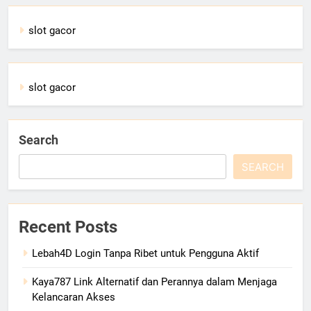
slot gacor
slot gacor
Search
SEARCH
Recent Posts
Lebah4D Login Tanpa Ribet untuk Pengguna Aktif
Kaya787 Link Alternatif dan Perannya dalam Menjaga
Kelancaran Akses