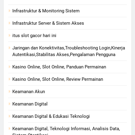
Infrastruktur & Monitoring Sistem
Infrastruktur Server & Sistem Akses
itus slot gacor hari ini
Jaringan dan Konektivitas,Troubleshooting Login,Kinerja
Autentikasi,Stabilitas Akses,Pengalaman Pengguna
Kasino Online, Slot Online, Panduan Permainan
Kasino Online, Slot Online, Review Permainan
Keamanan Akun
Keamanan Digital
Keamanan Digital & Edukasi Teknologi
Keamanan Digital, Teknologi Informasi, Analisis Data,