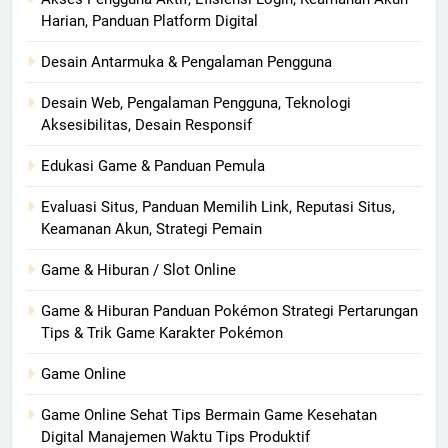
Harian, Panduan Platform Digital
Desain Antarmuka & Pengalaman Pengguna
Desain Web, Pengalaman Pengguna, Teknologi
Aksesibilitas, Desain Responsif
Edukasi Game & Panduan Pemula
Evaluasi Situs, Panduan Memilih Link, Reputasi Situs,
Keamanan Akun, Strategi Pemain
Game & Hiburan / Slot Online
Game & Hiburan Panduan Pokémon Strategi Pertarungan
Tips & Trik Game Karakter Pokémon
Game Online
Game Online Sehat Tips Bermain Game Kesehatan
Digital Manajemen Waktu Tips Produktif