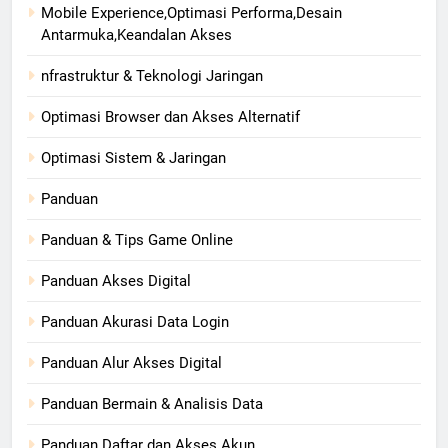
Mobile Experience,Optimasi Performa,Desain
Antarmuka,Keandalan Akses
nfrastruktur & Teknologi Jaringan
Optimasi Browser dan Akses Alternatif
Optimasi Sistem & Jaringan
Panduan
Panduan & Tips Game Online
Panduan Akses Digital
Panduan Akurasi Data Login
Panduan Alur Akses Digital
Panduan Bermain & Analisis Data
Panduan Daftar dan Akses Akun