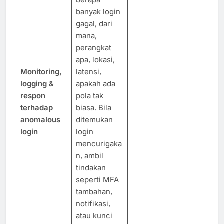
banyak login
gagal, dari
mana,
perangkat
apa, lokasi,
Monitoring,
latensi,
logging &
apakah ada
respon
pola tak
terhadap
biasa. Bila
anomalous
ditemukan
login
login
mencurigaka
n, ambil
tindakan
seperti MFA
tambahan,
notifikasi,
atau kunci