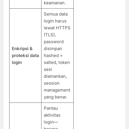
keamanan.
Semua data
login harus
lewat HTTPS
(TLS),
password
Enkripsi &
disimpan
proteksi data
hashed +
login
salted, token
sesi
diamankan,
session
management
yang benar.
Pantau
aktivitas
login—
berapa