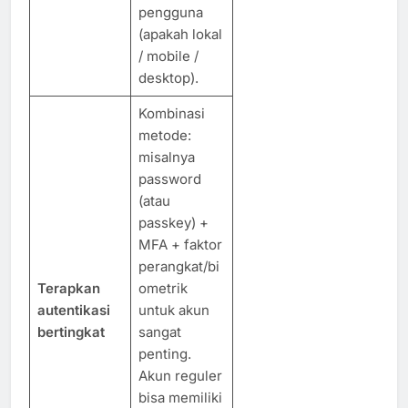
pengguna
(apakah lokal
/ mobile /
desktop).
Kombinasi
metode:
misalnya
password
(atau
passkey) +
MFA + faktor
perangkat/bi
Terapkan
ometrik
autentikasi
untuk akun
bertingkat
sangat
penting.
Akun reguler
bisa memiliki