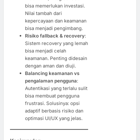
bisa memerlukan investasi.
Nilai tambah dari
kepercayaan dan keamanan
bisa menjadi pengimbang.
Risiko fallback & recovery
:
Sistem recovery yang lemah
bisa menjadi celah
keamanan. Penting didesain
dengan aman dan diuji.
Balancing keamanan vs
pengalaman pengguna
:
Autentikasi yang terlalu sulit
bisa membuat pengguna
frustrasi. Solusinya: opsi
adaptif berbasis risiko dan
optimasi UI/UX yang jelas.