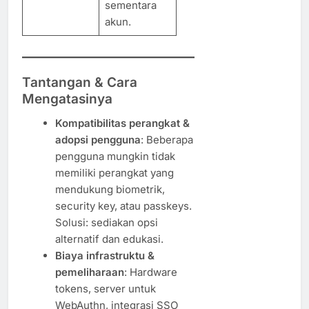
sementara
akun.
Tantangan & Cara
Mengatasinya
Kompatibilitas perangkat &
adopsi pengguna
: Beberapa
pengguna mungkin tidak
memiliki perangkat yang
mendukung biometrik,
security key, atau passkeys.
Solusi: sediakan opsi
alternatif dan edukasi.
Biaya infrastruktu &
pemeliharaan
: Hardware
tokens, server untuk
WebAuthn, integrasi SSO