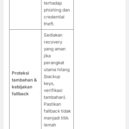
terhadap
phishing dan
credential
theft.
Sediakan
recovery
yang aman
jika
perangkat
utama hilang
Proteksi
(backup
tambahan &
keys,
kebijakan
verifikasi
fallback
tambahan).
Pastikan
fallback tidak
menjadi titik
lemah