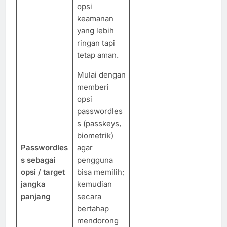
opsi
keamanan
yang lebih
ringan tapi
tetap aman.
Mulai dengan
memberi
opsi
passwordles
s (passkeys,
biometrik)
Passwordles
agar
s sebagai
pengguna
opsi / target
bisa memilih;
jangka
kemudian
panjang
secara
bertahap
mendorong