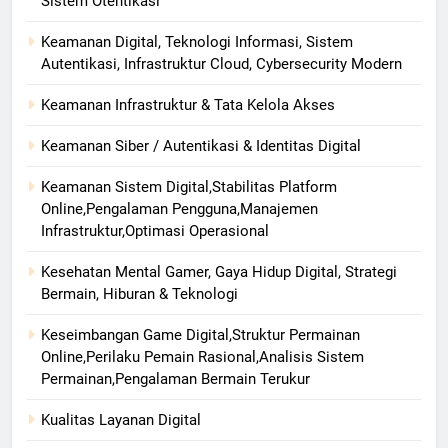
Sistem Otentikasi
Keamanan Digital, Teknologi Informasi, Sistem
Autentikasi, Infrastruktur Cloud, Cybersecurity Modern
Keamanan Infrastruktur & Tata Kelola Akses
Keamanan Siber / Autentikasi & Identitas Digital
Keamanan Sistem Digital,Stabilitas Platform
Online,Pengalaman Pengguna,Manajemen
Infrastruktur,Optimasi Operasional
Kesehatan Mental Gamer, Gaya Hidup Digital, Strategi
Bermain, Hiburan & Teknologi
Keseimbangan Game Digital,Struktur Permainan
Online,Perilaku Pemain Rasional,Analisis Sistem
Permainan,Pengalaman Bermain Terukur
Kualitas Layanan Digital