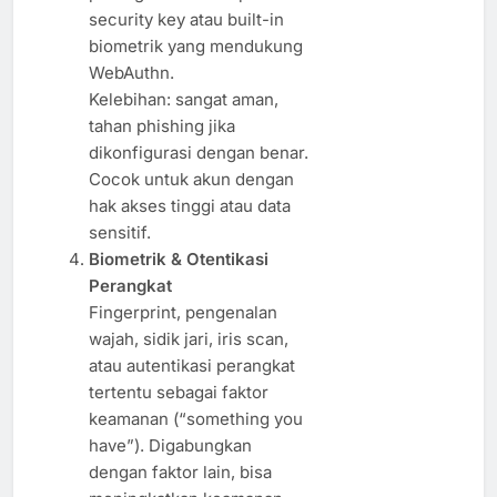
security key atau built-in
biometrik yang mendukung
WebAuthn.
Kelebihan: sangat aman,
tahan phishing jika
dikonfigurasi dengan benar.
Cocok untuk akun dengan
hak akses tinggi atau data
sensitif.
Biometrik & Otentikasi
Perangkat
Fingerprint, pengenalan
wajah, sidik jari, iris scan,
atau autentikasi perangkat
tertentu sebagai faktor
keamanan (“something you
have”). Digabungkan
dengan faktor lain, bisa