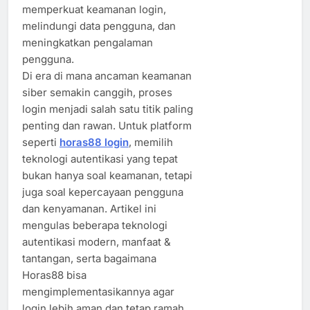
memperkuat keamanan login,
melindungi data pengguna, dan
meningkatkan pengalaman
pengguna.
Di era di mana ancaman keamanan
siber semakin canggih, proses
login menjadi salah satu titik paling
penting dan rawan. Untuk platform
seperti
horas88 login
, memilih
teknologi autentikasi yang tepat
bukan hanya soal keamanan, tetapi
juga soal kepercayaan pengguna
dan kenyamanan. Artikel ini
mengulas beberapa teknologi
autentikasi modern, manfaat &
tantangan, serta bagaimana
Horas88 bisa
mengimplementasikannya agar
login lebih aman dan tetap ramah