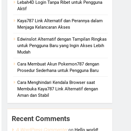
Lebah4D Login Tanpa Ribet untuk Pengguna
Aktif
Kaya787 Link Alternatif dan Perannya dalam
Menjaga Kelancaran Akses
Edwinslot Alternatif dengan Tampilan Ringkas
untuk Pengguna Baru yang Ingin Akses Lebih
Mudah
Cara Membuat Akun Pokemon787 dengan
Prosedur Sederhana untuk Pengguna Baru
Cara Menghindari Kendala Browser saat
Membuka Kaya787 Link Alternatif dengan
Aman dan Stabil
Recent Comments
A WordPress Commenter
on
Hello world!