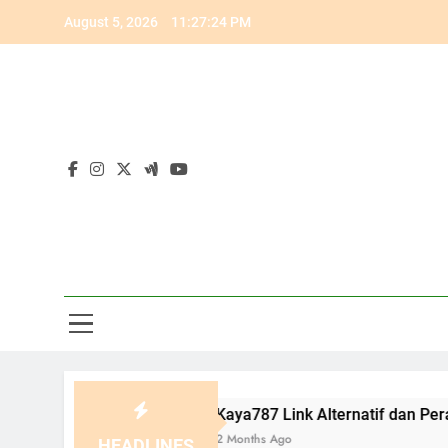
Skip
August 5, 2026
11:27:25 PM
to
content
Loj
Dapatkan P
guna Aktif
Kaya787 Link Alternatif dan Perannya dala
2 Months Ago
HEADLINES