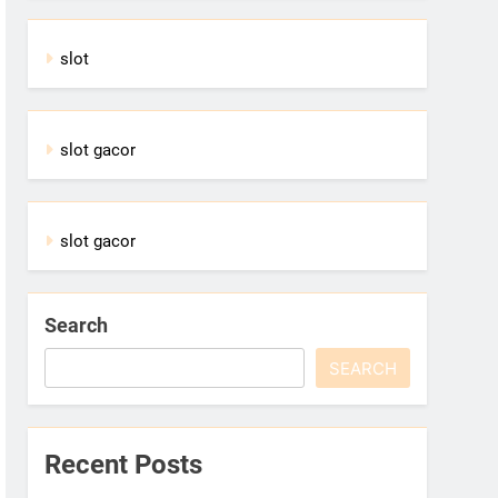
slot
slot gacor
slot gacor
Search
SEARCH
Recent Posts