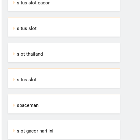
situs slot gacor
situs slot
slot thailand
situs slot
spaceman
slot gacor hari ini