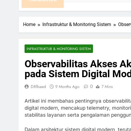
Home
Infrastruktur & Monitoring Sistem
Obser
INFRASTRUKTUR & MONITORING SISTEM
Observabilitas Akses A
pada Sistem Digital Mo
0
D8fbaed
9 Months Ago
7 Mins
Artikel ini membahas pentingnya observabili
digital modern, mencakup telemetry, monito
stabilitas layanan serta pengalaman penggu
Dalam arsitektur sistem digital modern, ter