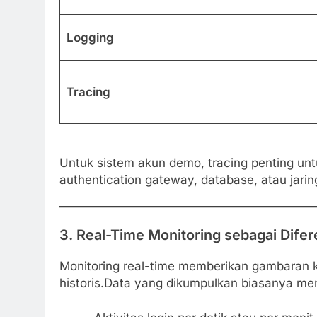
Logging
Tracing
Untuk sistem akun demo, tracing penting unt
authentication gateway, database, atau jari
3. Real-Time Monitoring sebagai Difer
Monitoring real-time memberikan gambaran ko
historis.Data yang dikumpulkan biasanya me