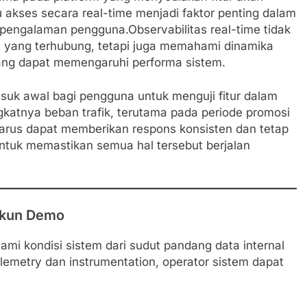
kses secara real-time menjadi faktor penting dalam
s pengalaman pengguna.Observabilitas real-time tidak
yang terhubung, tetapi juga memahami dinamika
i yang dapat memengaruhi performa sistem.
suk awal bagi pengguna untuk menguji fitur dalam
ngkatnya beban trafik, terutama pada periode promosi
harus dapat memberikan respons konsisten dan tetap
untuk memastikan semua hal tersebut berjalan
 Akun Demo
mi kondisi sistem dari sudut pandang data internal
lemetry dan instrumentation, operator sistem dapat