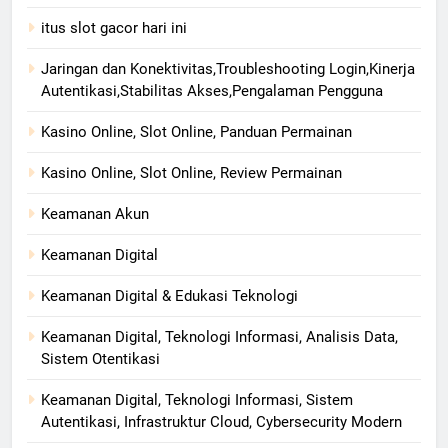
itus slot gacor hari ini
Jaringan dan Konektivitas,Troubleshooting Login,Kinerja
Autentikasi,Stabilitas Akses,Pengalaman Pengguna
Kasino Online, Slot Online, Panduan Permainan
Kasino Online, Slot Online, Review Permainan
Keamanan Akun
Keamanan Digital
Keamanan Digital & Edukasi Teknologi
Keamanan Digital, Teknologi Informasi, Analisis Data,
Sistem Otentikasi
Keamanan Digital, Teknologi Informasi, Sistem
Autentikasi, Infrastruktur Cloud, Cybersecurity Modern