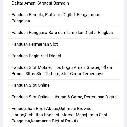
Daftar Aman, Strategi Bermain
Panduan Pemula, Platform Digital, Pengalaman
Pengguna
Panduan Pengguna Baru dan Tampilan Digital Ringkas
Panduan Permainan Slot
Panduan Registrasi Digital
Panduan Slot Mobile, Tips Login Aman, Strategi Klaim
Bonus, Situs Slot Terbaru, Slot Gacor Terpercaya
Panduan Slot Online
Panduan Slot Online, Hiburan & Game, Permainan Digital
Pencegahan Error Akses,Optimasi Browser
Harian,Stabilitas Koneksi Internet,Manajemen Sesi
Pengguna,Keamanan Digital Praktis