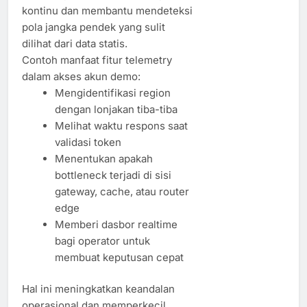
kontinu dan membantu mendeteksi
pola jangka pendek yang sulit
dilihat dari data statis.
Contoh manfaat fitur telemetry
dalam akses akun demo:
Mengidentifikasi region
dengan lonjakan tiba-tiba
Melihat waktu respons saat
validasi token
Menentukan apakah
bottleneck terjadi di sisi
gateway, cache, atau router
edge
Memberi dasbor realtime
bagi operator untuk
membuat keputusan cepat
Hal ini meningkatkan keandalan
operasional dan memperkecil