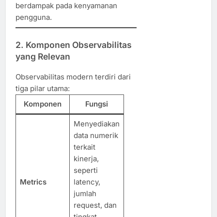
berdampak pada kenyamanan
pengguna.
2. Komponen Observabilitas
yang Relevan
Observabilitas modern terdiri dari
tiga pilar utama:
Komponen
Fungsi
Menyediakan
data numerik
terkait
kinerja,
seperti
Metrics
latency,
jumlah
request, dan
tingkat