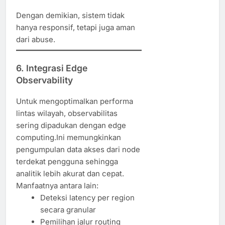
Dengan demikian, sistem tidak
hanya responsif, tetapi juga aman
dari abuse.
6. Integrasi Edge
Observability
Untuk mengoptimalkan performa
lintas wilayah, observabilitas
sering dipadukan dengan edge
computing.Ini memungkinkan
pengumpulan data akses dari node
terdekat pengguna sehingga
analitik lebih akurat dan cepat.
Manfaatnya antara lain:
Deteksi latency per region
secara granular
Pemilihan jalur routing