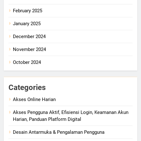
February 2025
January 2025
December 2024
November 2024
October 2024
Categories
Akses Online Harian
Akses Pengguna Aktif, Efisiensi Login, Keamanan Akun
Harian, Panduan Platform Digital
Desain Antarmuka & Pengalaman Pengguna