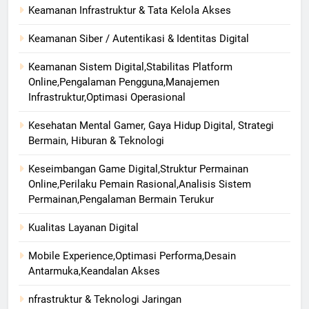
Keamanan Infrastruktur & Tata Kelola Akses
Keamanan Siber / Autentikasi & Identitas Digital
Keamanan Sistem Digital,Stabilitas Platform
Online,Pengalaman Pengguna,Manajemen
Infrastruktur,Optimasi Operasional
Kesehatan Mental Gamer, Gaya Hidup Digital, Strategi
Bermain, Hiburan & Teknologi
Keseimbangan Game Digital,Struktur Permainan
Online,Perilaku Pemain Rasional,Analisis Sistem
Permainan,Pengalaman Bermain Terukur
Kualitas Layanan Digital
Mobile Experience,Optimasi Performa,Desain
Antarmuka,Keandalan Akses
nfrastruktur & Teknologi Jaringan