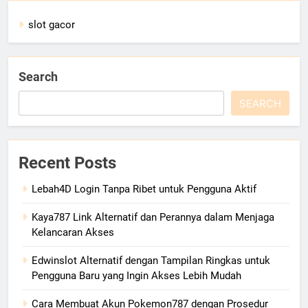
slot gacor
Search
SEARCH
Recent Posts
Lebah4D Login Tanpa Ribet untuk Pengguna Aktif
Kaya787 Link Alternatif dan Perannya dalam Menjaga
Kelancaran Akses
Edwinslot Alternatif dengan Tampilan Ringkas untuk
Pengguna Baru yang Ingin Akses Lebih Mudah
Cara Membuat Akun Pokemon787 dengan Prosedur