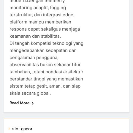
modern.Dengan telemetry,
monitoring adaptif, logging
terstruktur, dan integrasi edge,
platform mampu memberikan
respons cepat sekaligus menjaga
keamanan dan stabilitas.
Di tengah kompetisi teknologi yang
mengedepankan kecepatan dan
pengalaman pengguna,
observabilitas bukan sekadar fitur
tambahan, tetapi pondasi arsitektur
berstandar tinggi yang memastikan
sistem tetap gesit, aman, dan siap
skala secara global.
Read More
slot gacor