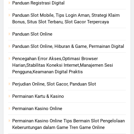
Panduan Registrasi Digital
Panduan Slot Mobile, Tips Login Aman, Strategi Klaim
Bonus, Situs Slot Terbaru, Slot Gacor Terpercaya
Panduan Slot Online
Panduan Slot Online, Hiburan & Game, Permainan Digital
Pencegahan Error Akses,Optimasi Browser
Harian,Stabilitas Koneksi Internet,Manajemen Sesi
Pengguna,Keamanan Digital Praktis
Perjudian Online, Slot Gacor, Panduan Slot
Permainan Kartu & Kasino
Permainan Kasino Online
Permainan Kasino Online Tips Bermain Slot Pengelolaan
Keberuntungan dalam Game Tren Game Online