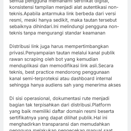
semua pengguna memahami sertifikat digital,
konsistensi tampilan menjadi alat autentikasi non-
teknis.Apabila antarmuka link berbeda dari versi
resmi, meski hanya sedikit, maka tautan tersebut
sebaiknya dihindari.Ini melindungi pengguna non-
teknis tanpa mengurangi standar keamanan
Distribusi link juga harus mempertimbangkan
privasi.Penyampaian tautan melalui kanal publik
rawan scraping oleh bot yang kemudian
menduplikasi dan memodifikasi link asli.Secara
teknis, best practice mendorong penggunaan
kanal semi-terproteksi atau dashboard internal
sehingga hanya audiens sah yang menerima akses
Di sisi operasional, dokumentasi rute menjadi
bagian tak terpisahkan dari distribusi.Platform
yang baik memiliki daftar domain resmi beserta
sertifikatnya yang dapat dilihat publik.Hal ini
menghadirkan transparansi dan memudahkan
pengguna melakukan pengecekan manual saat