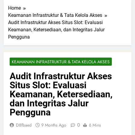
Home
Keamanan Infrastruktur & Tata Kelola Akses
Audit Infrastruktur Akses Situs Slot: Evaluasi
Keamanan, Ketersediaan, dan Integritas Jalur
Pengguna
KEAMANAN INFRASTRUKTUR & TATA KELOLA AKSES
Audit Infrastruktur Akses
Situs Slot: Evaluasi
Keamanan, Ketersediaan,
dan Integritas Jalur
Pengguna
0
D8fbaed
9 Months Ago
6 Mins