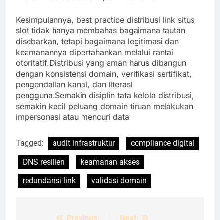
Kesimpulannya, best practice distribusi link situs
slot tidak hanya membahas bagaimana tautan
disebarkan, tetapi bagaimana legitimasi dan
keamanannya dipertahankan melalui rantai
otoritatif.Distribusi yang aman harus dibangun
dengan konsistensi domain, verifikasi sertifikat,
pengendalian kanal, dan literasi
pengguna.Semakin disiplin tata kelola distribusi,
semakin kecil peluang domain tiruan melakukan
impersonasi atau mencuri data
Tagged:
audit infrastruktur
compliance digital
DNS resilien
keamanan akses
redundansi link
validasi domain
Previous:
Next: