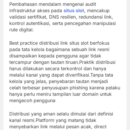
Pembahasan mendalam mengenai audit
infrastruktur akses pada
situs slot
, mencakup
validasi sertifikat, DNS resilien, redundansi link,
kontrol autentikasi, serta pencegahan manipulasi
rute digital.
Best practice distribusi link situs slot berfokus
pada tata kelola bagaimana sebuah link resmi
disampaikan kepada pengguna agar tidak
tercampur dengan tautan tiruan.Praktik distribusi
harus dilakukan secara terkontrol dan hanya
melalui kanal yang dapat diverifikasi.Tanpa tata
kelola yang jelas, penyebaran tautan menjadi
celah terbesar penyusupan phishing karena pelaku
hanya perlu meniru tampilan luar domain untuk
mengecoh pengguna
Distribusi yang aman selalu dimulai dari definisi
kanal resmi.Platform yang matang tidak
menyebarkan link melalui pesan acak, direct