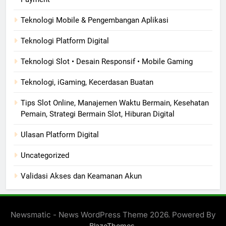
Teknologi Mobile & Pengembangan Aplikasi
Teknologi Platform Digital
Teknologi Slot • Desain Responsif • Mobile Gaming
Teknologi, iGaming, Kecerdasan Buatan
Tips Slot Online, Manajemen Waktu Bermain, Kesehatan
Pemain, Strategi Bermain Slot, Hiburan Digital
Ulasan Platform Digital
Uncategorized
Validasi Akses dan Keamanan Akun
Newsmatic - News WordPress Theme 2026. Powered By
.
BlazeThemes