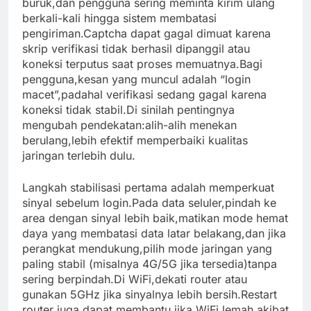
buruk,dan pengguna sering meminta kirim ulang
berkali-kali hingga sistem membatasi
pengiriman.Captcha dapat gagal dimuat karena
skrip verifikasi tidak berhasil dipanggil atau
koneksi terputus saat proses memuatnya.Bagi
pengguna,kesan yang muncul adalah “login
macet”,padahal verifikasi sedang gagal karena
koneksi tidak stabil.Di sinilah pentingnya
mengubah pendekatan:alih-alih menekan
berulang,lebih efektif memperbaiki kualitas
jaringan terlebih dulu.
Langkah stabilisasi pertama adalah memperkuat
sinyal sebelum login.Pada data seluler,pindah ke
area dengan sinyal lebih baik,matikan mode hemat
daya yang membatasi data latar belakang,dan jika
perangkat mendukung,pilih mode jaringan yang
paling stabil (misalnya 4G/5G jika tersedia)tanpa
sering berpindah.Di WiFi,dekati router atau
gunakan 5GHz jika sinyalnya lebih bersih.Restart
router juga dapat membantu jika WiFi lemah akibat