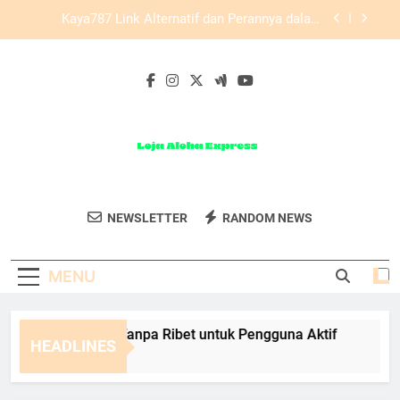
Menjaga Kelancaran Akses
Skip
Edwinslot Alternatif dengan Tampilan Ringkas
to
untuk Pengguna Baru yang Ingin Akses Lebih
content
Mudah
Cara Membuat Akun Pokemon787 dengan
Prosedur Sederhana untuk Pengguna Baru
Lebah4D Login Tanpa Ribet untuk Pengguna Aktif
Kaya787 Link Alternatif dan Perannya dalam
Menjaga Kelancaran Akses
Edwinslot Alternatif dengan Tampilan Ringkas
Loja Aloha
untuk Pengguna Baru yang Ingin Akses Lebih
Dapatkan Pakaian Dan Aksesori Berkualitas
Mudah
NEWSLETTER
RANDOM NEWS
Cara Membuat Akun Pokemon787 dengan
Express
Di Loja Aloha Express.
Prosedur Sederhana untuk Pengguna Baru
MENU
Lebah4D Login Tanpa Ribet untuk Pengguna Aktif
Kaya7
HEADLINES
2 Months Ago
2 Month