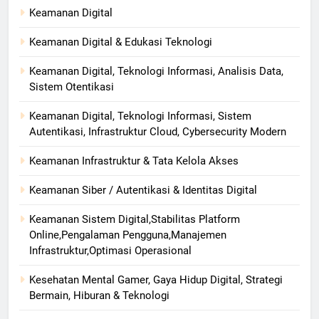
Keamanan Digital
Keamanan Digital & Edukasi Teknologi
Keamanan Digital, Teknologi Informasi, Analisis Data,
Sistem Otentikasi
Keamanan Digital, Teknologi Informasi, Sistem
Autentikasi, Infrastruktur Cloud, Cybersecurity Modern
Keamanan Infrastruktur & Tata Kelola Akses
Keamanan Siber / Autentikasi & Identitas Digital
Keamanan Sistem Digital,Stabilitas Platform
Online,Pengalaman Pengguna,Manajemen
Infrastruktur,Optimasi Operasional
Kesehatan Mental Gamer, Gaya Hidup Digital, Strategi
Bermain, Hiburan & Teknologi