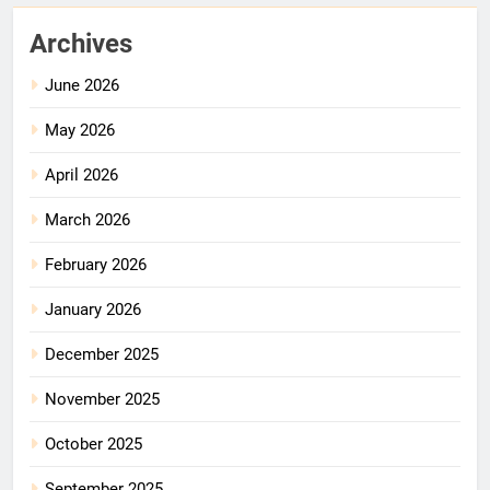
Archives
June 2026
May 2026
April 2026
March 2026
February 2026
January 2026
December 2025
November 2025
October 2025
September 2025