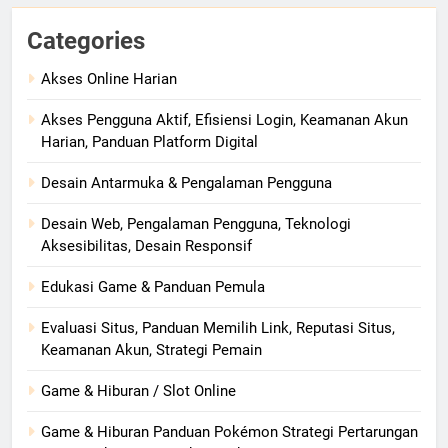
Categories
Akses Online Harian
Akses Pengguna Aktif, Efisiensi Login, Keamanan Akun
Harian, Panduan Platform Digital
Desain Antarmuka & Pengalaman Pengguna
Desain Web, Pengalaman Pengguna, Teknologi
Aksesibilitas, Desain Responsif
Edukasi Game & Panduan Pemula
Evaluasi Situs, Panduan Memilih Link, Reputasi Situs,
Keamanan Akun, Strategi Pemain
Game & Hiburan / Slot Online
Game & Hiburan Panduan Pokémon Strategi Pertarungan