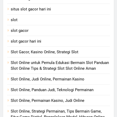
situs slot gacor hari ini
slot
slot gacor
slot gacor hari ini
Slot Gacor, Kasino Online, Strategi Slot
Slot Online untuk Pemula Edukasi Bermain Slot Panduan
Slot Online Tips & Strategi Slot Slot Online Aman
Slot Online, Judi Online, Permainan Kasino
Slot Online, Panduan Judi, Teknologi Permainan
Slot Online, Permainan Kasino, Judi Online
Slot Online, Strategi Permainan, Tips Bermain Game,