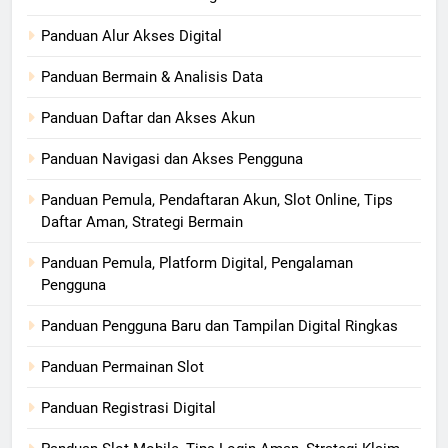
Panduan Alur Akses Digital
Panduan Bermain & Analisis Data
Panduan Daftar dan Akses Akun
Panduan Navigasi dan Akses Pengguna
Panduan Pemula, Pendaftaran Akun, Slot Online, Tips
Daftar Aman, Strategi Bermain
Panduan Pemula, Platform Digital, Pengalaman
Pengguna
Panduan Pengguna Baru dan Tampilan Digital Ringkas
Panduan Permainan Slot
Panduan Registrasi Digital