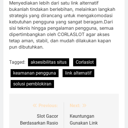
Menyediakan lebih dari satu link alternatif
bukanlah tindakan berlebihan, melainkan langkah
strategis yang dirancang untuk mengakomodasi
kebutuhan pengguna yang sangat beragam.Dari
sisi teknis hingga pengalaman pengguna, semua
dipertimbangkan oleh CORLASLOT agar akses
tetap aman, stabil, dan mudah dilakukan kapan
pun dibutuhkan.
Tagged:
aksesibilitas situs
Corlaslot
keamanan pengguna
link alternatif
solusi pemblokiran
Previous:
Next:
Post
navigation
Slot Gacor
Keuntungan
Berdasarkan Rasio
Gunakan Link