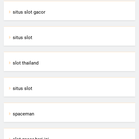
situs slot gacor
situs slot
slot thailand
situs slot
spaceman