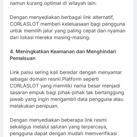
namun kurang optimal di wilayah lain.
Dengan menyediakan berbagai link alternatif,
CORLASLOT memberi keleluasaan bagi pengguna
untuk memilih jalur yang paling cepat dan nyaman
dari lokasi mereka masing-masing.
4. Meningkatkan Keamanan dan Menghindari
Pemalsuan
Link palsu sering kali beredar dengan menyamar
sebagai domain resmi.Platform seperti
CORLASLOT yang memiliki nama besar menjadi
sasaran empuk bagi pihak-pihak tak bertanggung
jawab yang ingin mengambil data pengguna atau
melakukan penipuan.
Dengan menyediakan beberapa link resmi
sekaligus melalui saluran yang terpercaya,
pengguna dapat dengan mudah memverifikasi