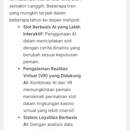
semakin canggih. Beberapa tren
yang mungkin terjadi dalam
beberapa tahun ke depan meliputi:
Slot Berbasis AI yang Lebih
Interaktif:
Penggunaan AI
dalam menciptakan slot
dengan cerita dinamis yang
berubah sesuai keputusan
pemain.
Pengalaman Realitas
Virtual (VR) yang Didukung
AI:
Kombinasi AI dan VR
memungkinkan pemain
menikmati permainan slot
dalam lingkungan kasino
virtual yang lebih imersif.
Sistem Loyalitas Berbasis
AI:
Dengan analisis data