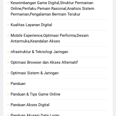
Keseimbangan Game Digital,Struktur Permainan
Online,Perilaku Pemain Rasional,Analisis Sistem
Permainan,Pengalaman Bermain Terukur
Kualitas Layanan Digital
Mobile Experience,Optimasi Performa,Desain
Antarmuka,Keandalan Akses
nfrastruktur & Teknologi Jaringan
Optimasi Browser dan Akses Alternatif
Optimasi Sistem & Jaringan
Panduan
Panduan & Tips Game Online
Panduan Akses Digital
Panduan Akurasi Data Login