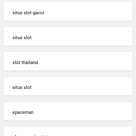
situs slot gacor
situs slot
slot thailand
situs slot
spaceman