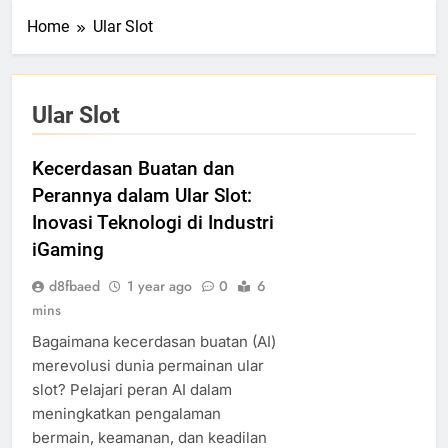
Home
Ular Slot
Ular Slot
Kecerdasan Buatan dan
Perannya dalam Ular Slot:
Inovasi Teknologi di Industri
iGaming
d8fbaed
1 year ago
0
6
mins
Bagaimana kecerdasan buatan (AI)
merevolusi dunia permainan ular
slot? Pelajari peran AI dalam
meningkatkan pengalaman
bermain, keamanan, dan keadilan