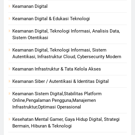
Keamanan Digital
Keamanan Digital & Edukasi Teknologi
Keamanan Digital, Teknologi Informasi, Analisis Data,
Sistem Otentikasi
Keamanan Digital, Teknologi Informasi, Sistem
Autentikasi, Infrastruktur Cloud, Cybersecurity Modern
Keamanan Infrastruktur & Tata Kelola Akses
Keamanan Siber / Autentikasi & Identitas Digital
Keamanan Sistem Digital,Stabilitas Platform
Online,Pengalaman Pengguna,Manajemen
Infrastruktur,Optimasi Operasional
Kesehatan Mental Gamer, Gaya Hidup Digital, Strategi
Bermain, Hiburan & Teknologi