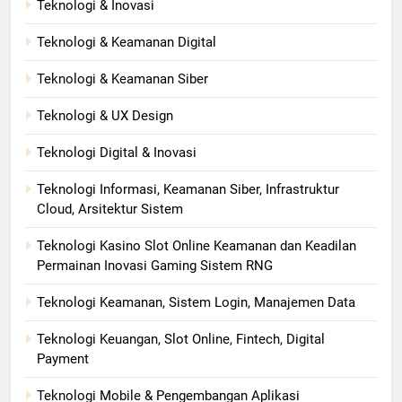
Teknologi & Inovasi
Teknologi & Keamanan Digital
Teknologi & Keamanan Siber
Teknologi & UX Design
Teknologi Digital & Inovasi
Teknologi Informasi, Keamanan Siber, Infrastruktur
Cloud, Arsitektur Sistem
Teknologi Kasino Slot Online Keamanan dan Keadilan
Permainan Inovasi Gaming Sistem RNG
Teknologi Keamanan, Sistem Login, Manajemen Data
Teknologi Keuangan, Slot Online, Fintech, Digital
Payment
Teknologi Mobile & Pengembangan Aplikasi