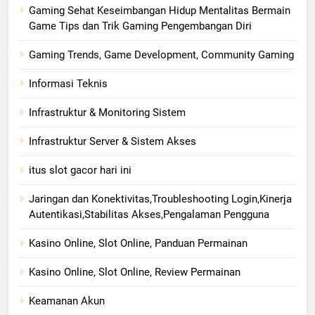
Gaming Sehat Keseimbangan Hidup Mentalitas Bermain
Game Tips dan Trik Gaming Pengembangan Diri
Gaming Trends, Game Development, Community Gaming
Informasi Teknis
Infrastruktur & Monitoring Sistem
Infrastruktur Server & Sistem Akses
itus slot gacor hari ini
Jaringan dan Konektivitas,Troubleshooting Login,Kinerja
Autentikasi,Stabilitas Akses,Pengalaman Pengguna
Kasino Online, Slot Online, Panduan Permainan
Kasino Online, Slot Online, Review Permainan
Keamanan Akun