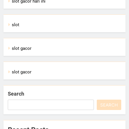
slot gacor hari ini
slot
slot gacor
slot gacor
Search
SEARCH