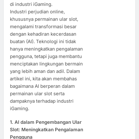
di industri iGaming.
Industri perjudian online,
khususnya permainan ular slot,
mengalami transformasi besar
dengan kehadiran kecerdasan
buatan (AI). Teknologi ini tidak
hanya meningkatkan pengalaman
pengguna, tetapi juga membantu
menciptakan lingkungan bermain
yang lebih aman dan adil. Dalam
artikel ini, kita akan membahas
bagaimana AI berperan dalam
permainan ular slot serta
dampaknya terhadap industri
iGaming.
1. AI dalam Pengembangan Ular
Slot: Meningkatkan Pengalaman
Pengguna