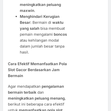
meningkatkan peluang
maxwin
.
Menghindari Kerugian
Besar:
Bermain di
waktu
yang salah
bisa membuat
pemain mengalami
boncos
atau kehilangan modal
dalam jumlah besar tanpa
hasil.
Cara Efektif Memanfaatkan Pola
Slot Gacor Berdasarkan Jam
Bermain
Agar mendapatkan
pengalaman
bermain terbaik
dan
meningkatkan peluang menang
,
berikut ini beberapa cara efektif
untuk
memanfaatkan pola slot