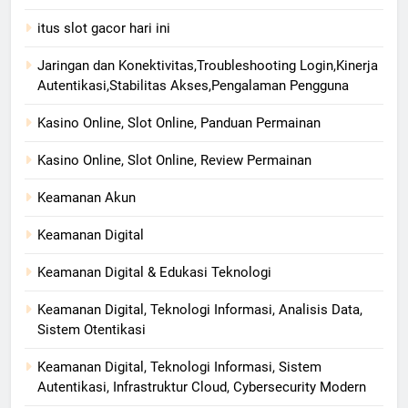
itus slot gacor hari ini
Jaringan dan Konektivitas,Troubleshooting Login,Kinerja
Autentikasi,Stabilitas Akses,Pengalaman Pengguna
Kasino Online, Slot Online, Panduan Permainan
Kasino Online, Slot Online, Review Permainan
Keamanan Akun
Keamanan Digital
Keamanan Digital & Edukasi Teknologi
Keamanan Digital, Teknologi Informasi, Analisis Data,
Sistem Otentikasi
Keamanan Digital, Teknologi Informasi, Sistem
Autentikasi, Infrastruktur Cloud, Cybersecurity Modern