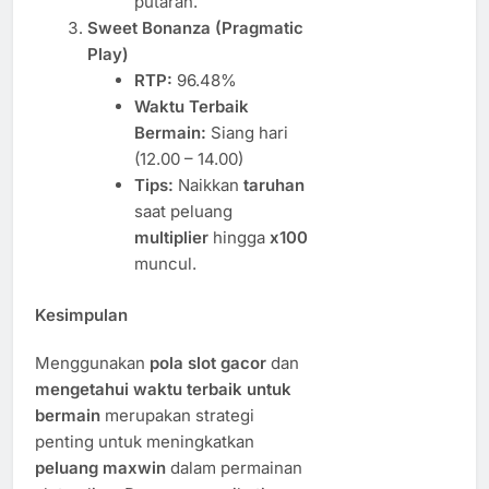
putaran.
Sweet Bonanza (Pragmatic
Play)
RTP:
96.48%
Waktu Terbaik
Bermain:
Siang hari
(12.00 – 14.00)
Tips:
Naikkan
taruhan
saat peluang
multiplier
hingga
x100
muncul.
Kesimpulan
Menggunakan
pola slot gacor
dan
mengetahui waktu terbaik untuk
bermain
merupakan strategi
penting untuk meningkatkan
peluang maxwin
dalam permainan