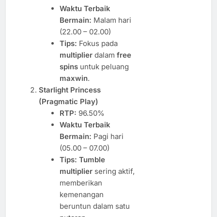
Waktu Terbaik
Bermain:
Malam hari
(22.00 – 02.00)
Tips:
Fokus pada
multiplier
dalam
free
spins
untuk peluang
maxwin
.
Starlight Princess
(Pragmatic Play)
RTP:
96.50%
Waktu Terbaik
Bermain:
Pagi hari
(05.00 – 07.00)
Tips:
Tumble
multiplier
sering aktif,
memberikan
kemenangan
beruntun dalam satu