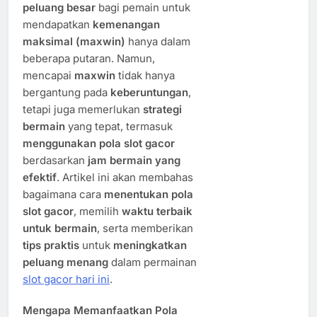
peluang besar
bagi pemain untuk
mendapatkan
kemenangan
maksimal (maxwin)
hanya dalam
beberapa putaran. Namun,
mencapai
maxwin
tidak hanya
bergantung pada
keberuntungan
,
tetapi juga memerlukan
strategi
bermain
yang tepat, termasuk
menggunakan pola slot gacor
berdasarkan
jam bermain yang
efektif
. Artikel ini akan membahas
bagaimana cara
menentukan pola
slot gacor
, memilih
waktu terbaik
untuk bermain
, serta memberikan
tips praktis
untuk
meningkatkan
peluang menang
dalam permainan
slot gacor hari ini
.
Mengapa Memanfaatkan Pola