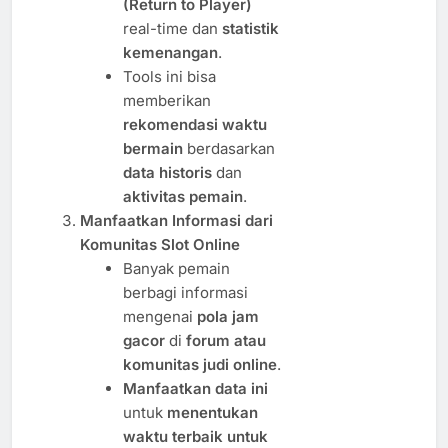
(Return to Player)
real-time dan
statistik
kemenangan
.
Tools ini bisa
memberikan
rekomendasi waktu
bermain
berdasarkan
data historis
dan
aktivitas pemain
.
Manfaatkan Informasi dari
Komunitas Slot Online
Banyak pemain
berbagi informasi
mengenai
pola jam
gacor
di
forum atau
komunitas judi online
.
Manfaatkan data ini
untuk
menentukan
waktu terbaik untuk