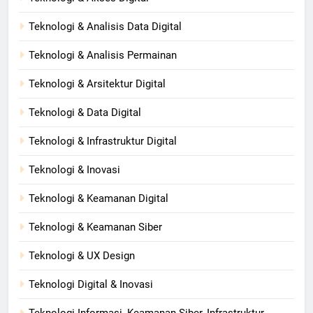
Teknologi & Analisis Data Digital
Teknologi & Analisis Permainan
Teknologi & Arsitektur Digital
Teknologi & Data Digital
Teknologi & Infrastruktur Digital
Teknologi & Inovasi
Teknologi & Keamanan Digital
Teknologi & Keamanan Siber
Teknologi & UX Design
Teknologi Digital & Inovasi
Teknologi Informasi, Keamanan Siber, Infrastruktur