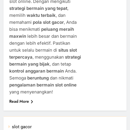
slot online. Dengan mengikuti
strategi bermain yang tepat
,
memilih
waktu terbaik
, dan
memahami
pola slot gacor
, Anda
bisa menikmati
peluang meraih
maxwin
lebih besar dan bermain
dengan lebih efektif. Pastikan
untuk selalu bermain di
situs slot
terpercaya
, menggunakan
strategi
bermain yang bijak
, dan tetap
kontrol anggaran bermain
Anda.
Semoga
beruntung
dan nikmati
pengalaman bermain slot online
yang menyenangkan!
Read More
slot gacor