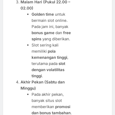
Malam Hari (Pukul 22.00 –
02.00)
Golden time
untuk
bermain slot online.
Pada jam ini, banyak
bonus game
dan
free
spins
yang diberikan.
Slot sering kali
memiliki
pola
kemenangan tinggi
,
terutama pada
slot
dengan volatilitas
tinggi
.
Akhir Pekan (Sabtu dan
Minggu)
Pada akhir pekan,
banyak situs slot
memberikan
promosi
dan bonus tambahan
.