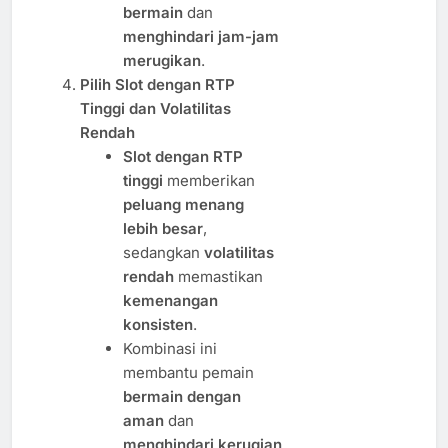
bermain
dan
menghindari jam-jam
merugikan
.
Pilih Slot dengan RTP
Tinggi dan Volatilitas
Rendah
Slot dengan RTP
tinggi
memberikan
peluang menang
lebih besar
,
sedangkan
volatilitas
rendah
memastikan
kemenangan
konsisten
.
Kombinasi ini
membantu pemain
bermain dengan
aman
dan
menghindari kerugian