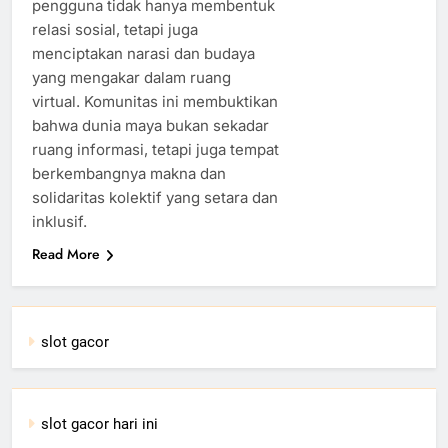
pengguna tidak hanya membentuk
relasi sosial, tetapi juga
menciptakan narasi dan budaya
yang mengakar dalam ruang
virtual. Komunitas ini membuktikan
bahwa dunia maya bukan sekadar
ruang informasi, tetapi juga tempat
berkembangnya makna dan
solidaritas kolektif yang setara dan
inklusif.
Read More
slot gacor
slot gacor hari ini