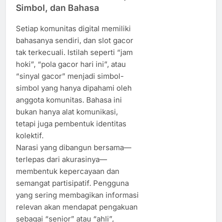
Simbol, dan Bahasa
Setiap komunitas digital memiliki
bahasanya sendiri, dan slot gacor
tak terkecuali. Istilah seperti “jam
hoki”, “pola gacor hari ini”, atau
“sinyal gacor” menjadi simbol-
simbol yang hanya dipahami oleh
anggota komunitas. Bahasa ini
bukan hanya alat komunikasi,
tetapi juga pembentuk identitas
kolektif.
Narasi yang dibangun bersama—
terlepas dari akurasinya—
membentuk kepercayaan dan
semangat partisipatif. Pengguna
yang sering membagikan informasi
relevan akan mendapat pengakuan
sebagai “senior” atau “ahli”,