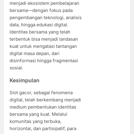
menjadi ekosistem pembelajaran
bersama—dengan fokus pada
pengembangan teknologi, analisis
data, hingga edukasi digital.
Identitas bersama yang telah
terbentuk bisa menjadi landasan
kuat untuk mengatasi tantangan
digital masa depan, dari
disinformasi hingga fragmentasi
sosial.
Kesimpulan
Slot gacor, sebagai fenomena
digital, telah berkembang menjadi
medium pembentukan identitas
bersama yang kuat. Melalui
komunitas yang terbuka,
horizontal, dan partisipatif, para