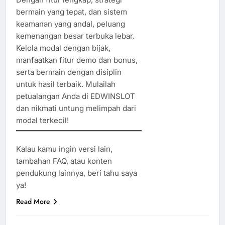
bermain yang tepat, dan sistem
keamanan yang andal, peluang
kemenangan besar terbuka lebar.
Kelola modal dengan bijak,
manfaatkan fitur demo dan bonus,
serta bermain dengan disiplin
untuk hasil terbaik. Mulailah
petualangan Anda di EDWINSLOT
dan nikmati untung melimpah dari
modal terkecil!
Kalau kamu ingin versi lain,
tambahan FAQ, atau konten
pendukung lainnya, beri tahu saya
ya!
Read More