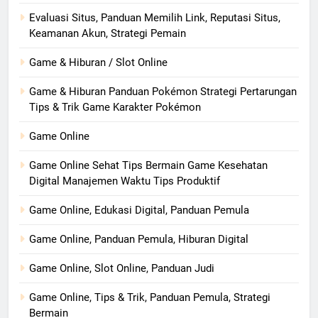
Evaluasi Situs, Panduan Memilih Link, Reputasi Situs,
Keamanan Akun, Strategi Pemain
Game & Hiburan / Slot Online
Game & Hiburan Panduan Pokémon Strategi Pertarungan
Tips & Trik Game Karakter Pokémon
Game Online
Game Online Sehat Tips Bermain Game Kesehatan
Digital Manajemen Waktu Tips Produktif
Game Online, Edukasi Digital, Panduan Pemula
Game Online, Panduan Pemula, Hiburan Digital
Game Online, Slot Online, Panduan Judi
Game Online, Tips & Trik, Panduan Pemula, Strategi
Bermain