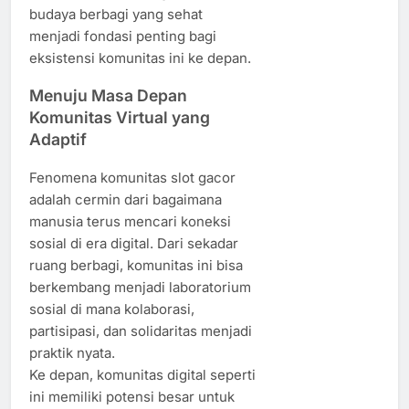
budaya berbagi yang sehat
menjadi fondasi penting bagi
eksistensi komunitas ini ke depan.
Menuju Masa Depan
Komunitas Virtual yang
Adaptif
Fenomena komunitas slot gacor
adalah cermin dari bagaimana
manusia terus mencari koneksi
sosial di era digital. Dari sekadar
ruang berbagi, komunitas ini bisa
berkembang menjadi laboratorium
sosial di mana kolaborasi,
partisipasi, dan solidaritas menjadi
praktik nyata.
Ke depan, komunitas digital seperti
ini memiliki potensi besar untuk