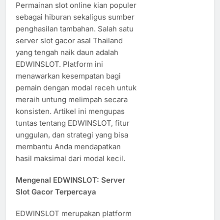
Permainan slot online kian populer
sebagai hiburan sekaligus sumber
penghasilan tambahan. Salah satu
server slot gacor asal Thailand
yang tengah naik daun adalah
EDWINSLOT. Platform ini
menawarkan kesempatan bagi
pemain dengan modal receh untuk
meraih untung melimpah secara
konsisten. Artikel ini mengupas
tuntas tentang EDWINSLOT, fitur
unggulan, dan strategi yang bisa
membantu Anda mendapatkan
hasil maksimal dari modal kecil.
Mengenal EDWINSLOT: Server
Slot Gacor Terpercaya
EDWINSLOT merupakan platform