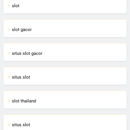
slot
slot gacor
situs slot gacor
situs slot
slot thailand
situs slot