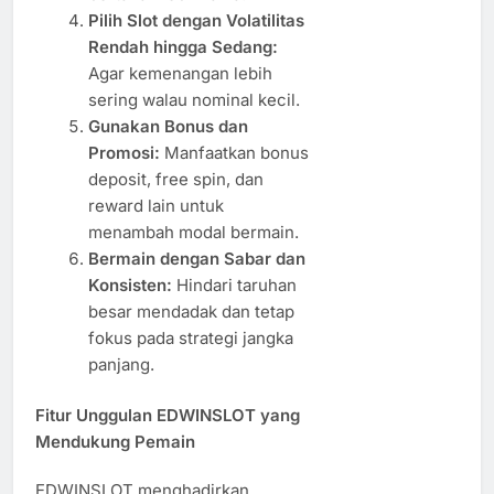
Pilih Slot dengan Volatilitas
Rendah hingga Sedang:
Agar kemenangan lebih
sering walau nominal kecil.
Gunakan Bonus dan
Promosi:
Manfaatkan bonus
deposit, free spin, dan
reward lain untuk
menambah modal bermain.
Bermain dengan Sabar dan
Konsisten:
Hindari taruhan
besar mendadak dan tetap
fokus pada strategi jangka
panjang.
Fitur Unggulan EDWINSLOT yang
Mendukung Pemain
EDWINSLOT menghadirkan