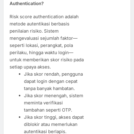
Authentication?
Risk score authentication adalah
metode autentikasi berbasis
penilaian risiko. Sistem
mengevaluasi sejumlah faktor—
seperti lokasi, perangkat, pola
perilaku, hingga waktu login—
untuk memberikan skor risiko pada
setiap upaya akses.
Jika skor rendah, pengguna
dapat login dengan cepat
tanpa banyak hambatan.
Jika skor menengah, sistem
meminta verifikasi
tambahan seperti OTP.
Jika skor tinggi, akses dapat
diblokir atau memerlukan
autentikasi berlapis.