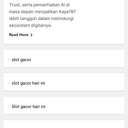
Trust, serta pemanfaatan AI di
masa depan menjadikan Kaya787
lebih tangguh dalam melindungi
ekosistem digitalnya.
Read More
slot gacor
slot gacor hari ini
Slot gacor hari ini