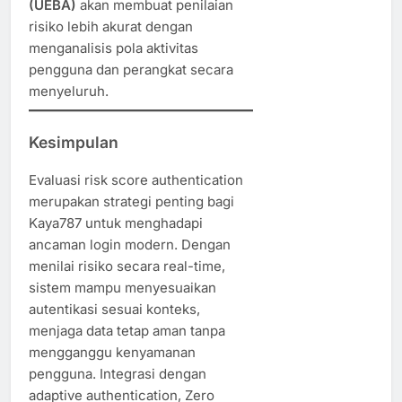
(UEBA)
akan membuat penilaian
risiko lebih akurat dengan
menganalisis pola aktivitas
pengguna dan perangkat secara
menyeluruh.
Kesimpulan
Evaluasi risk score authentication
merupakan strategi penting bagi
Kaya787 untuk menghadapi
ancaman login modern. Dengan
menilai risiko secara real-time,
sistem mampu menyesuaikan
autentikasi sesuai konteks,
menjaga data tetap aman tanpa
mengganggu kenyamanan
pengguna. Integrasi dengan
adaptive authentication, Zero