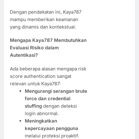
Dengan pendekatan ini, Kaya787
mampu memberikan keamanan
yang dinamis dan kontekstual.
Mengapa Kaya787 Membutuhkan
Evaluasi Risiko dalam
Autentikasi?
Ada beberapa alasan mengapa risk
score authentication sangat
relevan untuk Kaya787:
Mengurangi serangan brute
force dan credential
stuffing
dengan deteksi
login abnormal.
Meningkatkan
kepercayaan pengguna
melalui proteksi proaktif.