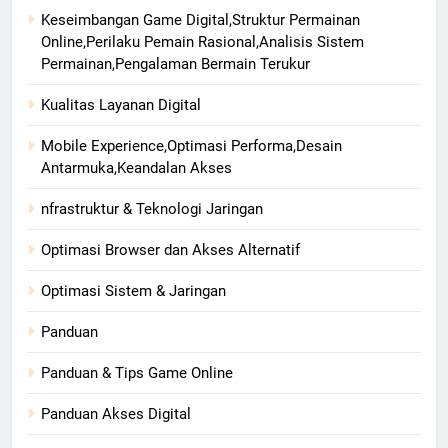
Keseimbangan Game Digital,Struktur Permainan
Online,Perilaku Pemain Rasional,Analisis Sistem
Permainan,Pengalaman Bermain Terukur
Kualitas Layanan Digital
Mobile Experience,Optimasi Performa,Desain
Antarmuka,Keandalan Akses
nfrastruktur & Teknologi Jaringan
Optimasi Browser dan Akses Alternatif
Optimasi Sistem & Jaringan
Panduan
Panduan & Tips Game Online
Panduan Akses Digital