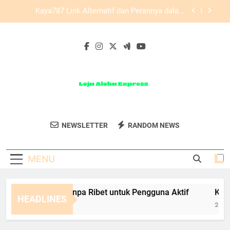
Skip
Edwinslot Alternatif dengan Tampilan Ringkas
to
untuk Pengguna Baru yang Ingin Akses Lebih
Mudah
content
Cara Membuat Akun Pokemon787 dengan
Prosedur Sederhana untuk Pengguna Baru
Lebah4D Login Tanpa Ribet untuk Pengguna Aktif
Kaya787 Link Alternatif dan Perannya dalam
Menjaga Kelancaran Akses
Edwinslot Alternatif dengan Tampilan Ringkas
untuk Pengguna Baru yang Ingin Akses Lebih
Loja Aloha
Mudah
Dapatkan Pakaian Dan Aksesori Berkualitas
Cara Membuat Akun Pokemon787 dengan
NEWSLETTER
RANDOM NEWS
Express
Prosedur Sederhana untuk Pengguna Baru
Di Loja Aloha Express.
MENU
bah4D Login Tanpa Ribet untuk Pengguna Aktif
Kaya787
HEADLINES
Months Ago
2 Months 