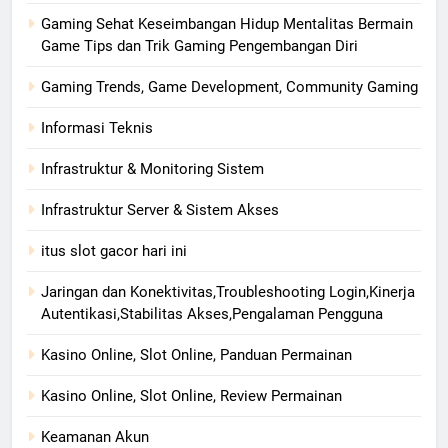
Gaming Sehat Keseimbangan Hidup Mentalitas Bermain
Game Tips dan Trik Gaming Pengembangan Diri
Gaming Trends, Game Development, Community Gaming
Informasi Teknis
Infrastruktur & Monitoring Sistem
Infrastruktur Server & Sistem Akses
itus slot gacor hari ini
Jaringan dan Konektivitas,Troubleshooting Login,Kinerja
Autentikasi,Stabilitas Akses,Pengalaman Pengguna
Kasino Online, Slot Online, Panduan Permainan
Kasino Online, Slot Online, Review Permainan
Keamanan Akun