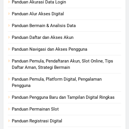
Panduan Akurasi Data Login
Panduan Alur Akses Digital
Panduan Bermain & Analisis Data
Panduan Daftar dan Akses Akun
Panduan Navigasi dan Akses Pengguna
Panduan Pemula, Pendaftaran Akun, Slot Online, Tips
Daftar Aman, Strategi Bermain
Panduan Pemula, Platform Digital, Pengalaman
Pengguna
Panduan Pengguna Baru dan Tampilan Digital Ringkas
Panduan Permainan Slot
Panduan Registrasi Digital