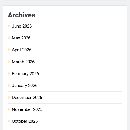
Archives
June 2026
May 2026
April 2026
March 2026
February 2026
January 2026
December 2025
November 2025
October 2025