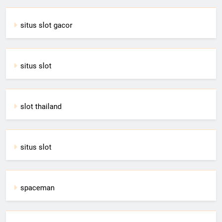
situs slot gacor
situs slot
slot thailand
situs slot
spaceman