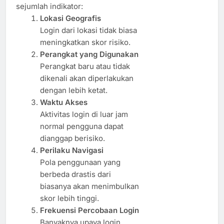
sejumlah indikator:
Lokasi Geografis
Login dari lokasi tidak biasa
meningkatkan skor risiko.
Perangkat yang Digunakan
Perangkat baru atau tidak
dikenali akan diperlakukan
dengan lebih ketat.
Waktu Akses
Aktivitas login di luar jam
normal pengguna dapat
dianggap berisiko.
Perilaku Navigasi
Pola penggunaan yang
berbeda drastis dari
biasanya akan menimbulkan
skor lebih tinggi.
Frekuensi Percobaan Login
Banyaknya upaya login