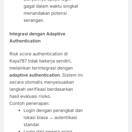
gagal dalam waktu singkat
menandakan potensi
serangan.
Integrasi dengan Adaptive
Authentication
Risk score authentication di
Kaya787 tidak bekerja sendiri,
melainkan terintegrasi dengan
adaptive authentication
. Sistem ini
secara otomatis menyesuaikan
langkah verifikasi berdasarkan
hasil evaluasi risiko.
Contoh penerapan:
Login dengan perangkat dan
lokasi biasa → autentikasi
standar.
Login dari negara asing →