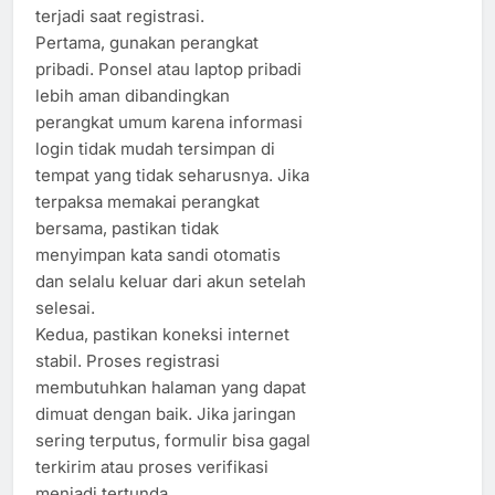
terjadi saat registrasi.
Pertama, gunakan perangkat
pribadi. Ponsel atau laptop pribadi
lebih aman dibandingkan
perangkat umum karena informasi
login tidak mudah tersimpan di
tempat yang tidak seharusnya. Jika
terpaksa memakai perangkat
bersama, pastikan tidak
menyimpan kata sandi otomatis
dan selalu keluar dari akun setelah
selesai.
Kedua, pastikan koneksi internet
stabil. Proses registrasi
membutuhkan halaman yang dapat
dimuat dengan baik. Jika jaringan
sering terputus, formulir bisa gagal
terkirim atau proses verifikasi
menjadi tertunda.