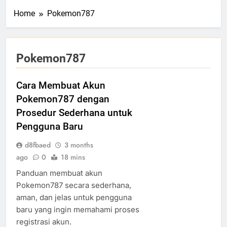
Home
Pokemon787
Pokemon787
Cara Membuat Akun
Pokemon787 dengan
Prosedur Sederhana untuk
Pengguna Baru
d8fbaed
3 months
ago
0
18 mins
Panduan membuat akun
Pokemon787 secara sederhana,
aman, dan jelas untuk pengguna
baru yang ingin memahami proses
registrasi akun.