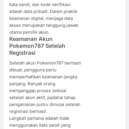
kata sandi, dan kode verifikasi
adalah data pribadi. Dalam praktik
keamanan digital, menjaga data
akses merupakan tanggung jawab
utama pemilik akun.
Keamanan Akun
Pokemon787 Setelah
Registrasi
Setelah akun Pokemon787 berhasil
dibuat, pengguna perlu
memperhatikan keamanan jangka
panjang. Banyak orang
menganggap proses selesai
setelah akun aktif, padahal tahap
pengamanan justru dimulai setelah
registrasi berhasil.
Langkah pertama adalah tidak
menggunakan kata sandi yang