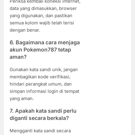
Periksa kembali koneksi internet,
data yang dimasukkan, browser
yang digunakan, dan pastikan
semua kolom wajib telah terisi
dengan benar.
6. Bagaimana cara menjaga
akun Pokemon787 tetap
aman?
Gunakan kata sandi unik, jangan
membagikan kode verifikasi,
hindari perangkat umum, dan
simpan informasi login di tempat
yang aman.
7. Apakah kata sandi perlu
diganti secara berkala?
Mengganti kata sandi secara