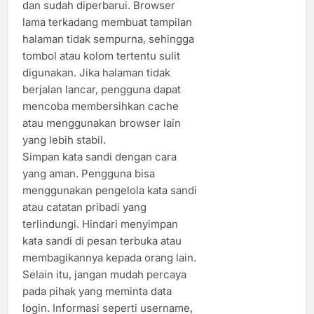
dan sudah diperbarui. Browser
lama terkadang membuat tampilan
halaman tidak sempurna, sehingga
tombol atau kolom tertentu sulit
digunakan. Jika halaman tidak
berjalan lancar, pengguna dapat
mencoba membersihkan cache
atau menggunakan browser lain
yang lebih stabil.
Simpan kata sandi dengan cara
yang aman. Pengguna bisa
menggunakan pengelola kata sandi
atau catatan pribadi yang
terlindungi. Hindari menyimpan
kata sandi di pesan terbuka atau
membagikannya kepada orang lain.
Selain itu, jangan mudah percaya
pada pihak yang meminta data
login. Informasi seperti username,