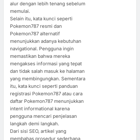
alur dengan lebih tenang sebelum
memulai.
Selain itu, kata kunci seperti
Pokemon787 resmi dan
Pokemon787 alternatif
menunjukkan adanya kebutuhan
navigational. Pengguna ingin
memastikan bahwa mereka
mengakses informasi yang tepat
dan tidak salah masuk ke halaman
yang membingungkan. Sementara
itu, kata kunci seperti panduan
registrasi Pokemon787 atau cara
daftar Pokemon787 menunjukkan
intent informational karena
pengguna mencari penjelasan
langkah demi langkah.
Dari sisi SEO, artikel yang
membahas prosedur sederhana