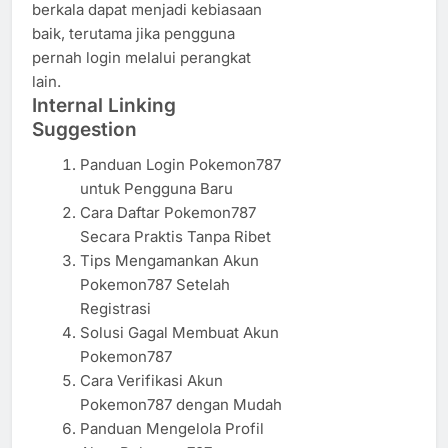
berkala dapat menjadi kebiasaan
baik, terutama jika pengguna
pernah login melalui perangkat
lain.
Internal Linking
Suggestion
Panduan Login Pokemon787
untuk Pengguna Baru
Cara Daftar Pokemon787
Secara Praktis Tanpa Ribet
Tips Mengamankan Akun
Pokemon787 Setelah
Registrasi
Solusi Gagal Membuat Akun
Pokemon787
Cara Verifikasi Akun
Pokemon787 dengan Mudah
Panduan Mengelola Profil