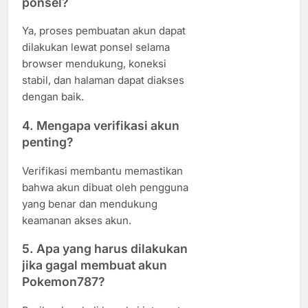
ponsel?
Ya, proses pembuatan akun dapat
dilakukan lewat ponsel selama
browser mendukung, koneksi
stabil, dan halaman dapat diakses
dengan baik.
4. Mengapa verifikasi akun
penting?
Verifikasi membantu memastikan
bahwa akun dibuat oleh pengguna
yang benar dan mendukung
keamanan akses akun.
5. Apa yang harus dilakukan
jika gagal membuat akun
Pokemon787?