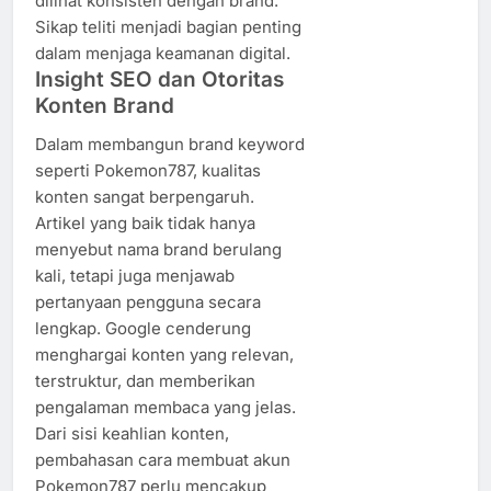
dilihat konsisten dengan brand.
Sikap teliti menjadi bagian penting
dalam menjaga keamanan digital.
Insight SEO dan Otoritas
Konten Brand
Dalam membangun brand keyword
seperti Pokemon787, kualitas
konten sangat berpengaruh.
Artikel yang baik tidak hanya
menyebut nama brand berulang
kali, tetapi juga menjawab
pertanyaan pengguna secara
lengkap. Google cenderung
menghargai konten yang relevan,
terstruktur, dan memberikan
pengalaman membaca yang jelas.
Dari sisi keahlian konten,
pembahasan cara membuat akun
Pokemon787 perlu mencakup