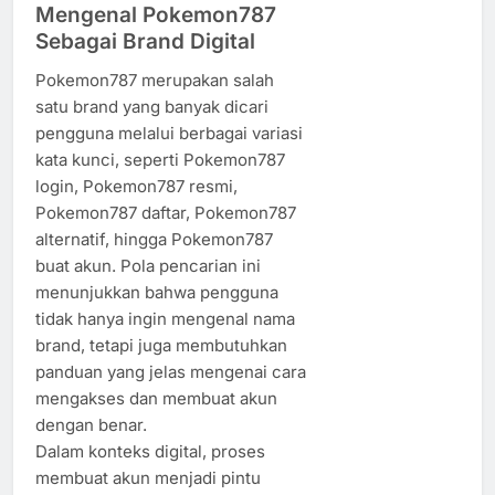
Mengenal Pokemon787
Sebagai Brand Digital
Pokemon787 merupakan salah
satu brand yang banyak dicari
pengguna melalui berbagai variasi
kata kunci, seperti Pokemon787
login, Pokemon787 resmi,
Pokemon787 daftar, Pokemon787
alternatif, hingga Pokemon787
buat akun. Pola pencarian ini
menunjukkan bahwa pengguna
tidak hanya ingin mengenal nama
brand, tetapi juga membutuhkan
panduan yang jelas mengenai cara
mengakses dan membuat akun
dengan benar.
Dalam konteks digital, proses
membuat akun menjadi pintu