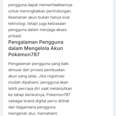
pengguna dapat memanfaatkannya
untuk meningkatkan perlindungan.
Keamanan akun bukan hanya soal
teknologi, tetapi juga kebiasaan
pengguna dalam menjaga akses
pribadi.
Pengalaman Pengguna
dalam Mengelola Akun
Pokemon787
Pengalaman pengguna yang baik
dimulai dari proses pembuatan
akun yang jelas. Jika registrasi
mudah dipahami, pengguna akan
lebih percaya diri saat melanjutkan
ke tahap berikutnya. Pokemon787
sebagai brand digital perlu dilihat
dari bagaimana pengguna
mengenali alur, memahami