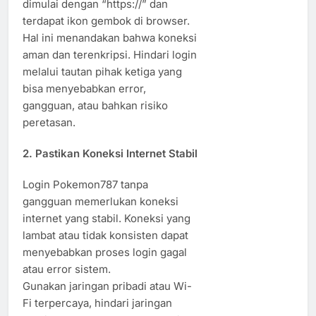
dimulai dengan “https://” dan
terdapat ikon gembok di browser.
Hal ini menandakan bahwa koneksi
aman dan terenkripsi. Hindari login
melalui tautan pihak ketiga yang
bisa menyebabkan error,
gangguan, atau bahkan risiko
peretasan.
2. Pastikan Koneksi Internet Stabil
Login Pokemon787 tanpa
gangguan memerlukan koneksi
internet yang stabil. Koneksi yang
lambat atau tidak konsisten dapat
menyebabkan proses login gagal
atau error sistem.
Gunakan jaringan pribadi atau Wi-
Fi terpercaya, hindari jaringan