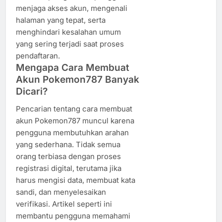
menjaga akses akun, mengenali
halaman yang tepat, serta
menghindari kesalahan umum
yang sering terjadi saat proses
pendaftaran.
Mengapa Cara Membuat
Akun Pokemon787 Banyak
Dicari?
Pencarian tentang cara membuat
akun Pokemon787 muncul karena
pengguna membutuhkan arahan
yang sederhana. Tidak semua
orang terbiasa dengan proses
registrasi digital, terutama jika
harus mengisi data, membuat kata
sandi, dan menyelesaikan
verifikasi. Artikel seperti ini
membantu pengguna memahami