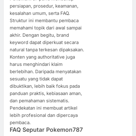
persiapan, prosedur, keamanan,
kesalahan umum, serta FAQ.
Struktur ini membantu pembaca
memahami topik dari awal sampai
akhir. Dengan begitu, brand
keyword dapat diperkuat secara
natural tanpa terkesan dipaksakan.
Konten yang authoritative juga
harus menghindari klaim
berlebihan. Daripada menyatakan
sesuatu yang tidak dapat
dibuktikan, lebih baik fokus pada
panduan praktis, kebiasaan aman,
dan pemahaman sistematis.
Pendekatan ini membuat artikel
lebih profesional dan dipercaya
pembaca.
FAQ Seputar Pokemon787