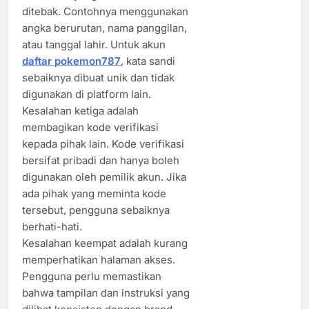
ditebak. Contohnya menggunakan
angka berurutan, nama panggilan,
atau tanggal lahir. Untuk akun
daftar pokemon787
, kata sandi
sebaiknya dibuat unik dan tidak
digunakan di platform lain.
Kesalahan ketiga adalah
membagikan kode verifikasi
kepada pihak lain. Kode verifikasi
bersifat pribadi dan hanya boleh
digunakan oleh pemilik akun. Jika
ada pihak yang meminta kode
tersebut, pengguna sebaiknya
berhati-hati.
Kesalahan keempat adalah kurang
memperhatikan halaman akses.
Pengguna perlu memastikan
bahwa tampilan dan instruksi yang