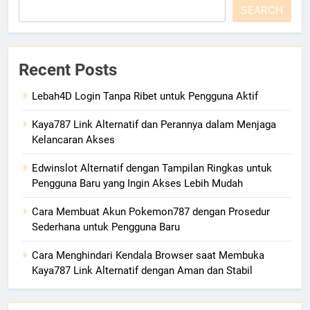
SEARCH
Recent Posts
Lebah4D Login Tanpa Ribet untuk Pengguna Aktif
Kaya787 Link Alternatif dan Perannya dalam Menjaga
Kelancaran Akses
Edwinslot Alternatif dengan Tampilan Ringkas untuk
Pengguna Baru yang Ingin Akses Lebih Mudah
Cara Membuat Akun Pokemon787 dengan Prosedur
Sederhana untuk Pengguna Baru
Cara Menghindari Kendala Browser saat Membuka
Kaya787 Link Alternatif dengan Aman dan Stabil