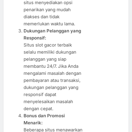
situs menyediakan opsi
penarikan yang mudah
diakses dan tidak
memerlukan waktu lama.
Dukungan Pelanggan yang
Responsif:
Situs slot gacor terbaik
selalu memiliki dukungan
pelanggan yang siap
membantu 24/7. Jika Anda
mengalami masalah dengan
pembayaran atau transaksi,
dukungan pelanggan yang
responsif dapat
menyelesaikan masalah
dengan cepat.
Bonus dan Promosi
Menarik:
Beberapa situs menawarkan