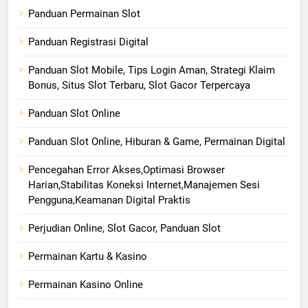
Panduan Permainan Slot
Panduan Registrasi Digital
Panduan Slot Mobile, Tips Login Aman, Strategi Klaim
Bonus, Situs Slot Terbaru, Slot Gacor Terpercaya
Panduan Slot Online
Panduan Slot Online, Hiburan & Game, Permainan Digital
Pencegahan Error Akses,Optimasi Browser
Harian,Stabilitas Koneksi Internet,Manajemen Sesi
Pengguna,Keamanan Digital Praktis
Perjudian Online, Slot Gacor, Panduan Slot
Permainan Kartu & Kasino
Permainan Kasino Online