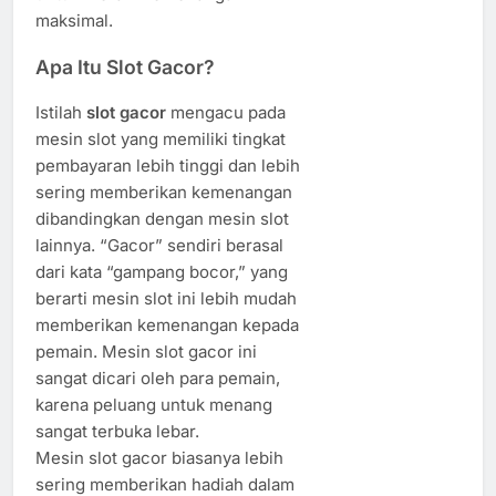
maksimal.
Apa Itu Slot Gacor?
Istilah
slot gacor
mengacu pada
mesin slot yang memiliki tingkat
pembayaran lebih tinggi dan lebih
sering memberikan kemenangan
dibandingkan dengan mesin slot
lainnya. “Gacor” sendiri berasal
dari kata “gampang bocor,” yang
berarti mesin slot ini lebih mudah
memberikan kemenangan kepada
pemain. Mesin slot gacor ini
sangat dicari oleh para pemain,
karena peluang untuk menang
sangat terbuka lebar.
Mesin slot gacor biasanya lebih
sering memberikan hadiah dalam