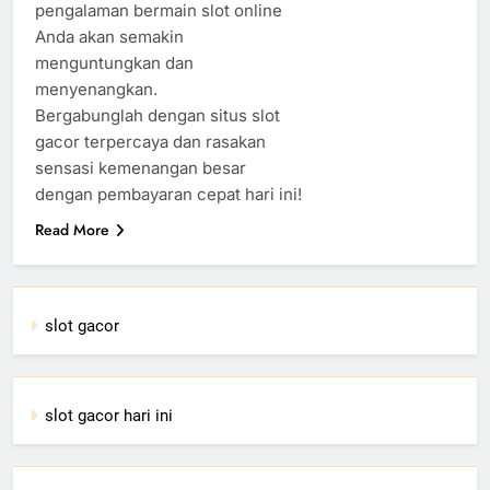
pengalaman bermain slot online
Anda akan semakin
menguntungkan dan
menyenangkan.
Bergabunglah dengan situs slot
gacor terpercaya dan rasakan
sensasi kemenangan besar
dengan pembayaran cepat hari ini!
Read More
slot gacor
slot gacor hari ini