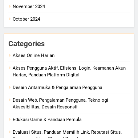
November 2024
October 2024
Categories
Akses Online Harian
Akses Pengguna Aktif, Efisiensi Login, Keamanan Akun
Harian, Panduan Platform Digital
Desain Antarmuka & Pengalaman Pengguna
Desain Web, Pengalaman Pengguna, Teknologi
Aksesibilitas, Desain Responsif
Edukasi Game & Panduan Pemula
Evaluasi Situs, Panduan Memilih Link, Reputasi Situs,