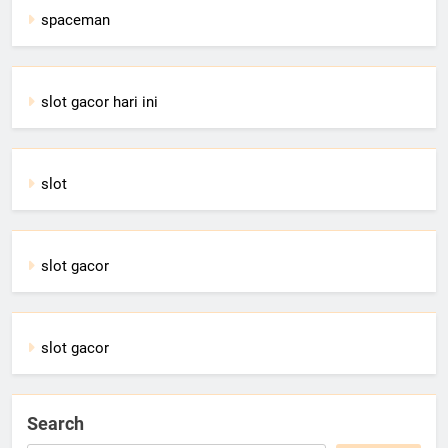
spaceman
slot gacor hari ini
slot
slot gacor
slot gacor
Search