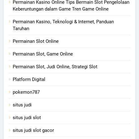
Permainan Kasino Online Tips Bermain Slot Pengelolaan
Keberuntungan dalam Game Tren Game Online
Permainan Kasino, Teknologi & Internet, Panduan
Taruhan
Permainan Slot Online
Permainan Slot, Game Online
Permainan Slot, Judi Online, Strategi Slot
Platform Digital
pokemon787
situs judi
situs judi slot
situs judi slot gacor