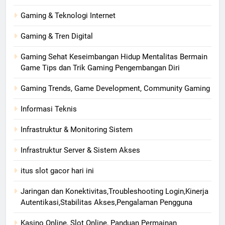
Gaming & Teknologi Internet
Gaming & Tren Digital
Gaming Sehat Keseimbangan Hidup Mentalitas Bermain
Game Tips dan Trik Gaming Pengembangan Diri
Gaming Trends, Game Development, Community Gaming
Informasi Teknis
Infrastruktur & Monitoring Sistem
Infrastruktur Server & Sistem Akses
itus slot gacor hari ini
Jaringan dan Konektivitas,Troubleshooting Login,Kinerja
Autentikasi,Stabilitas Akses,Pengalaman Pengguna
Kasino Online, Slot Online, Panduan Permainan