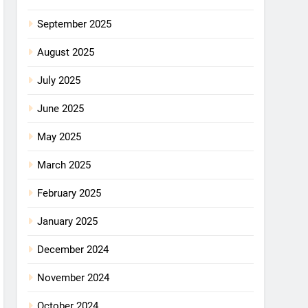
September 2025
August 2025
July 2025
June 2025
May 2025
March 2025
February 2025
January 2025
December 2024
November 2024
October 2024