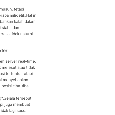
musuh, tetapi
apa milidetik.Hal ini
bahkan kalah dalam
 stabil dan
rasa tidak natural
kter
m server real-time,
k meleset atau tidak
si tertentu, tetapi
Ini menyebabkan
posisi tiba-tiba,
”.Gejala tersebut
api juga membuat
idak lagi sesuai