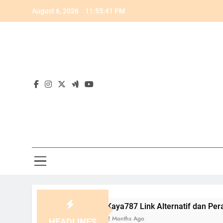
Skip
August 6, 2026
11:55:42 PM
to
content
Loj
Dapatkan P
guna Aktif
Kaya787 Link Alternatif dan Perannya dala
2 Months Ago
HEADLINES