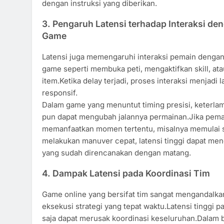
dengan instruksi yang diberikan.
3. Pengaruh Latensi terhadap Interaksi d
Game
Latensi juga memengaruhi interaksi pemain dengan
game seperti membuka peti, mengaktifkan skill, at
item.Ketika delay terjadi, proses interaksi menjadi 
responsif.
Dalam game yang menuntut timing presisi, keterlam
pun dapat mengubah jalannya permainan.Jika pema
memanfaatkan momen tertentu, misalnya memulai s
melakukan manuver cepat, latensi tinggi dapat men
yang sudah direncanakan dengan matang.
4. Dampak Latensi pada Koordinasi Tim
Game online yang bersifat tim sangat mengandalka
eksekusi strategi yang tepat waktu.Latensi tinggi p
saja dapat merusak koordinasi keseluruhan.Dalam 