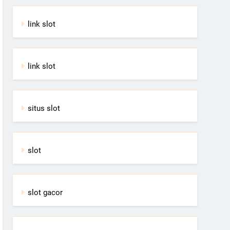
link slot
link slot
situs slot
slot
slot gacor