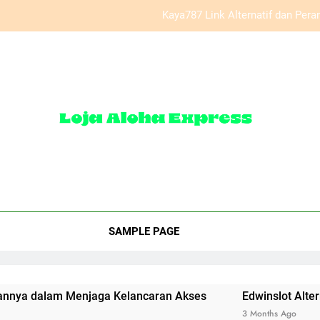
Kaya787 Link Alternatif dan Per
Edwinslot Alternatif dengan Tampilan Ringkas untuk Pengg
Cara Membuat Akun Pokemon787 dengan Pros
Lebah4D Lo
Kaya787 Link Alternatif dan Per
Edwinslot Alternatif dengan Tampilan Ringkas untuk Pengg
a Aloha Express
akaian Dan Aksesori Berkualitas Di Loja Aloha Express.
Cara Membuat Akun Pokemon787 dengan Pros
SAMPLE PAGE
m Menjaga Kelancaran Akses
Edwinslot Alternatif deng
3 Months Ago