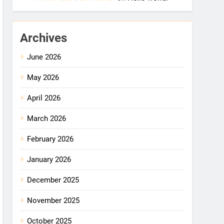
Archives
June 2026
May 2026
April 2026
March 2026
February 2026
January 2026
December 2025
November 2025
October 2025