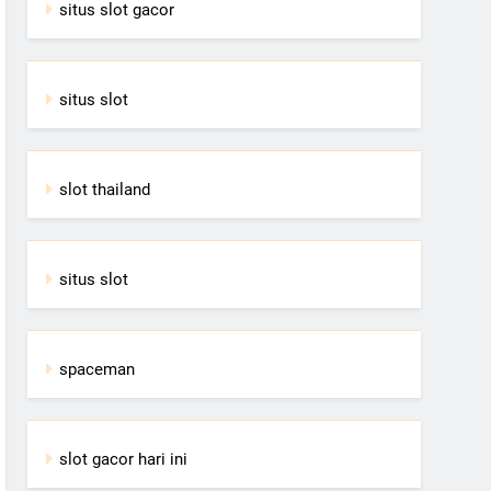
situs slot gacor
situs slot
slot thailand
situs slot
spaceman
slot gacor hari ini