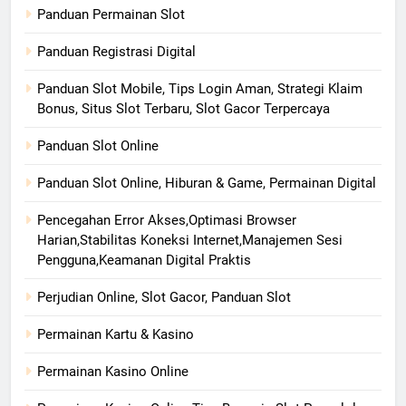
Panduan Permainan Slot
Panduan Registrasi Digital
Panduan Slot Mobile, Tips Login Aman, Strategi Klaim
Bonus, Situs Slot Terbaru, Slot Gacor Terpercaya
Panduan Slot Online
Panduan Slot Online, Hiburan & Game, Permainan Digital
Pencegahan Error Akses,Optimasi Browser
Harian,Stabilitas Koneksi Internet,Manajemen Sesi
Pengguna,Keamanan Digital Praktis
Perjudian Online, Slot Gacor, Panduan Slot
Permainan Kartu & Kasino
Permainan Kasino Online