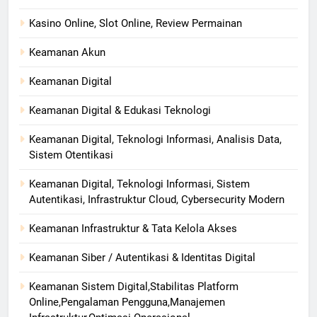
Kasino Online, Slot Online, Review Permainan
Keamanan Akun
Keamanan Digital
Keamanan Digital & Edukasi Teknologi
Keamanan Digital, Teknologi Informasi, Analisis Data,
Sistem Otentikasi
Keamanan Digital, Teknologi Informasi, Sistem
Autentikasi, Infrastruktur Cloud, Cybersecurity Modern
Keamanan Infrastruktur & Tata Kelola Akses
Keamanan Siber / Autentikasi & Identitas Digital
Keamanan Sistem Digital,Stabilitas Platform
Online,Pengalaman Pengguna,Manajemen