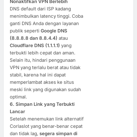
Nonaktifkan VPN Berlebih
DNS default dari ISP kadang
menimbulkan latency tinggi. Coba
ganti DNS Anda dengan layanan
publik seperti
Google DNS
(8.8.8.8 dan 8.8.4.4)
atau
Cloudflare DNS (1.1.1.1)
yang
terbukti lebih cepat dan aman.
Selain itu, hindari penggunaan
VPN yang terlalu berat atau tidak
stabil, karena hal ini dapat
memperlambat akses ke situs
meski link yang digunakan sudah
optimal.
6. Simpan Link yang Terbukti
Lancar
Setelah menemukan link alternatif
Corlaslot yang benar-benar cepat
dan tidak lag,
segera simpan di