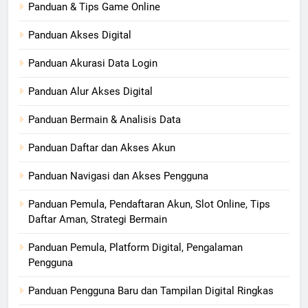
Panduan & Tips Game Online
Panduan Akses Digital
Panduan Akurasi Data Login
Panduan Alur Akses Digital
Panduan Bermain & Analisis Data
Panduan Daftar dan Akses Akun
Panduan Navigasi dan Akses Pengguna
Panduan Pemula, Pendaftaran Akun, Slot Online, Tips
Daftar Aman, Strategi Bermain
Panduan Pemula, Platform Digital, Pengalaman
Pengguna
Panduan Pengguna Baru dan Tampilan Digital Ringkas