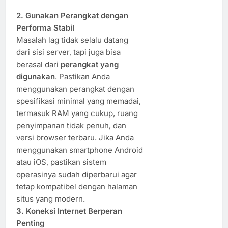
2. Gunakan Perangkat dengan
Performa Stabil
Masalah lag tidak selalu datang
dari sisi server, tapi juga bisa
berasal dari
perangkat yang
digunakan
. Pastikan Anda
menggunakan perangkat dengan
spesifikasi minimal yang memadai,
termasuk RAM yang cukup, ruang
penyimpanan tidak penuh, dan
versi browser terbaru. Jika Anda
menggunakan smartphone Android
atau iOS, pastikan sistem
operasinya sudah diperbarui agar
tetap kompatibel dengan halaman
situs yang modern.
3. Koneksi Internet Berperan
Penting