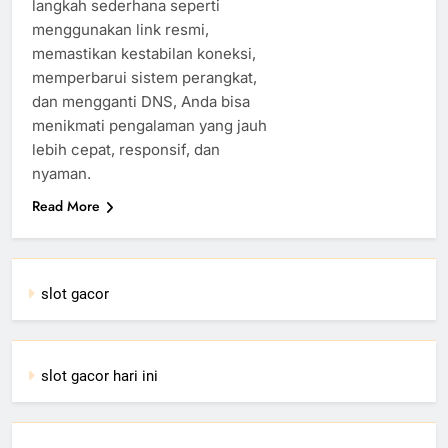
langkah sederhana seperti
menggunakan link resmi,
memastikan kestabilan koneksi,
memperbarui sistem perangkat,
dan mengganti DNS, Anda bisa
menikmati pengalaman yang jauh
lebih cepat, responsif, dan
nyaman.
Read More
slot gacor
slot gacor hari ini