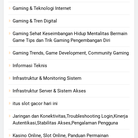
Gaming & Teknologi Internet
Gaming & Tren Digital
Gaming Sehat Keseimbangan Hidup Mentalitas Bermain
Game Tips dan Trik Gaming Pengembangan Diri
Gaming Trends, Game Development, Community Gaming
Informasi Teknis
Infrastruktur & Monitoring Sistem
Infrastruktur Server & Sistem Akses
itus slot gacor hari ini
Jaringan dan Konektivitas,Troubleshooting Login,Kinerja
Autentikasi,Stabilitas Akses,Pengalaman Pengguna
Kasino Online, Slot Online, Panduan Permainan