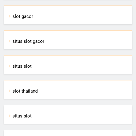
slot gacor
situs slot gacor
situs slot
slot thailand
situs slot