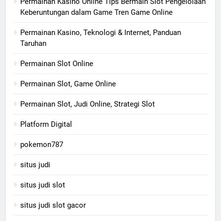
Permainan Kasino Online Tips Bermain Slot Pengelolaan
Keberuntungan dalam Game Tren Game Online
Permainan Kasino, Teknologi & Internet, Panduan
Taruhan
Permainan Slot Online
Permainan Slot, Game Online
Permainan Slot, Judi Online, Strategi Slot
Platform Digital
pokemon787
situs judi
situs judi slot
situs judi slot gacor