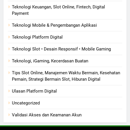
Teknologi Keuangan, Slot Online, Fintech, Digital
Payment
Teknologi Mobile & Pengembangan Aplikasi
Teknologi Platform Digital
Teknologi Slot • Desain Responsif • Mobile Gaming
Teknologi, iGaming, Kecerdasan Buatan
Tips Slot Online, Manajemen Waktu Bermain, Kesehatan
Pemain, Strategi Bermain Slot, Hiburan Digital
Ulasan Platform Digital
Uncategorized
Validasi Akses dan Keamanan Akun