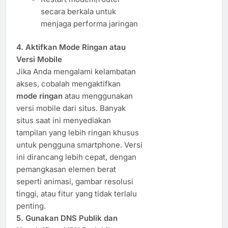
secara berkala untuk
menjaga performa jaringan
4. Aktifkan Mode Ringan atau
Versi Mobile
Jika Anda mengalami kelambatan
akses, cobalah mengaktifkan
mode ringan
atau menggunakan
versi mobile dari situs. Banyak
situs saat ini menyediakan
tampilan yang lebih ringan khusus
untuk pengguna smartphone. Versi
ini dirancang lebih cepat, dengan
pemangkasan elemen berat
seperti animasi, gambar resolusi
tinggi, atau fitur yang tidak terlalu
penting.
5. Gunakan DNS Publik dan