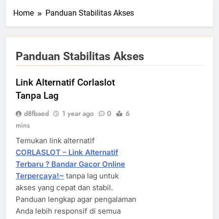
Home
Panduan Stabilitas Akses
Panduan Stabilitas Akses
Link Alternatif Corlaslot
Tanpa Lag
d8fbaed
1 year ago
0
6
mins
Temukan link alternatif
CORLASLOT – Link Alternatif
Terbaru ? Bandar Gacor Online
Terpercaya!~
tanpa lag untuk
akses yang cepat dan stabil.
Panduan lengkap agar pengalaman
Anda lebih responsif di semua