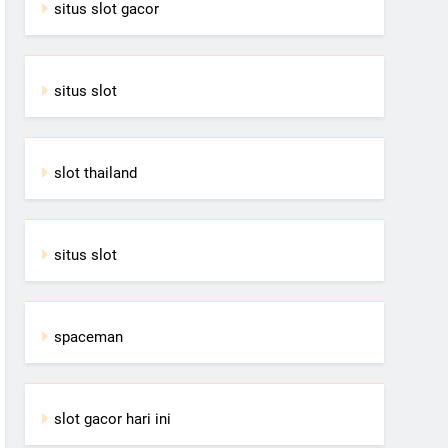
situs slot gacor
situs slot
slot thailand
situs slot
spaceman
slot gacor hari ini