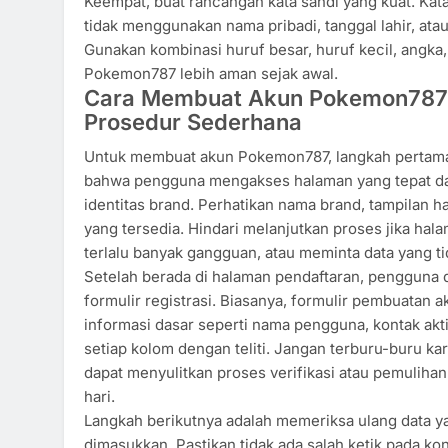
Keempat, buat rancangan kata sandi yang kuat. Kat
tidak menggunakan nama pribadi, tanggal lahir, ata
Gunakan kombinasi huruf besar, huruf kecil, angka
Pokemon787 lebih aman sejak awal.
Cara Membuat Akun Pokemon787
Prosedur Sederhana
Untuk membuat akun Pokemon787, langkah pertam
bahwa pengguna mengakses halaman yang tepat d
identitas brand. Perhatikan nama brand, tampilan ha
yang tersedia. Hindari melanjutkan proses jika halam
terlalu banyak gangguan, atau meminta data yang ti
Setelah berada di halaman pendaftaran, pengguna 
formulir registrasi. Biasanya, formulir pembuatan 
informasi dasar seperti nama pengguna, kontak aktif,
setiap kolom dengan teliti. Jangan terburu-buru ka
dapat menyulitkan proses verifikasi atau pemuliha
hari.
Langkah berikutnya adalah memeriksa ulang data y
dimasukkan. Pastikan tidak ada salah ketik pada ko