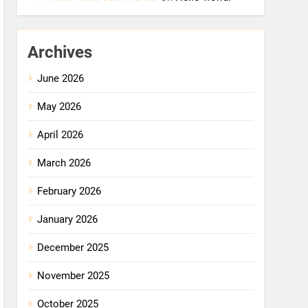
Archives
June 2026
May 2026
April 2026
March 2026
February 2026
January 2026
December 2025
November 2025
October 2025