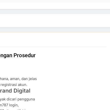
ngan Prosedur
na, aman, dan jelas
egistrasi akun.
and Digital
yak dicari pengguna
n787 login,