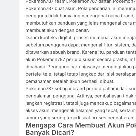
Pokemon787 resmi, Pokemon787 daftar, Pokemon787
Pokemon787 buat akun. Pola pencarian ini menunj
pengguna tidak hanya ingin mengenal nama brand, t
membutuhkan panduan yang jelas mengenai cara 
membuat akun dengan benar.
Dalam konteks digital, proses membuat akun menja
sebelum pengguna dapat mengenal fitur, sistem, 
ditawarkan sebuah brand. Karena itu, panduan ten
akun Pokemon787 perlu disusun secara praktis, in
dipahami. Pengguna baru biasanya menginginkan pe
bertele-tele, tetapi tetap lengkap dari sisi persiap
pemahaman setelah akun berhasil dibuat.
Pokemon787 sebagai brand perlu dipahami dari su
pengalaman pengguna. Artinya, pembahasan tidak 
langkah registrasi, tetapi juga mencakup bagaima
akses akun, mengenali halaman yang tepat, serta 
umum yang sering terjadi saat proses pendaftaran.
Mengapa Cara Membuat Akun P
Banyak Dicari?