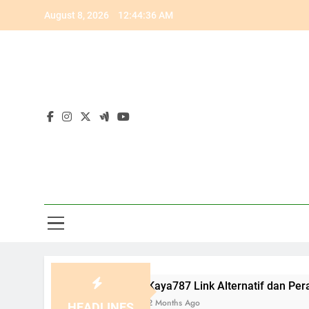
Skip
August 8, 2026
12:44:37 AM
to
content
Loj
Dapatkan P
guna Aktif
Kaya787 Link Alternatif dan Perannya dala
2 Months Ago
HEADLINES