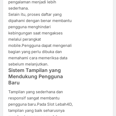
pengalaman menjadi lebih
sederhana.
Selain itu, proses daftar yang
dipahami dengan benar membantu
pengguna menghindari
kebingungan saat mengakses
melalui perangkat
mobile.Pengguna dapat mengenali
bagian yang perlu dibuka dan
memahami cara memeriksa data
sebelum melanjutkan.
Sistem Tampilan yang
Mendukung Pengguna
Baru
Tampilan yang sederhana dan
responsif sangat membantu
pengguna baru.Pada Slot Lebah4D,
tampilan yang baik seharusnya