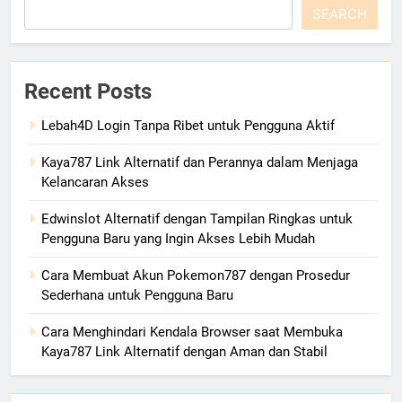
SEARCH
Recent Posts
Lebah4D Login Tanpa Ribet untuk Pengguna Aktif
Kaya787 Link Alternatif dan Perannya dalam Menjaga
Kelancaran Akses
Edwinslot Alternatif dengan Tampilan Ringkas untuk
Pengguna Baru yang Ingin Akses Lebih Mudah
Cara Membuat Akun Pokemon787 dengan Prosedur
Sederhana untuk Pengguna Baru
Cara Menghindari Kendala Browser saat Membuka
Kaya787 Link Alternatif dengan Aman dan Stabil