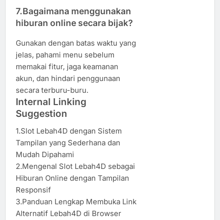
7.Bagaimana menggunakan
hiburan online secara bijak?
Gunakan dengan batas waktu yang
jelas, pahami menu sebelum
memakai fitur, jaga keamanan
akun, dan hindari penggunaan
secara terburu-buru.
Internal Linking
Suggestion
1.Slot Lebah4D dengan Sistem
Tampilan yang Sederhana dan
Mudah Dipahami
2.Mengenal Slot Lebah4D sebagai
Hiburan Online dengan Tampilan
Responsif
3.Panduan Lengkap Membuka Link
Alternatif Lebah4D di Browser