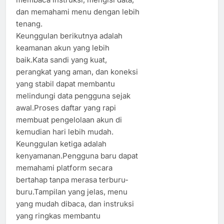
dan memahami menu dengan lebih
tenang.
Keunggulan berikutnya adalah
keamanan akun yang lebih
baik.Kata sandi yang kuat,
perangkat yang aman, dan koneksi
yang stabil dapat membantu
melindungi data pengguna sejak
awal.Proses daftar yang rapi
membuat pengelolaan akun di
kemudian hari lebih mudah.
Keunggulan ketiga adalah
kenyamanan.Pengguna baru dapat
memahami platform secara
bertahap tanpa merasa terburu-
buru.Tampilan yang jelas, menu
yang mudah dibaca, dan instruksi
yang ringkas membantu