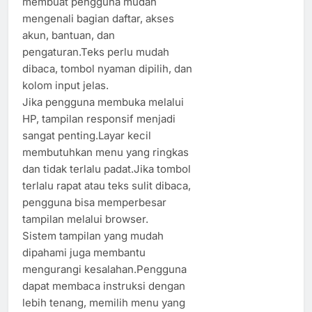
membuat pengguna mudah
mengenali bagian daftar, akses
akun, bantuan, dan
pengaturan.Teks perlu mudah
dibaca, tombol nyaman dipilih, dan
kolom input jelas.
Jika pengguna membuka melalui
HP, tampilan responsif menjadi
sangat penting.Layar kecil
membutuhkan menu yang ringkas
dan tidak terlalu padat.Jika tombol
terlalu rapat atau teks sulit dibaca,
pengguna bisa memperbesar
tampilan melalui browser.
Sistem tampilan yang mudah
dipahami juga membantu
mengurangi kesalahan.Pengguna
dapat membaca instruksi dengan
lebih tenang, memilih menu yang