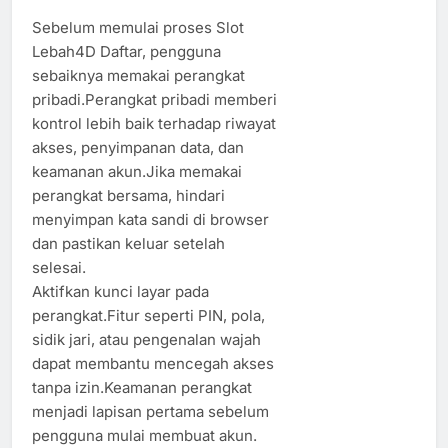
Sebelum memulai proses Slot
Lebah4D Daftar, pengguna
sebaiknya memakai perangkat
pribadi.Perangkat pribadi memberi
kontrol lebih baik terhadap riwayat
akses, penyimpanan data, dan
keamanan akun.Jika memakai
perangkat bersama, hindari
menyimpan kata sandi di browser
dan pastikan keluar setelah
selesai.
Aktifkan kunci layar pada
perangkat.Fitur seperti PIN, pola,
sidik jari, atau pengenalan wajah
dapat membantu mencegah akses
tanpa izin.Keamanan perangkat
menjadi lapisan pertama sebelum
pengguna mulai membuat akun.