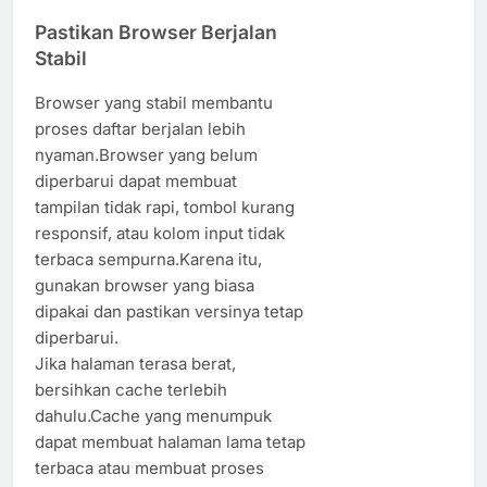
Pastikan Browser Berjalan
Stabil
Browser yang stabil membantu
proses daftar berjalan lebih
nyaman.Browser yang belum
diperbarui dapat membuat
tampilan tidak rapi, tombol kurang
responsif, atau kolom input tidak
terbaca sempurna.Karena itu,
gunakan browser yang biasa
dipakai dan pastikan versinya tetap
diperbarui.
Jika halaman terasa berat,
bersihkan cache terlebih
dahulu.Cache yang menumpuk
dapat membuat halaman lama tetap
terbaca atau membuat proses