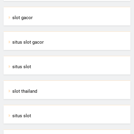
slot gacor
situs slot gacor
situs slot
slot thailand
situs slot