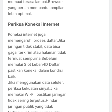
memuat terasa lambat.Browser
yang bersih membantu tampilan
lebih optimal.
Periksa Koneksi Internet
Koneksi internet juga
memengaruhi proses daftar.Jika
jaringan tidak stabil, data bisa
gagal terkirim atau halaman tidak
termuat sempurna.Sebelum
memulai Slot Lebah4D Daftar,
pastikan koneksi dalam kondisi
baik.
Jika menggunakan data seluler,
periksa kekuatan sinyal.Jika
memakai Wi-Fi, pastikan jaringan
tidak sering terputus.Hindari
jaringan publik yang tidak