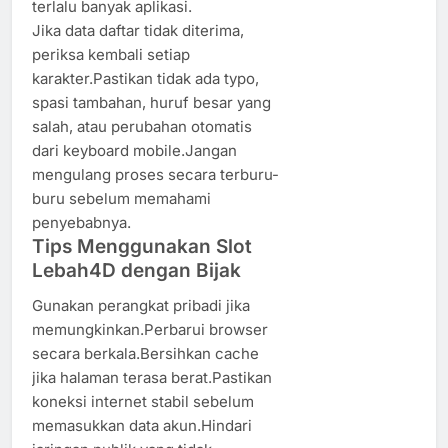
terlalu banyak aplikasi.
Jika data daftar tidak diterima,
periksa kembali setiap
karakter.Pastikan tidak ada typo,
spasi tambahan, huruf besar yang
salah, atau perubahan otomatis
dari keyboard mobile.Jangan
mengulang proses secara terburu-
buru sebelum memahami
penyebabnya.
Tips Menggunakan Slot
Lebah4D dengan Bijak
Gunakan perangkat pribadi jika
memungkinkan.Perbarui browser
secara berkala.Bersihkan cache
jika halaman terasa berat.Pastikan
koneksi internet stabil sebelum
memasukkan data akun.Hindari