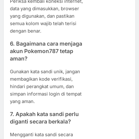
Periksa kembali koneksi internet,
data yang dimasukkan, browser
yang digunakan, dan pastikan
semua kolom wajib telah terisi
dengan benar.
6. Bagaimana cara menjaga
akun Pokemon787 tetap
aman?
Gunakan kata sandi unik, jangan
membagikan kode verifikasi,
hindari perangkat umum, dan
simpan informasi login di tempat
yang aman.
7. Apakah kata sandi perlu
diganti secara berkala?
Mengganti kata sandi secara