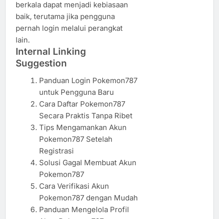
berkala dapat menjadi kebiasaan
baik, terutama jika pengguna
pernah login melalui perangkat
lain.
Internal Linking
Suggestion
Panduan Login Pokemon787
untuk Pengguna Baru
Cara Daftar Pokemon787
Secara Praktis Tanpa Ribet
Tips Mengamankan Akun
Pokemon787 Setelah
Registrasi
Solusi Gagal Membuat Akun
Pokemon787
Cara Verifikasi Akun
Pokemon787 dengan Mudah
Panduan Mengelola Profil