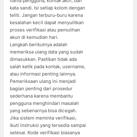
nama pengguna, kontak aktif, dan
kata sandi. Isi setiap kolom dengan
teliti. Jangan terburu-buru karena
kesalahan kecil dapat menyulitkan
proses verifikasi atau pemulihan
akun di kemudian hari.
Langkah berikutnya adalah
memeriksa ulang data yang sudah
dimasukkan. Pastikan tidak ada
salah ketik pada kontak, username,
atau informasi penting lainnya.
Pemeriksaan ulang ini menjadi
bagian penting dari prosedur
sederhana karena membantu
pengguna menghindari masalah
yang sebenarnya bisa dicegah.
Jika sistem meminta verifikasi,
ikuti instruksi yang tersedia sampai
selesai. Kode verifikasi biasanya