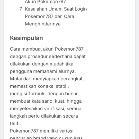
Akun Pokemon787
Kesalahan Umum Saat Login
Pokemon787 dan Cara
Menghindarinya
Kesimpulan
Cara membuat akun Pokemon787
dengan prosedur sederhana dapat
dilakukan dengan mudah jika
pengguna memahami alurnya.
Mulai dari menyiapkan perangkat,
memastikan koneksi stabil,
mengisi formulir dengan benar,
membuat kata sandi kuat, hingga
menyelesaikan verifikasi, semua
langkah perlu dilakukan secara
teliti.
Pokemon787 memiliki variasi
pencarian brand yang cukup luas,