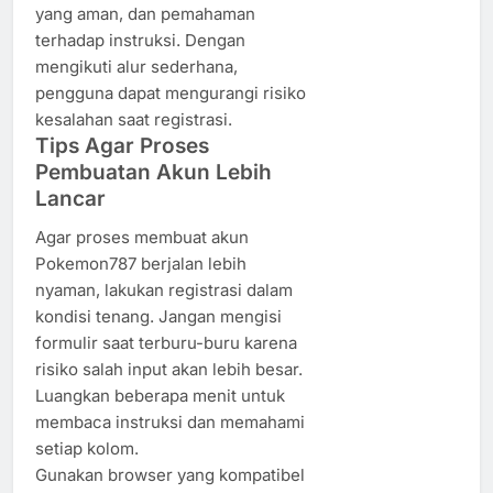
yang aman, dan pemahaman
terhadap instruksi. Dengan
mengikuti alur sederhana,
pengguna dapat mengurangi risiko
kesalahan saat registrasi.
Tips Agar Proses
Pembuatan Akun Lebih
Lancar
Agar proses membuat akun
Pokemon787 berjalan lebih
nyaman, lakukan registrasi dalam
kondisi tenang. Jangan mengisi
formulir saat terburu-buru karena
risiko salah input akan lebih besar.
Luangkan beberapa menit untuk
membaca instruksi dan memahami
setiap kolom.
Gunakan browser yang kompatibel