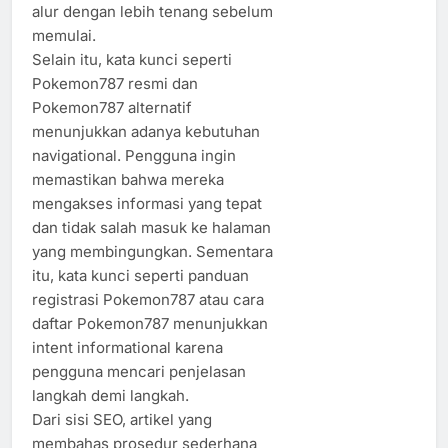
alur dengan lebih tenang sebelum
memulai.
Selain itu, kata kunci seperti
Pokemon787 resmi dan
Pokemon787 alternatif
menunjukkan adanya kebutuhan
navigational. Pengguna ingin
memastikan bahwa mereka
mengakses informasi yang tepat
dan tidak salah masuk ke halaman
yang membingungkan. Sementara
itu, kata kunci seperti panduan
registrasi Pokemon787 atau cara
daftar Pokemon787 menunjukkan
intent informational karena
pengguna mencari penjelasan
langkah demi langkah.
Dari sisi SEO, artikel yang
membahas prosedur sederhana