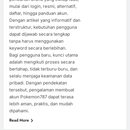
mulai dari login, resmi, alternatif,
daftar, hingga panduan akun.
Dengan artikel yang informatif dan
terstruktur, kebutuhan pengguna
dapat dijawab secara lengkap
tanpa harus menggunakan
keyword secara berlebihan.
Bagi pengguna baru, kunci utama
adalah mengikuti proses secara
bertahap, tidak terburu-buru, dan
selalu menjaga keamanan data
pribadi. Dengan pendekatan
tersebut, pengalaman membuat
akun Pokemon787 dapat terasa
lebih aman, praktis, dan mudah
dipahami.
Read More