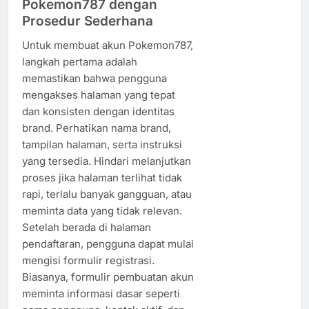
Pokemon787 dengan
Prosedur Sederhana
Untuk membuat akun Pokemon787,
langkah pertama adalah
memastikan bahwa pengguna
mengakses halaman yang tepat
dan konsisten dengan identitas
brand. Perhatikan nama brand,
tampilan halaman, serta instruksi
yang tersedia. Hindari melanjutkan
proses jika halaman terlihat tidak
rapi, terlalu banyak gangguan, atau
meminta data yang tidak relevan.
Setelah berada di halaman
pendaftaran, pengguna dapat mulai
mengisi formulir registrasi.
Biasanya, formulir pembuatan akun
meminta informasi dasar seperti