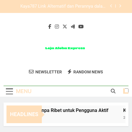
Skip
Edwinslot Alternatif dengan Tampilan Ringkas
to
untuk Pengguna Baru yang Ingin Akses Lebih
Mudah
content
Cara Membuat Akun Pokemon787 dengan
Prosedur Sederhana untuk Pengguna Baru
Lebah4D Login Tanpa Ribet untuk Pengguna Aktif
Kaya787 Link Alternatif dan Perannya dalam
Menjaga Kelancaran Akses
Edwinslot Alternatif dengan Tampilan Ringkas
untuk Pengguna Baru yang Ingin Akses Lebih
Loja Aloha
Mudah
Dapatkan Pakaian Dan Aksesori Berkualitas
Cara Membuat Akun Pokemon787 dengan
NEWSLETTER
RANDOM NEWS
Express
Prosedur Sederhana untuk Pengguna Baru
Di Loja Aloha Express.
MENU
bah4D Login Tanpa Ribet untuk Pengguna Aktif
Kaya787
HEADLINES
Months Ago
2 Months 