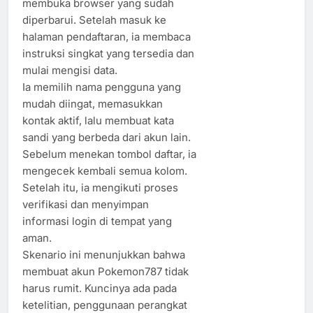
membuka browser yang sudah
diperbarui. Setelah masuk ke
halaman pendaftaran, ia membaca
instruksi singkat yang tersedia dan
mulai mengisi data.
Ia memilih nama pengguna yang
mudah diingat, memasukkan
kontak aktif, lalu membuat kata
sandi yang berbeda dari akun lain.
Sebelum menekan tombol daftar, ia
mengecek kembali semua kolom.
Setelah itu, ia mengikuti proses
verifikasi dan menyimpan
informasi login di tempat yang
aman.
Skenario ini menunjukkan bahwa
membuat akun Pokemon787 tidak
harus rumit. Kuncinya ada pada
ketelitian, penggunaan perangkat