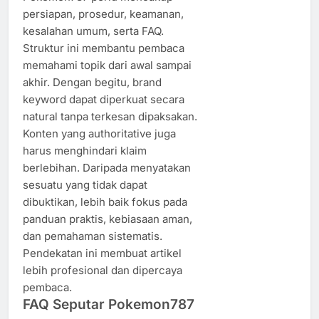
persiapan, prosedur, keamanan,
kesalahan umum, serta FAQ.
Struktur ini membantu pembaca
memahami topik dari awal sampai
akhir. Dengan begitu, brand
keyword dapat diperkuat secara
natural tanpa terkesan dipaksakan.
Konten yang authoritative juga
harus menghindari klaim
berlebihan. Daripada menyatakan
sesuatu yang tidak dapat
dibuktikan, lebih baik fokus pada
panduan praktis, kebiasaan aman,
dan pemahaman sistematis.
Pendekatan ini membuat artikel
lebih profesional dan dipercaya
pembaca.
FAQ Seputar Pokemon787