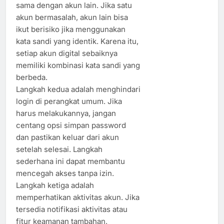
sama dengan akun lain. Jika satu
akun bermasalah, akun lain bisa
ikut berisiko jika menggunakan
kata sandi yang identik. Karena itu,
setiap akun digital sebaiknya
memiliki kombinasi kata sandi yang
berbeda.
Langkah kedua adalah menghindari
login di perangkat umum. Jika
harus melakukannya, jangan
centang opsi simpan password
dan pastikan keluar dari akun
setelah selesai. Langkah
sederhana ini dapat membantu
mencegah akses tanpa izin.
Langkah ketiga adalah
memperhatikan aktivitas akun. Jika
tersedia notifikasi aktivitas atau
fitur keamanan tambahan,