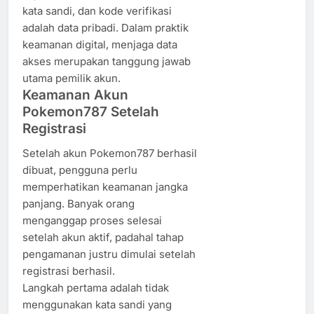
kata sandi, dan kode verifikasi
adalah data pribadi. Dalam praktik
keamanan digital, menjaga data
akses merupakan tanggung jawab
utama pemilik akun.
Keamanan Akun
Pokemon787 Setelah
Registrasi
Setelah akun Pokemon787 berhasil
dibuat, pengguna perlu
memperhatikan keamanan jangka
panjang. Banyak orang
menganggap proses selesai
setelah akun aktif, padahal tahap
pengamanan justru dimulai setelah
registrasi berhasil.
Langkah pertama adalah tidak
menggunakan kata sandi yang