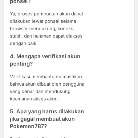
ponsel?
Ya, proses pembuatan akun dapat
dilakukan lewat ponsel selama
browser mendukung, koneksi
stabil, dan halaman dapat diakses
dengan baik.
4. Mengapa verifikasi akun
penting?
Verifikasi membantu memastikan
bahwa akun dibuat oleh pengguna
yang benar dan mendukung
keamanan akses akun.
5. Apa yang harus dilakukan
jika gagal membuat akun
Pokemon787?