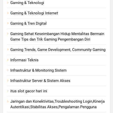
Gaming & Teknologi
Gaming & Teknologi Internet
Gaming & Tren Digital
Gaming Sehat Keseimbangan Hidup Mentalitas Bermain
Game Tips dan Trik Gaming Pengembangan Diri
Gaming Trends, Game Development, Community Gaming
Informasi Teknis
Infrastruktur & Monitoring Sistem
Infrastruktur Server & Sistem Akses
itus slot gacor hari ini
Jaringan dan Konektivitas,Troubleshooting Login,Kinerja
Autentikasi,Stabilitas Akses,Pengalaman Pengguna