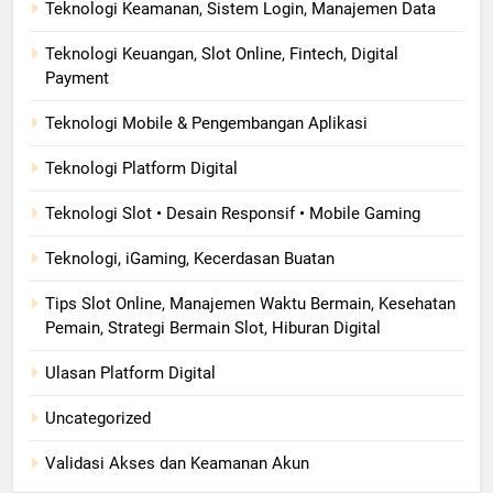
Teknologi Keamanan, Sistem Login, Manajemen Data
Teknologi Keuangan, Slot Online, Fintech, Digital
Payment
Teknologi Mobile & Pengembangan Aplikasi
Teknologi Platform Digital
Teknologi Slot • Desain Responsif • Mobile Gaming
Teknologi, iGaming, Kecerdasan Buatan
Tips Slot Online, Manajemen Waktu Bermain, Kesehatan
Pemain, Strategi Bermain Slot, Hiburan Digital
Ulasan Platform Digital
Uncategorized
Validasi Akses dan Keamanan Akun