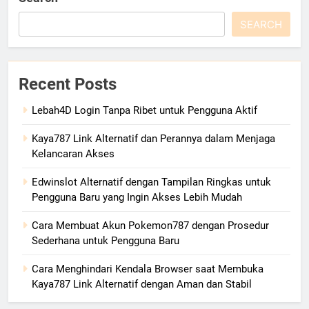
SEARCH
Recent Posts
Lebah4D Login Tanpa Ribet untuk Pengguna Aktif
Kaya787 Link Alternatif dan Perannya dalam Menjaga
Kelancaran Akses
Edwinslot Alternatif dengan Tampilan Ringkas untuk
Pengguna Baru yang Ingin Akses Lebih Mudah
Cara Membuat Akun Pokemon787 dengan Prosedur
Sederhana untuk Pengguna Baru
Cara Menghindari Kendala Browser saat Membuka
Kaya787 Link Alternatif dengan Aman dan Stabil