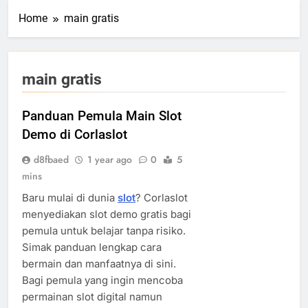
Home
main gratis
main gratis
Panduan Pemula Main Slot
Demo di Corlaslot
d8fbaed
1 year ago
0
5
mins
Baru mulai di dunia
slot
? Corlaslot
menyediakan slot demo gratis bagi
pemula untuk belajar tanpa risiko.
Simak panduan lengkap cara
bermain dan manfaatnya di sini.
Bagi pemula yang ingin mencoba
permainan slot digital namun