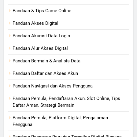
Panduan & Tips Game Online
Panduan Akses Digital
Panduan Akurasi Data Login
Panduan Alur Akses Digital
Panduan Bermain & Analisis Data
Panduan Daftar dan Akses Akun
Panduan Navigasi dan Akses Pengguna
Panduan Pemula, Pendaftaran Akun, Slot Online, Tips
Daftar Aman, Strategi Bermain
Panduan Pemula, Platform Digital, Pengalaman
Pengguna
Panduan Pengguna Baru dan Tampilan Digital Ringkas