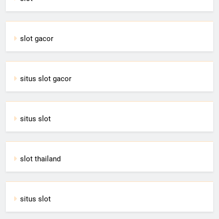
slot gacor
situs slot gacor
situs slot
slot thailand
situs slot