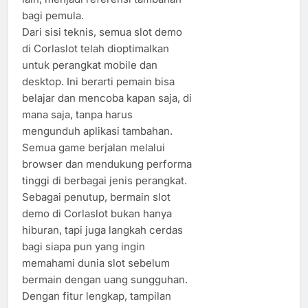
bagi pemula.
Dari sisi teknis, semua slot demo
di Corlaslot telah dioptimalkan
untuk perangkat mobile dan
desktop. Ini berarti pemain bisa
belajar dan mencoba kapan saja, di
mana saja, tanpa harus
mengunduh aplikasi tambahan.
Semua game berjalan melalui
browser dan mendukung performa
tinggi di berbagai jenis perangkat.
Sebagai penutup, bermain slot
demo di Corlaslot bukan hanya
hiburan, tapi juga langkah cerdas
bagi siapa pun yang ingin
memahami dunia slot sebelum
bermain dengan uang sungguhan.
Dengan fitur lengkap, tampilan