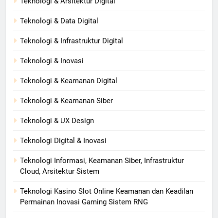
Teknologi & Arsitektur Digital
Teknologi & Data Digital
Teknologi & Infrastruktur Digital
Teknologi & Inovasi
Teknologi & Keamanan Digital
Teknologi & Keamanan Siber
Teknologi & UX Design
Teknologi Digital & Inovasi
Teknologi Informasi, Keamanan Siber, Infrastruktur
Cloud, Arsitektur Sistem
Teknologi Kasino Slot Online Keamanan dan Keadilan
Permainan Inovasi Gaming Sistem RNG