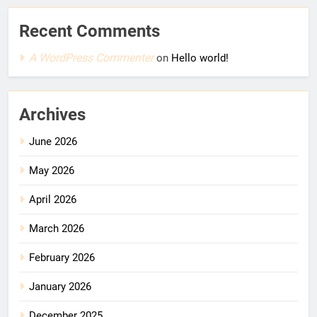
Recent Comments
A WordPress Commenter
on
Hello world!
Archives
June 2026
May 2026
April 2026
March 2026
February 2026
January 2026
December 2025