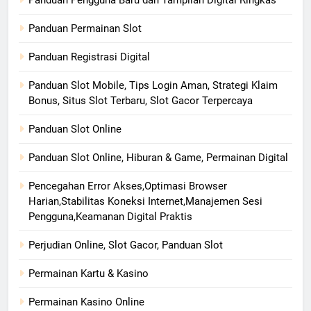
Panduan Permainan Slot
Panduan Registrasi Digital
Panduan Slot Mobile, Tips Login Aman, Strategi Klaim
Bonus, Situs Slot Terbaru, Slot Gacor Terpercaya
Panduan Slot Online
Panduan Slot Online, Hiburan & Game, Permainan Digital
Pencegahan Error Akses,Optimasi Browser
Harian,Stabilitas Koneksi Internet,Manajemen Sesi
Pengguna,Keamanan Digital Praktis
Perjudian Online, Slot Gacor, Panduan Slot
Permainan Kartu & Kasino
Permainan Kasino Online