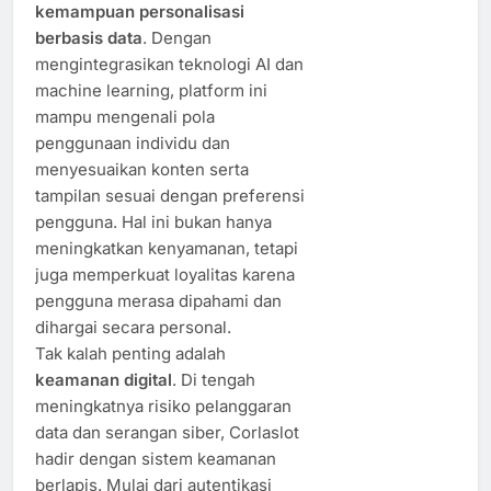
kemampuan personalisasi
berbasis data
. Dengan
mengintegrasikan teknologi AI dan
machine learning, platform ini
mampu mengenali pola
penggunaan individu dan
menyesuaikan konten serta
tampilan sesuai dengan preferensi
pengguna. Hal ini bukan hanya
meningkatkan kenyamanan, tetapi
juga memperkuat loyalitas karena
pengguna merasa dipahami dan
dihargai secara personal.
Tak kalah penting adalah
keamanan digital
. Di tengah
meningkatnya risiko pelanggaran
data dan serangan siber, Corlaslot
hadir dengan sistem keamanan
berlapis. Mulai dari autentikasi