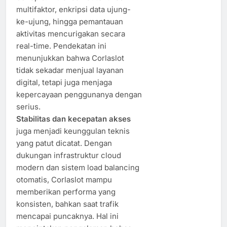
multifaktor, enkripsi data ujung-
ke-ujung, hingga pemantauan
aktivitas mencurigakan secara
real-time. Pendekatan ini
menunjukkan bahwa Corlaslot
tidak sekadar menjual layanan
digital, tetapi juga menjaga
kepercayaan penggunanya dengan
serius.
Stabilitas dan kecepatan akses
juga menjadi keunggulan teknis
yang patut dicatat. Dengan
dukungan infrastruktur cloud
modern dan sistem load balancing
otomatis, Corlaslot mampu
memberikan performa yang
konsisten, bahkan saat trafik
mencapai puncaknya. Hal ini