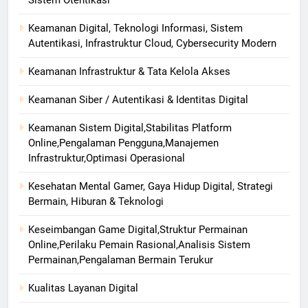
Sistem Otentikasi
Keamanan Digital, Teknologi Informasi, Sistem
Autentikasi, Infrastruktur Cloud, Cybersecurity Modern
Keamanan Infrastruktur & Tata Kelola Akses
Keamanan Siber / Autentikasi & Identitas Digital
Keamanan Sistem Digital,Stabilitas Platform
Online,Pengalaman Pengguna,Manajemen
Infrastruktur,Optimasi Operasional
Kesehatan Mental Gamer, Gaya Hidup Digital, Strategi
Bermain, Hiburan & Teknologi
Keseimbangan Game Digital,Struktur Permainan
Online,Perilaku Pemain Rasional,Analisis Sistem
Permainan,Pengalaman Bermain Terukur
Kualitas Layanan Digital