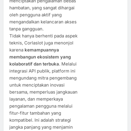
menciptakan pengalaman bebas
hambatan, yang sangat dihargai
oleh pengguna aktif yang
mengandalkan kelancaran akses
tanpa gangguan.
Tidak hanya berhenti pada aspek
teknis, Corlaslot juga menonjol
karena
kemampuannya
membangun ekosistem yang
kolaboratif dan terbuka
. Melalui
integrasi API publik, platform ini
mengundang mitra pengembang
untuk menciptakan inovasi
bersama, memperluas jangkauan
layanan, dan memperkaya
pengalaman pengguna melalui
fitur-fitur tambahan yang
kompatibel. Ini adalah strategi
jangka panjang yang menjamin