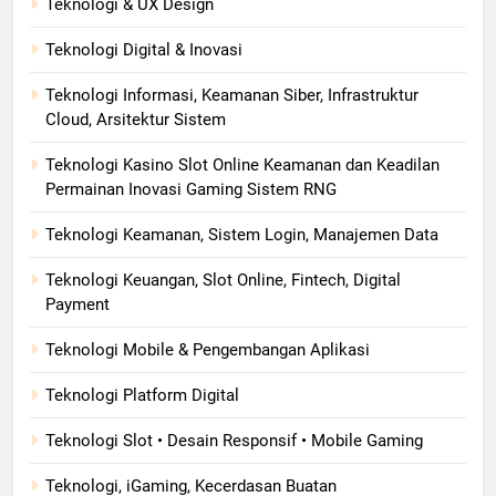
Teknologi & UX Design
Teknologi Digital & Inovasi
Teknologi Informasi, Keamanan Siber, Infrastruktur
Cloud, Arsitektur Sistem
Teknologi Kasino Slot Online Keamanan dan Keadilan
Permainan Inovasi Gaming Sistem RNG
Teknologi Keamanan, Sistem Login, Manajemen Data
Teknologi Keuangan, Slot Online, Fintech, Digital
Payment
Teknologi Mobile & Pengembangan Aplikasi
Teknologi Platform Digital
Teknologi Slot • Desain Responsif • Mobile Gaming
Teknologi, iGaming, Kecerdasan Buatan