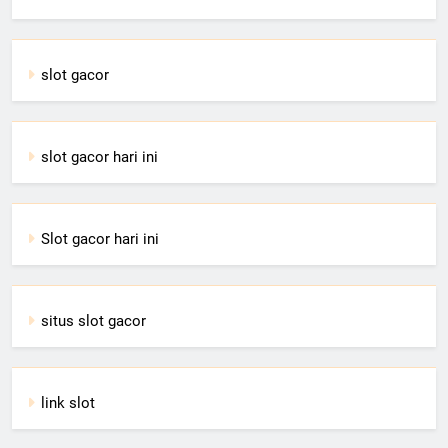
slot gacor
slot gacor hari ini
Slot gacor hari ini
situs slot gacor
link slot