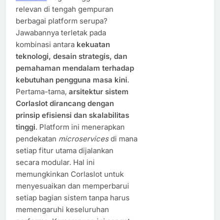
relevan di tengah gempuran
berbagai platform serupa?
Jawabannya terletak pada
kombinasi antara
kekuatan
teknologi, desain strategis, dan
pemahaman mendalam terhadap
kebutuhan pengguna masa kini
.
Pertama-tama,
arsitektur sistem
Corlaslot dirancang dengan
prinsip efisiensi dan skalabilitas
tinggi
. Platform ini menerapkan
pendekatan
microservices
di mana
setiap fitur utama dijalankan
secara modular. Hal ini
memungkinkan Corlaslot untuk
menyesuaikan dan memperbarui
setiap bagian sistem tanpa harus
memengaruhi keseluruhan