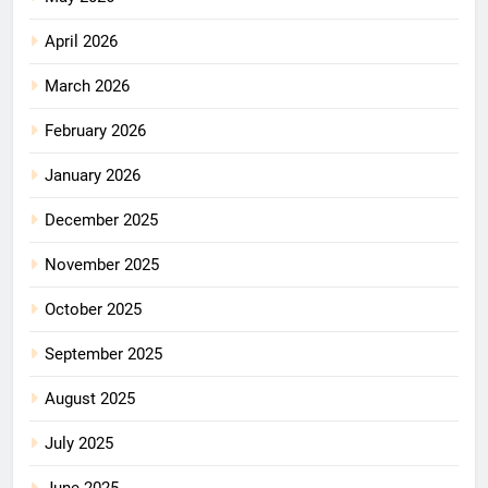
April 2026
March 2026
February 2026
January 2026
December 2025
November 2025
October 2025
September 2025
August 2025
July 2025