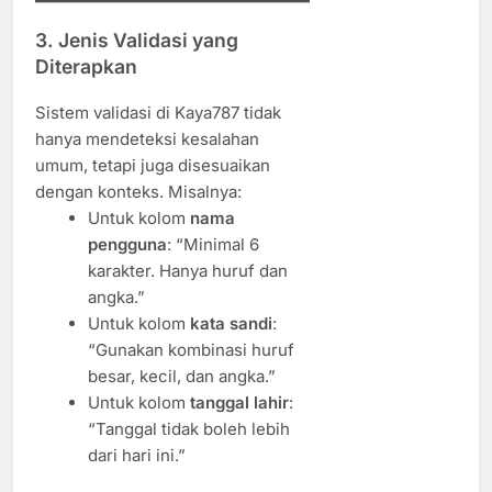
3.
Jenis Validasi yang
Diterapkan
Sistem validasi di Kaya787 tidak
hanya mendeteksi kesalahan
umum, tetapi juga disesuaikan
dengan konteks. Misalnya:
Untuk kolom
nama
pengguna
: “Minimal 6
karakter. Hanya huruf dan
angka.”
Untuk kolom
kata sandi
:
“Gunakan kombinasi huruf
besar, kecil, dan angka.”
Untuk kolom
tanggal lahir
:
“Tanggal tidak boleh lebih
dari hari ini.”