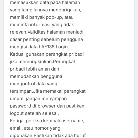
memasukkan data pada halaman
yang tampilannya mencurigakan,
memiliki banyak pop-up, atau
meminta informasi yang tidak
relevan.Validitas halaman menjadi
dasar penting sebelum pengguna
mengisi data LAE138 Login.
Kedua, gunakan perangkat pribadi
jika memungkinkan.Perangkat
pribadi lebih aman dan
memudahkan pengguna
mengontrol data yang
tersimpan.Jika memakai perangkat
umum, jangan menyimpan
password di browser dan pastikan
logout setelah selesai.
Ketiga, periksa kembali username,
email, atau nomor yang
digunakan.Pastikan tidak ada huruf