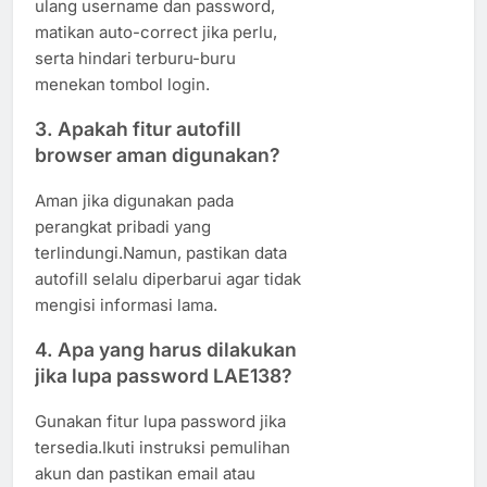
ulang username dan password,
matikan auto-correct jika perlu,
serta hindari terburu-buru
menekan tombol login.
3. Apakah fitur autofill
browser aman digunakan?
Aman jika digunakan pada
perangkat pribadi yang
terlindungi.Namun, pastikan data
autofill selalu diperbarui agar tidak
mengisi informasi lama.
4. Apa yang harus dilakukan
jika lupa password LAE138?
Gunakan fitur lupa password jika
tersedia.Ikuti instruksi pemulihan
akun dan pastikan email atau