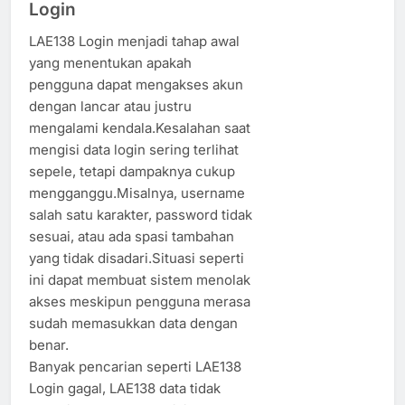
Login
LAE138 Login menjadi tahap awal
yang menentukan apakah
pengguna dapat mengakses akun
dengan lancar atau justru
mengalami kendala.Kesalahan saat
mengisi data login sering terlihat
sepele, tetapi dampaknya cukup
mengganggu.Misalnya, username
salah satu karakter, password tidak
sesuai, atau ada spasi tambahan
yang tidak disadari.Situasi seperti
ini dapat membuat sistem menolak
akses meskipun pengguna merasa
sudah memasukkan data dengan
benar.
Banyak pencarian seperti LAE138
Login gagal, LAE138 data tidak