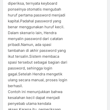
diperiksa, ternyata keyboard
ponselnya otomatis mengubah
huruf pertama password menjadi
kapital.Padahal password yang
benar menggunakan huruf kecil.
Dalam skenario lain, Hendra
menyalin password dari catatan
pribadi.Namun, ada spasi
tambahan di akhir password yang
ikut tersalin.Sistem membaca
spasi tersebut sebagai bagian dari
password, sehingga login
gagal.Setelah Hendra mengetik
ulang secara manual, proses login
berhasil.
Contoh ini menunjukkan bahwa
kesalahan kecil dapat menjadi
penyebab utama kendala
akses.Karena itu, pemeriksaan