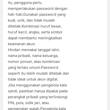
itu, pengguna perlu
memperlakukan password dengan
hati-hati.Gunakan password yang
kuat, unik, dan tidak mudah
ditebak.Kombinasi huruf besar,
huruf kecil, angka, serta simbol
dapat membantu meningkatkan
keamanan akun.
Hindari memakai tanggal lahir,
nama pribadi, nama keluarga,
nomor ponsel, atau kombinasi
yang terlalu umum.Password
seperti itu lebih mudah ditebak dan
tidak ideal untuk akun digital.
Jika menggunakan pengelola kata
sandi, pastikan hanya dipakai pada
perangkat pribadi yang terlindungi
PIN, pola, sidik jari, atau
pengenalan wajah.Pengelola kata