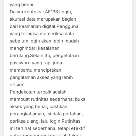
yang benar.
Dalam konteks LAE138 Login,
akurasi data merupakan bagian
dari keamanan digital.Pengguna
yang terbiasa memeriksa data
sebelum login akan lebih mudah
menghindari kesalahan
berulang.Selain itu, pengelolaan
password yang rapi juga
membantu menciptakan
pengalaman akses yang lebih
efisien.
Pendekatan terbaik adalah
membuat rutinitas sederhana: buka
akses yang benar, pastikan
perangkat aman, isi data perlahan,
periksa ulang, lalu login.Rutinitas
ini terlihat sederhana, tetapi efektif
untuk mengurangi masalah teknis