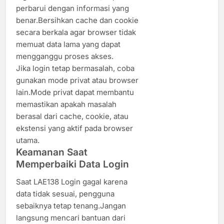
perbarui dengan informasi yang
benar.Bersihkan cache dan cookie
secara berkala agar browser tidak
memuat data lama yang dapat
mengganggu proses akses.
Jika login tetap bermasalah, coba
gunakan mode privat atau browser
lain.Mode privat dapat membantu
memastikan apakah masalah
berasal dari cache, cookie, atau
ekstensi yang aktif pada browser
utama.
Keamanan Saat
Memperbaiki Data Login
Saat LAE138 Login gagal karena
data tidak sesuai, pengguna
sebaiknya tetap tenang.Jangan
langsung mencari bantuan dari