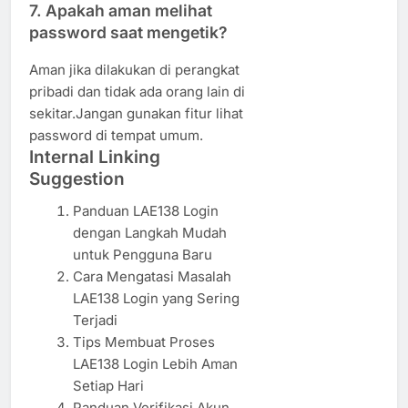
7. Apakah aman melihat
password saat mengetik?
Aman jika dilakukan di perangkat
pribadi dan tidak ada orang lain di
sekitar.Jangan gunakan fitur lihat
password di tempat umum.
Internal Linking
Suggestion
Panduan LAE138 Login
dengan Langkah Mudah
untuk Pengguna Baru
Cara Mengatasi Masalah
LAE138 Login yang Sering
Terjadi
Tips Membuat Proses
LAE138 Login Lebih Aman
Setiap Hari
Panduan Verifikasi Akun