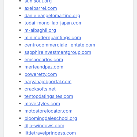
sunisout.org
axelbarrel.com
danieleangelomartino.org
todai-mono-lab-japan.com
m-albaghli.org
minimodernpaintings.com
centrocommerciale-lentate.com
sapphireinvestmentgroup.com
emsaocarlos.com
merleandpaz.com
poweretty.com
haryanajobportal.com
cracksofts.net
tentopdatingsites.com
movestyles.com
motostorelocator.com
bloomingdaleschool.org
dlja-windows.com
littletravelprincess.com