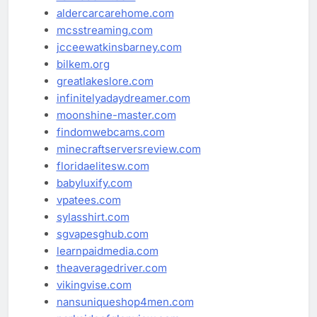
aldercarcarehome.com
mcsstreaming.com
jcceewatkinsbarney.com
bilkem.org
greatlakeslore.com
infinitelyadaydreamer.com
moonshine-master.com
findomwebcams.com
minecraftserversreview.com
floridaelitesw.com
babyluxify.com
vpatees.com
sylasshirt.com
sgvapesghub.com
learnpaidmedia.com
theaveragedriver.com
vikingvise.com
nansuniqueshop4men.com