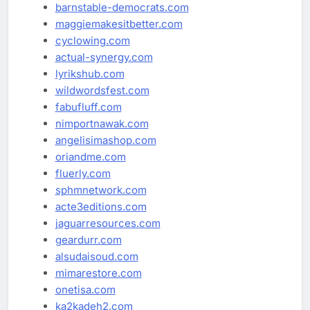
barnstable-democrats.com
maggiemakesitbetter.com
cyclowing.com
actual-synergy.com
lyrikshub.com
wildwordsfest.com
fabufluff.com
nimportnawak.com
angelisimashop.com
oriandme.com
fluerly.com
sphmnetwork.com
acte3editions.com
jaguarresources.com
geardurr.com
alsudaisoud.com
mimarestore.com
onetisa.com
ka2kadeh2.com