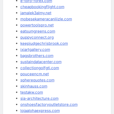
e-toro-forex.com
cheapbookingflight.com
jamalek3almy.net
mobesekameracanliizle.com
powertoolspro.net
eatsumgreens.com
puppyconnect.org
keepjudgechrisbrook.com
ixiartgallery.com
bagsbrothers.com
sustaindatacenter.com
collectiongolfgti.com
pouceencm.net
spherequotes.com
skinhauss.com
testakw.com
sia-architecture.com
onshoesfactoryoutletstore.com
lojaalohaexpress.com