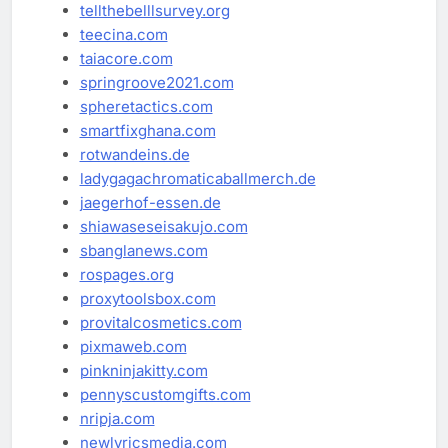
tellthebelllsurvey.org
teecina.com
taiacore.com
springroove2021.com
spheretactics.com
smartfixghana.com
rotwandeins.de
ladygagachromaticaballmerch.de
jaegerhof-essen.de
shiawaseseisakujo.com
sbanglanews.com
rospages.org
proxytoolsbox.com
provitalcosmetics.com
pixmaweb.com
pinkninjakitty.com
pennyscustomgifts.com
nripja.com
newlyricsmedia.com