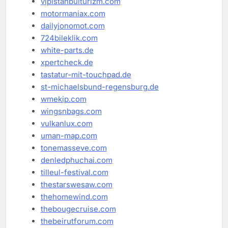
vipistanbulturizm.com
motormaniax.com
dailyjonomot.com
724bileklik.com
white-parts.de
xpertcheck.de
tastatur-mit-touchpad.de
st-michaelsbund-regensburg.de
wmekip.com
wingsnbags.com
vulkanlux.com
uman-map.com
tonemasseve.com
denledphuchai.com
tilleul-festival.com
thestarswesaw.com
thehomewind.com
thebougecruise.com
thebeirutforum.com