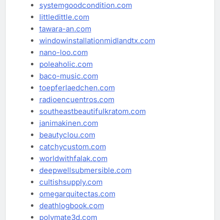
systemgoodcondition.com
littledittle.com
tawara-an.com
windowinstallationmidlandtx.com
nano-loo.com
poleaholic.com
baco-music.com
toepferlaedchen.com
radioencuentros.com
southeastbeautifulkratom.com
janimakinen.com
beautyclou.com
catchycustom.com
worldwithfalak.com
deepwellsubmersible.com
cultishsupply.com
omegarquitectas.com
deathlogbook.com
polymate3d.com