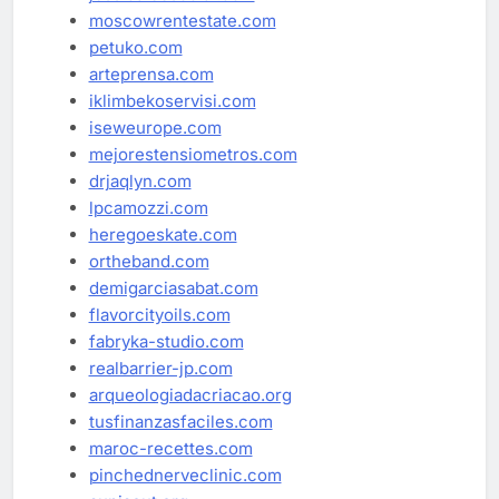
moscowrentestate.com
petuko.com
arteprensa.com
iklimbekoservisi.com
iseweurope.com
mejorestensiometros.com
drjaqlyn.com
lpcamozzi.com
heregoeskate.com
ortheband.com
demigarciasabat.com
flavorcityoils.com
fabryka-studio.com
realbarrier-jp.com
arqueologiadacriacao.org
tusfinanzasfaciles.com
maroc-recettes.com
pinchednerveclinic.com