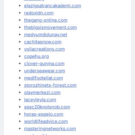
elazigsatrancakademi.com
redoxldn.com
thegang-online.com
thebigsismovement.com
medyumdolunay.net
cachitasnow.com
voilacreations.com
copehu.org
clover-gunma.com
underseawear.com
medifooteilat.com
storozhinets-forest.com
olaymerkezi.com
laceyleyla.com
spsc20knotsnob.com
horas-espejo.com
worldlifeadvice.com
masteringnetworks.com