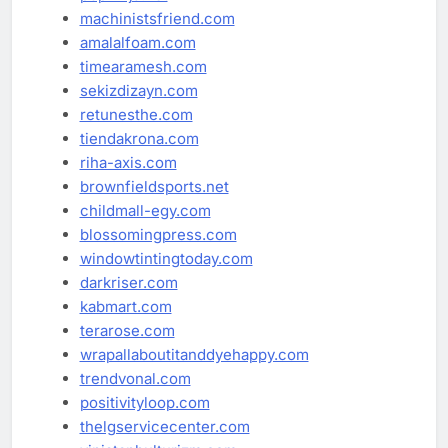
machinistsfriend.com
amalalfoam.com
timearamesh.com
sekizdizayn.com
retunesthe.com
tiendakrona.com
riha-axis.com
brownfieldsports.net
childmall-egy.com
blossomingpress.com
windowtintingtoday.com
darkriser.com
kabmart.com
terarose.com
wrapallaboutitanddyehappy.com
trendvonal.com
positivityloop.com
thelgservicecenter.com