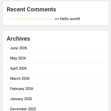
Recent Comments
A WordPress Commenter
on
Hello world!
Archives
June 2026
May 2026
April 2026
March 2026
February 2026
January 2026
December 2025