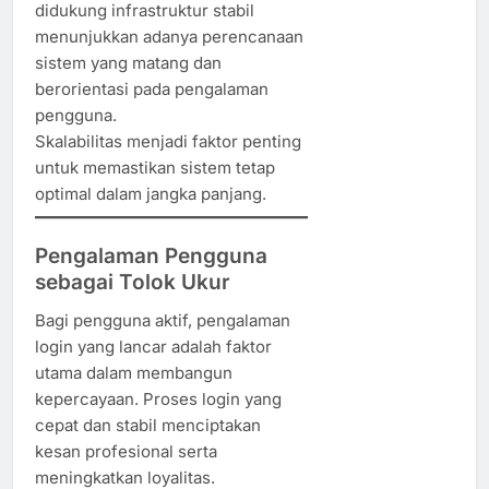
didukung infrastruktur stabil
menunjukkan adanya perencanaan
sistem yang matang dan
berorientasi pada pengalaman
pengguna.
Skalabilitas menjadi faktor penting
untuk memastikan sistem tetap
optimal dalam jangka panjang.
Pengalaman Pengguna
sebagai Tolok Ukur
Bagi pengguna aktif, pengalaman
login yang lancar adalah faktor
utama dalam membangun
kepercayaan. Proses login yang
cepat dan stabil menciptakan
kesan profesional serta
meningkatkan loyalitas.