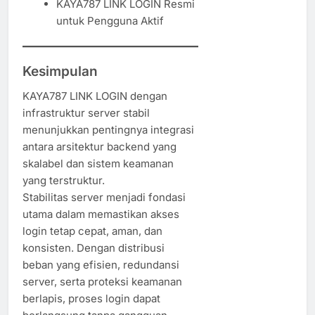
KAYA787 LINK LOGIN Resmi
untuk Pengguna Aktif
Kesimpulan
KAYA787 LINK LOGIN dengan
infrastruktur server stabil
menunjukkan pentingnya integrasi
antara arsitektur backend yang
skalabel dan sistem keamanan
yang terstruktur.
Stabilitas server menjadi fondasi
utama dalam memastikan akses
login tetap cepat, aman, dan
konsisten. Dengan distribusi
beban yang efisien, redundansi
server, serta proteksi keamanan
berlapis, proses login dapat