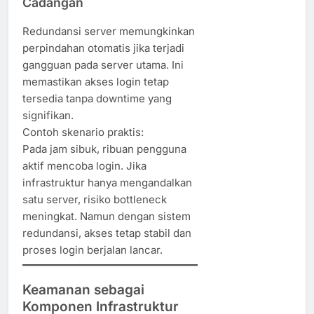
Cadangan
Redundansi server memungkinkan
perpindahan otomatis jika terjadi
gangguan pada server utama. Ini
memastikan akses login tetap
tersedia tanpa downtime yang
signifikan.
Contoh skenario praktis:
Pada jam sibuk, ribuan pengguna
aktif mencoba login. Jika
infrastruktur hanya mengandalkan
satu server, risiko bottleneck
meningkat. Namun dengan sistem
redundansi, akses tetap stabil dan
proses login berjalan lancar.
Keamanan sebagai
Komponen Infrastruktur