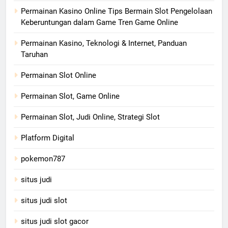
Permainan Kasino Online Tips Bermain Slot Pengelolaan
Keberuntungan dalam Game Tren Game Online
Permainan Kasino, Teknologi & Internet, Panduan
Taruhan
Permainan Slot Online
Permainan Slot, Game Online
Permainan Slot, Judi Online, Strategi Slot
Platform Digital
pokemon787
situs judi
situs judi slot
situs judi slot gacor