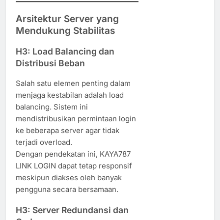
Arsitektur Server yang
Mendukung Stabilitas
H3: Load Balancing dan
Distribusi Beban
Salah satu elemen penting dalam
menjaga kestabilan adalah load
balancing. Sistem ini
mendistribusikan permintaan login
ke beberapa server agar tidak
terjadi overload.
Dengan pendekatan ini, KAYA787
LINK LOGIN dapat tetap responsif
meskipun diakses oleh banyak
pengguna secara bersamaan.
H3: Server Redundansi dan