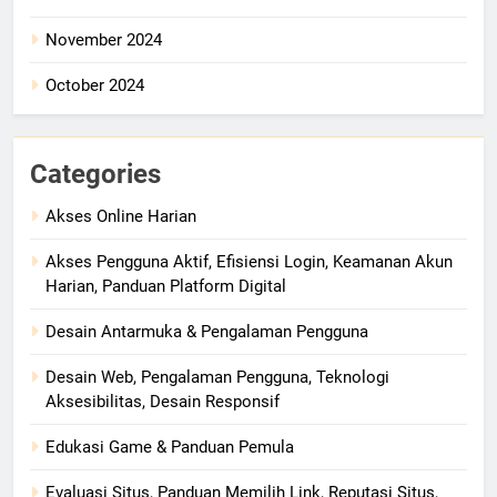
November 2024
October 2024
Categories
Akses Online Harian
Akses Pengguna Aktif, Efisiensi Login, Keamanan Akun
Harian, Panduan Platform Digital
Desain Antarmuka & Pengalaman Pengguna
Desain Web, Pengalaman Pengguna, Teknologi
Aksesibilitas, Desain Responsif
Edukasi Game & Panduan Pemula
Evaluasi Situs, Panduan Memilih Link, Reputasi Situs,