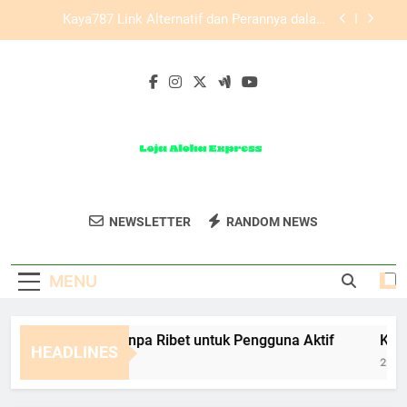
Skip
Edwinslot Alternatif dengan Tampilan Ringkas
to
untuk Pengguna Baru yang Ingin Akses Lebih
Mudah
content
Cara Membuat Akun Pokemon787 dengan
Prosedur Sederhana untuk Pengguna Baru
Lebah4D Login Tanpa Ribet untuk Pengguna Aktif
Kaya787 Link Alternatif dan Perannya dalam
Menjaga Kelancaran Akses
Edwinslot Alternatif dengan Tampilan Ringkas
untuk Pengguna Baru yang Ingin Akses Lebih
Loja Aloha
Mudah
Dapatkan Pakaian Dan Aksesori Berkualitas
Cara Membuat Akun Pokemon787 dengan
NEWSLETTER
RANDOM NEWS
Express
Prosedur Sederhana untuk Pengguna Baru
Di Loja Aloha Express.
MENU
bah4D Login Tanpa Ribet untuk Pengguna Aktif
Kaya787
HEADLINES
Months Ago
2 Months 