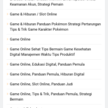
Keamanan Akun, Strategi Pemain
Game & Hiburan / Slot Online
Game & Hiburan Panduan Pokémon Strategi Pertarungan
Tips & Trik Game Karakter Pokémon
Game Online
Game Online Sehat Tips Bermain Game Kesehatan
Digital Manajemen Waktu Tips Produktif
Game Online, Edukasi Digital, Panduan Pemula
Game Online, Panduan Pemula, Hiburan Digital
Game Online, Slot Online, Panduan Judi
Game Online, Tips & Trik, Panduan Pemula, Strategi
Bermain