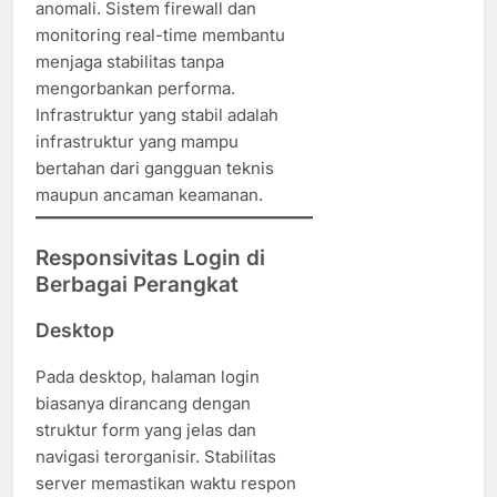
anomali. Sistem firewall dan
monitoring real-time membantu
menjaga stabilitas tanpa
mengorbankan performa.
Infrastruktur yang stabil adalah
infrastruktur yang mampu
bertahan dari gangguan teknis
maupun ancaman keamanan.
Responsivitas Login di
Berbagai Perangkat
Desktop
Pada desktop, halaman login
biasanya dirancang dengan
struktur form yang jelas dan
navigasi terorganisir. Stabilitas
server memastikan waktu respon