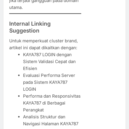
jika terjadi gangguan pada domain
utama.
Internal Linking
Suggestion
Untuk memperkuat cluster brand,
artikel ini dapat dikaitkan dengan:
KAYA787 LOGIN dengan
Sistem Validasi Cepat dan
Efisien
Evaluasi Performa Server
pada Sistem KAYA787
LOGIN
Performa dan Responsivitas
KAYA787 di Berbagai
Perangkat
Analisis Struktur dan
Navigasi Halaman KAYA787