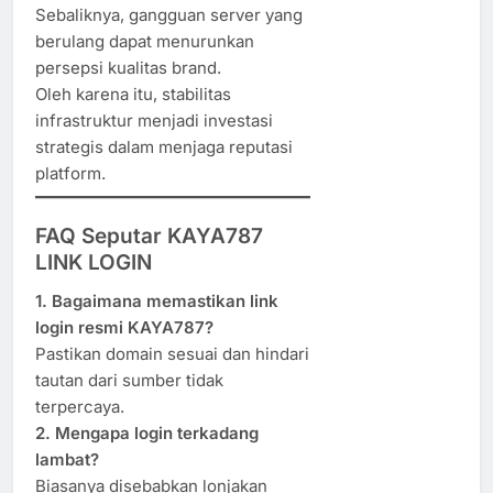
Sebaliknya, gangguan server yang
berulang dapat menurunkan
persepsi kualitas brand.
Oleh karena itu, stabilitas
infrastruktur menjadi investasi
strategis dalam menjaga reputasi
platform.
FAQ Seputar KAYA787
LINK LOGIN
1. Bagaimana memastikan link
login resmi KAYA787?
Pastikan domain sesuai dan hindari
tautan dari sumber tidak
terpercaya.
2. Mengapa login terkadang
lambat?
Biasanya disebabkan lonjakan