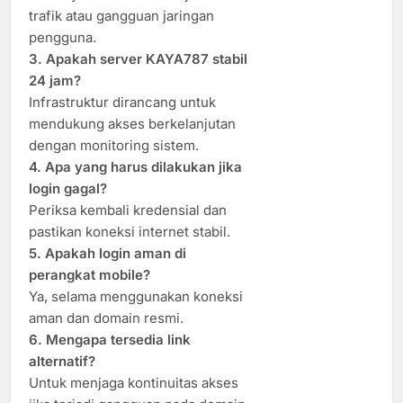
trafik atau gangguan jaringan
pengguna.
3. Apakah server KAYA787 stabil
24 jam?
Infrastruktur dirancang untuk
mendukung akses berkelanjutan
dengan monitoring sistem.
4. Apa yang harus dilakukan jika
login gagal?
Periksa kembali kredensial dan
pastikan koneksi internet stabil.
5. Apakah login aman di
perangkat mobile?
Ya, selama menggunakan koneksi
aman dan domain resmi.
6. Mengapa tersedia link
alternatif?
Untuk menjaga kontinuitas akses