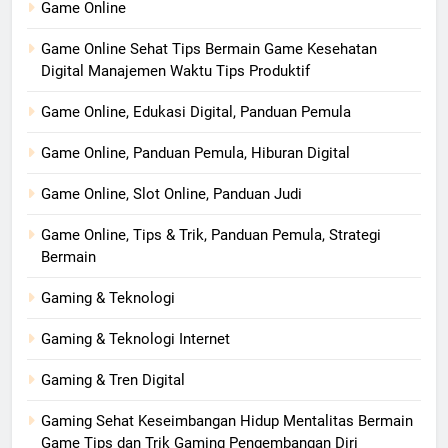
Game Online
Game Online Sehat Tips Bermain Game Kesehatan
Digital Manajemen Waktu Tips Produktif
Game Online, Edukasi Digital, Panduan Pemula
Game Online, Panduan Pemula, Hiburan Digital
Game Online, Slot Online, Panduan Judi
Game Online, Tips & Trik, Panduan Pemula, Strategi
Bermain
Gaming & Teknologi
Gaming & Teknologi Internet
Gaming & Tren Digital
Gaming Sehat Keseimbangan Hidup Mentalitas Bermain
Game Tips dan Trik Gaming Pengembangan Diri