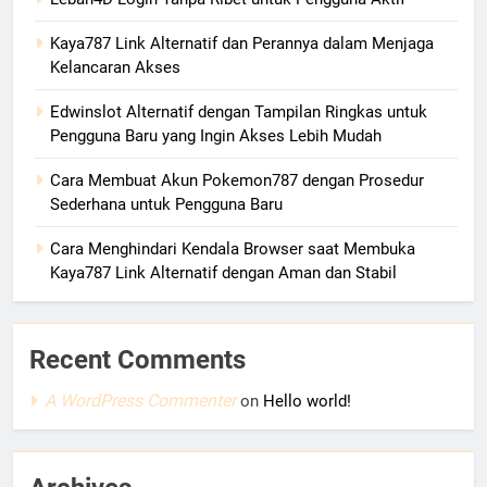
Kaya787 Link Alternatif dan Perannya dalam Menjaga
Kelancaran Akses
Edwinslot Alternatif dengan Tampilan Ringkas untuk
Pengguna Baru yang Ingin Akses Lebih Mudah
Cara Membuat Akun Pokemon787 dengan Prosedur
Sederhana untuk Pengguna Baru
Cara Menghindari Kendala Browser saat Membuka
Kaya787 Link Alternatif dengan Aman dan Stabil
Recent Comments
A WordPress Commenter
on
Hello world!