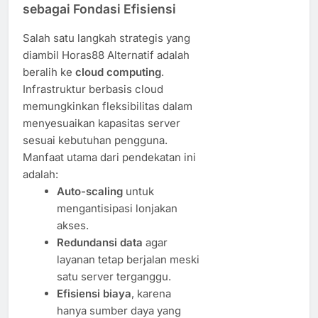
sebagai Fondasi Efisiensi
Salah satu langkah strategis yang
diambil Horas88 Alternatif adalah
beralih ke
cloud computing
.
Infrastruktur berbasis cloud
memungkinkan fleksibilitas dalam
menyesuaikan kapasitas server
sesuai kebutuhan pengguna.
Manfaat utama dari pendekatan ini
adalah:
Auto-scaling
untuk
mengantisipasi lonjakan
akses.
Redundansi data
agar
layanan tetap berjalan meski
satu server terganggu.
Efisiensi biaya
, karena
hanya sumber daya yang