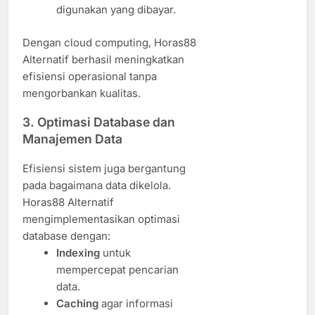
digunakan yang dibayar.
Dengan cloud computing, Horas88
Alternatif berhasil meningkatkan
efisiensi operasional tanpa
mengorbankan kualitas.
3. Optimasi Database dan
Manajemen Data
Efisiensi sistem juga bergantung
pada bagaimana data dikelola.
Horas88 Alternatif
mengimplementasikan optimasi
database dengan:
Indexing
untuk
mempercepat pencarian
data.
Caching
agar informasi