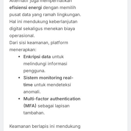
Alternatif juga memperhatikan
efisiensi energi
dengan memilih
pusat data yang ramah lingkungan.
Hal ini mendukung keberlanjutan
digital sekaligus menekan biaya
operasional.
Dari sisi keamanan, platform
menerapkan:
Enkripsi data
untuk
melindungi informasi
pengguna.
Sistem monitoring real-
time
untuk mendeteksi
anomali.
Multi-factor authentication
(MFA)
sebagai lapisan
tambahan.
Keamanan berlapis ini mendukung