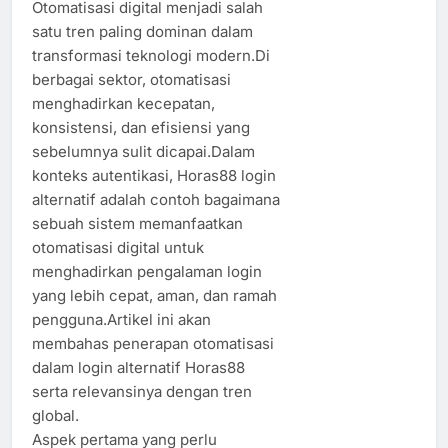
Otomatisasi digital menjadi salah
satu tren paling dominan dalam
transformasi teknologi modern.Di
berbagai sektor, otomatisasi
menghadirkan kecepatan,
konsistensi, dan efisiensi yang
sebelumnya sulit dicapai.Dalam
konteks autentikasi, Horas88 login
alternatif adalah contoh bagaimana
sebuah sistem memanfaatkan
otomatisasi digital untuk
menghadirkan pengalaman login
yang lebih cepat, aman, dan ramah
pengguna.Artikel ini akan
membahas penerapan otomatisasi
dalam login alternatif Horas88
serta relevansinya dengan tren
global.
Aspek pertama yang perlu