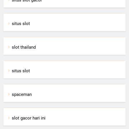
situs slot gacor
situs slot
slot thailand
situs slot
spaceman
slot gacor hari ini