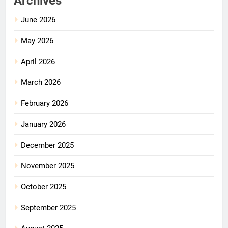
Archives
June 2026
May 2026
April 2026
March 2026
February 2026
January 2026
December 2025
November 2025
October 2025
September 2025