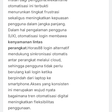
otomatisasi ini terbukti
menurunkan tingkat frustrasi
sekaligus meningkatkan kepuasan
pengguna dalam jangka panjang.
Dalam hal pengalaman pengguna
(UX), otomatisasi login membawa
kenyamanan lintas
perangkat
.Horas88 login alternatif
mendukung sinkronisasi otomatis
antar perangkat melalui cloud,
sehingga pengguna tidak perlu
berulang kali login ketika
berpindah dari laptop ke
smartphone.Akses yang konsisten
ini merupakan wujud nyata
bagaimana tren otomatisasi digital
meningkatkan fleksibilitas
penggunaan.