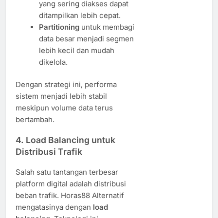
yang sering diakses dapat
ditampilkan lebih cepat.
Partitioning
untuk membagi
data besar menjadi segmen
lebih kecil dan mudah
dikelola.
Dengan strategi ini, performa
sistem menjadi lebih stabil
meskipun volume data terus
bertambah.
4. Load Balancing untuk
Distribusi Trafik
Salah satu tantangan terbesar
platform digital adalah distribusi
beban trafik. Horas88 Alternatif
mengatasinya dengan
load