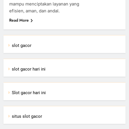
mampu menciptakan layanan yang
efisien, aman, dan andal.
Read More
slot gacor
slot gacor hari ini
Slot gacor hari ini
situs slot gacor