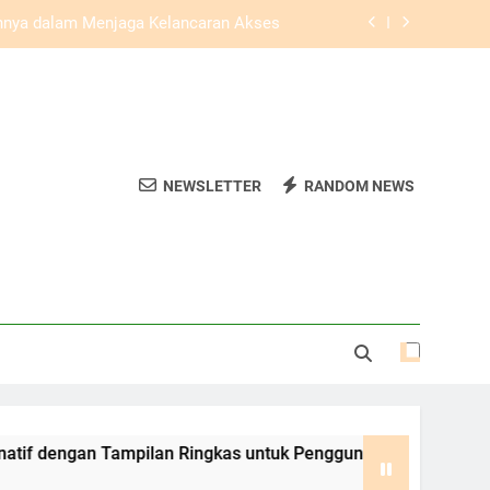
annya dalam Menjaga Kelancaran Akses
una Baru yang Ingin Akses Lebih Mudah
edur Sederhana untuk Pengguna Baru
gin Tanpa Ribet untuk Pengguna Aktif
NEWSLETTER
RANDOM NEWS
annya dalam Menjaga Kelancaran Akses
una Baru yang Ingin Akses Lebih Mudah
edur Sederhana untuk Pengguna Baru
n Tampilan Ringkas untuk Pengguna Baru yang Ingin Akses Le