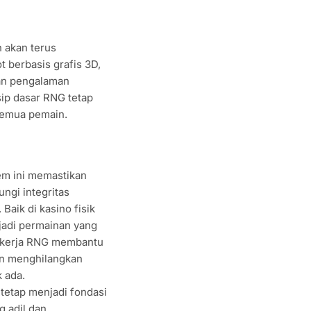
 akan terus
 berbasis grafis 3D,
kan pengalaman
sip dasar RNG tetap
 semua pemain.
tem ini memastikan
ungi integritas
aik di kasino fisik
jadi permainan yang
 kerja RNG membantu
dan menghilangkan
k ada.
tetap menjadi fondasi
 adil dan