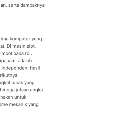
an, serta dampaknya
itma komputer yang
t. Di mesin slot,
imbol pada rol,
dipahami adalah
 independen; hasil
rikutnya.
ngkat lunak yang
 hingga jutaan angka
gunakan untuk
isme mekanik yang