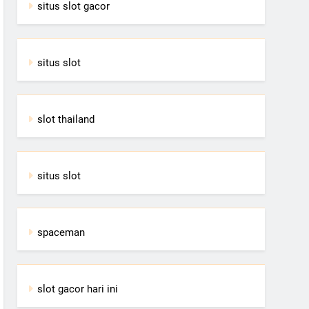
situs slot gacor
situs slot
slot thailand
situs slot
spaceman
slot gacor hari ini