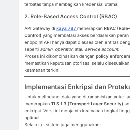
terbatas tanpa membagikan kredensial utama.
2. Role-Based Access Control (RBAC)
API Gateway di
kaya 787
menerapkan
RBAC (Role
Control)
yang membatasi akses berdasarkan peran 
endpoint API hanya dapat diakses oleh entitas denga
seperti
admin
,
operator
, atau
service account
.
Proses ini dikombinasikan dengan
policy enforcem
memastikan keputusan otorisasi selalu disesuaikan
keamanan terkini.
Implementasi Enkripsi dan Protek
Untuk melindungi data yang ditransmisikan antar l
menerapkan
TLS 1.3 (Transport Layer Security)
se
enkripsi. Versi ini menjamin keamanan tingkat ting
optimal.
Selain itu, sistem juga menggunakan: