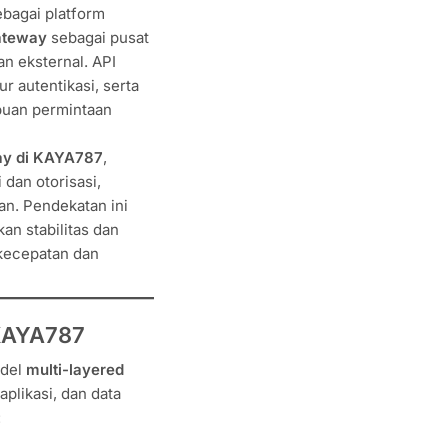
ebagai platform
ateway
sebagai pusat
an eksternal. API
ur autentikasi, serta
uan permintaan
ay di KAYA787
,
dan otorisasi,
an. Pendekatan ini
n stabilitas dan
kecepatan dan
 KAYA787
odel
multi-layered
likasi, dan data
: