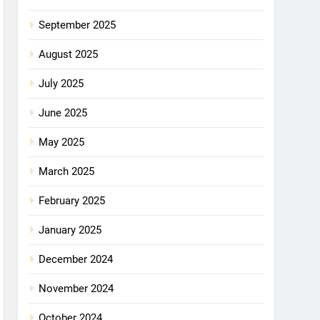
September 2025
August 2025
July 2025
June 2025
May 2025
March 2025
February 2025
January 2025
December 2024
November 2024
October 2024