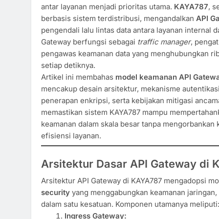
antar layanan menjadi prioritas utama.
KAYA787
, s
berbasis sistem terdistribusi, mengandalkan
API G
pengendali lalu lintas data antara layanan internal d
Gateway berfungsi sebagai
traffic manager
, pengat
pengawas keamanan data yang menghubungkan rib
setiap detiknya.
Artikel ini membahas
model keamanan API Gatew
mencakup desain arsitektur, mekanisme autentikasi 
penerapan enkripsi, serta kebijakan mitigasi ancam
memastikan sistem KAYA787 mampu mempertahanka
keamanan dalam skala besar tanpa mengorbankan 
efisiensi layanan.
Arsitektur Dasar API Gateway di
Arsitektur API Gateway di KAYA787 mengadopsi m
security
yang menggabungkan keamanan jaringan, ap
dalam satu kesatuan. Komponen utamanya meliputi
Ingress Gateway: