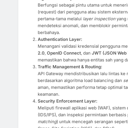
Berfungsi sebagai pintu utama untuk mener
(request) dari pengguna atau sistem eksterna
pertama-tama melalui
layer inspection
yang 
mendeteksi anomali, dan memblokir permint
berbahaya.
Authentication Layer:
Menangani validasi kredensial pengguna 
2.0
,
OpenID Connect
, dan
JWT (JSON Web 
memastikan bahwa hanya entitas sah yang d
Traffic Management & Routing:
API Gateway mendistribusikan lalu lintas ke
berdasarkan algoritma load balancing dan
se
aman, memastikan performa tetap optimal 
keamanan.
Security Enforcement Layer:
Meliputi firewall aplikasi web (WAF), siste
(IDS/IPS), dan inspeksi permintaan berbasis 
matching
) untuk mencegah serangan seperti