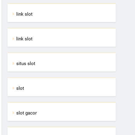
link slot
link slot
situs slot
slot
slot gacor