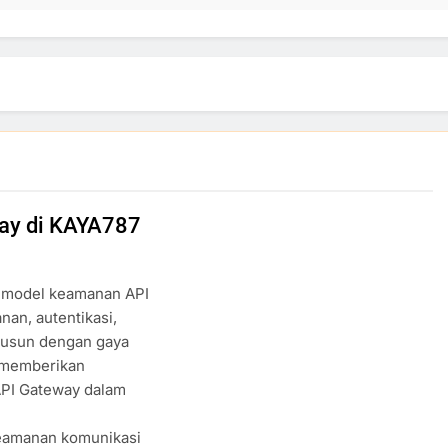
ay di KAYA787
p model keamanan API
an, autentikasi,
Disusun dengan gaya
i memberikan
PI Gateway dalam
keamanan komunikasi