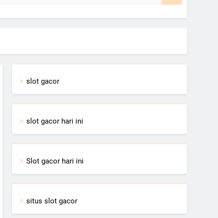
slot gacor
slot gacor hari ini
Slot gacor hari ini
situs slot gacor