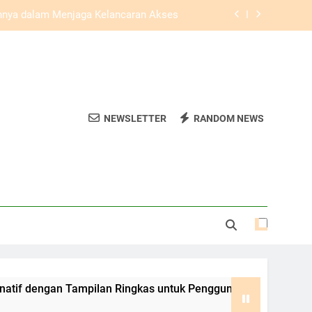
annya dalam Menjaga Kelancaran Akses
una Baru yang Ingin Akses Lebih Mudah
edur Sederhana untuk Pengguna Baru
gin Tanpa Ribet untuk Pengguna Aktif
NEWSLETTER
RANDOM NEWS
annya dalam Menjaga Kelancaran Akses
una Baru yang Ingin Akses Lebih Mudah
edur Sederhana untuk Pengguna Baru
n Tampilan Ringkas untuk Pengguna Baru yang Ingin Akses Le