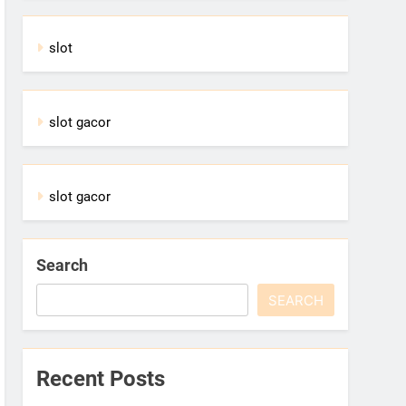
slot
slot gacor
slot gacor
Search
SEARCH
Recent Posts