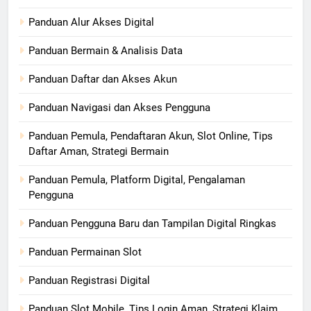
Panduan Alur Akses Digital
Panduan Bermain & Analisis Data
Panduan Daftar dan Akses Akun
Panduan Navigasi dan Akses Pengguna
Panduan Pemula, Pendaftaran Akun, Slot Online, Tips
Daftar Aman, Strategi Bermain
Panduan Pemula, Platform Digital, Pengalaman
Pengguna
Panduan Pengguna Baru dan Tampilan Digital Ringkas
Panduan Permainan Slot
Panduan Registrasi Digital
Panduan Slot Mobile, Tips Login Aman, Strategi Klaim