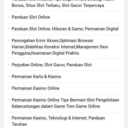
Bonus, Situs Slot Terbaru, Slot Gacor Terpercaya
Panduan Slot Online
Panduan Slot Online, Hiburan & Game, Permainan Digital
Pencegahan Error Akses,Optimasi Browser
Harian,Stabilitas Koneksi Internet,Manajemen Sesi
Pengguna,Keamanan Digital Praktis
Perjudian Online, Slot Gacor, Panduan Slot
Permainan Kartu & Kasino
Permainan Kasino Online
Permainan Kasino Online Tips Bermain Slot Pengelolaan
Keberuntungan dalam Game Tren Game Online
Permainan Kasino, Teknologi & Internet, Panduan
Taruhan