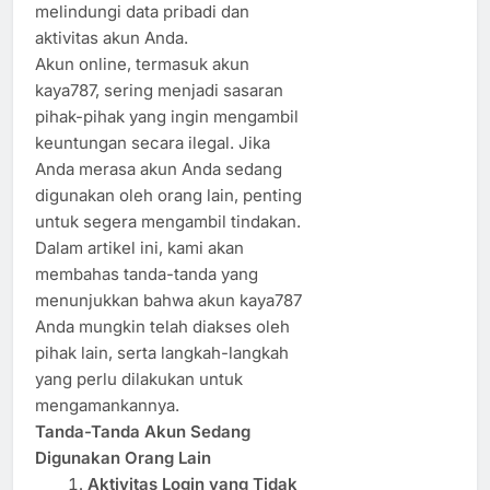
melindungi data pribadi dan
aktivitas akun Anda.
Akun online, termasuk akun
kaya787, sering menjadi sasaran
pihak-pihak yang ingin mengambil
keuntungan secara ilegal. Jika
Anda merasa akun Anda sedang
digunakan oleh orang lain, penting
untuk segera mengambil tindakan.
Dalam artikel ini, kami akan
membahas tanda-tanda yang
menunjukkan bahwa akun kaya787
Anda mungkin telah diakses oleh
pihak lain, serta langkah-langkah
yang perlu dilakukan untuk
mengamankannya.
Tanda-Tanda Akun Sedang
Digunakan Orang Lain
Aktivitas Login yang Tidak