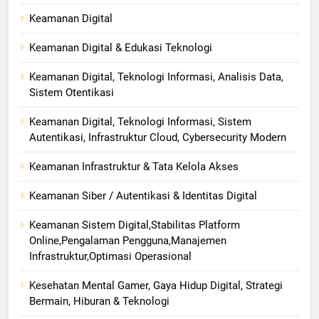
Keamanan Digital
Keamanan Digital & Edukasi Teknologi
Keamanan Digital, Teknologi Informasi, Analisis Data,
Sistem Otentikasi
Keamanan Digital, Teknologi Informasi, Sistem
Autentikasi, Infrastruktur Cloud, Cybersecurity Modern
Keamanan Infrastruktur & Tata Kelola Akses
Keamanan Siber / Autentikasi & Identitas Digital
Keamanan Sistem Digital,Stabilitas Platform
Online,Pengalaman Pengguna,Manajemen
Infrastruktur,Optimasi Operasional
Kesehatan Mental Gamer, Gaya Hidup Digital, Strategi
Bermain, Hiburan & Teknologi