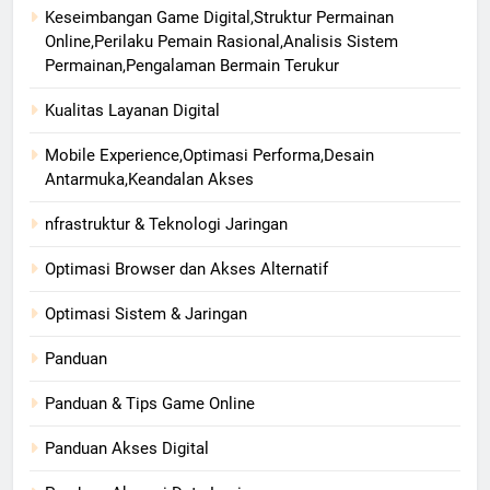
Keseimbangan Game Digital,Struktur Permainan
Online,Perilaku Pemain Rasional,Analisis Sistem
Permainan,Pengalaman Bermain Terukur
Kualitas Layanan Digital
Mobile Experience,Optimasi Performa,Desain
Antarmuka,Keandalan Akses
nfrastruktur & Teknologi Jaringan
Optimasi Browser dan Akses Alternatif
Optimasi Sistem & Jaringan
Panduan
Panduan & Tips Game Online
Panduan Akses Digital