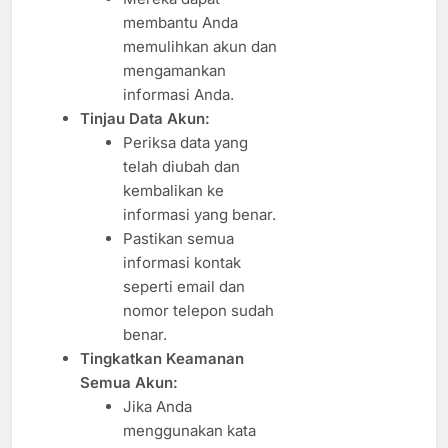
membantu Anda
memulihkan akun dan
mengamankan
informasi Anda.
Tinjau Data Akun:
Periksa data yang
telah diubah dan
kembalikan ke
informasi yang benar.
Pastikan semua
informasi kontak
seperti email dan
nomor telepon sudah
benar.
Tingkatkan Keamanan
Semua Akun:
Jika Anda
menggunakan kata