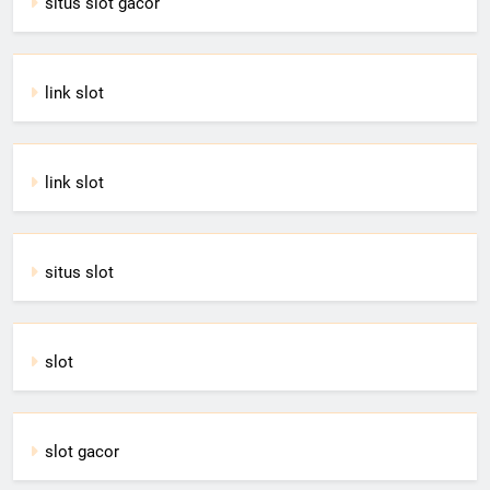
situs slot gacor
link slot
link slot
situs slot
slot
slot gacor