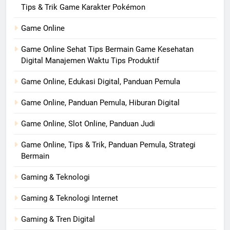
Tips & Trik Game Karakter Pokémon
Game Online
Game Online Sehat Tips Bermain Game Kesehatan
Digital Manajemen Waktu Tips Produktif
Game Online, Edukasi Digital, Panduan Pemula
Game Online, Panduan Pemula, Hiburan Digital
Game Online, Slot Online, Panduan Judi
Game Online, Tips & Trik, Panduan Pemula, Strategi
Bermain
Gaming & Teknologi
Gaming & Teknologi Internet
Gaming & Tren Digital