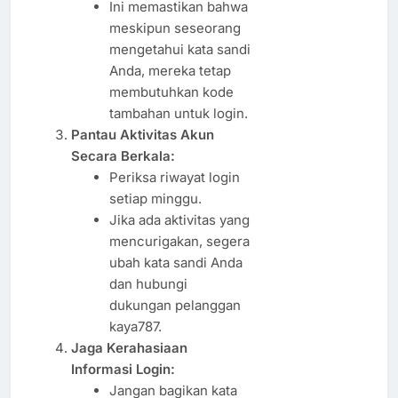
Ini memastikan bahwa
meskipun seseorang
mengetahui kata sandi
Anda, mereka tetap
membutuhkan kode
tambahan untuk login.
Pantau Aktivitas Akun
Secara Berkala:
Periksa riwayat login
setiap minggu.
Jika ada aktivitas yang
mencurigakan, segera
ubah kata sandi Anda
dan hubungi
dukungan pelanggan
kaya787.
Jaga Kerahasiaan
Informasi Login:
Jangan bagikan kata