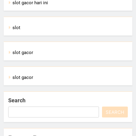
slot gacor hari ini
slot
slot gacor
slot gacor
Search
SEARCH