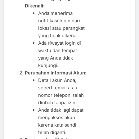
Dikenali:
Anda menerima
notifikasi login dari
lokasi atau perangkat
yang tidak dikenal.
Ada riwayat login di
waktu dan tempat
yang Anda tidak
kunjungi.
Perubahan Informasi Akun:
Detail akun Anda,
seperti email atau
nomor telepon, telah
diubah tanpa izin.
Anda tidak lagi dapat
mengakses akun
karena kata sandi
telah diganti.