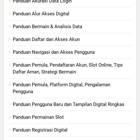
Panduan Akurasi Data Login
Panduan Alur Akses Digital
Panduan Bermain & Analisis Data
Panduan Daftar dan Akses Akun
Panduan Navigasi dan Akses Pengguna
Panduan Pemula, Pendaftaran Akun, Slot Online, Tips
Daftar Aman, Strategi Bermain
Panduan Pemula, Platform Digital, Pengalaman
Pengguna
Panduan Pengguna Baru dan Tampilan Digital Ringkas
Panduan Permainan Slot
Panduan Registrasi Digital