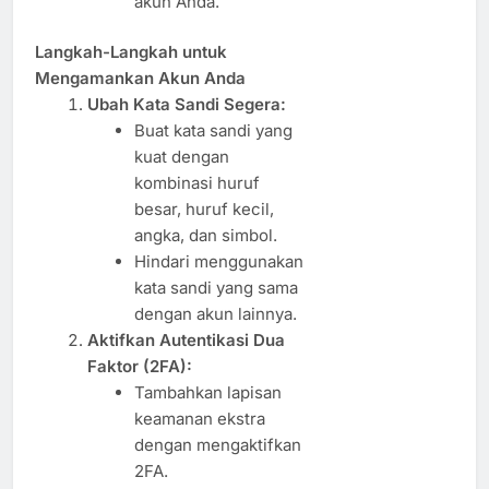
akun Anda.
Langkah-Langkah untuk
Mengamankan Akun Anda
Ubah Kata Sandi Segera:
Buat kata sandi yang
kuat dengan
kombinasi huruf
besar, huruf kecil,
angka, dan simbol.
Hindari menggunakan
kata sandi yang sama
dengan akun lainnya.
Aktifkan Autentikasi Dua
Faktor (2FA):
Tambahkan lapisan
keamanan ekstra
dengan mengaktifkan
2FA.