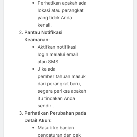
Perhatikan apakah ada
lokasi atau perangkat
yang tidak Anda
kenali.
Pantau Notifikasi
Keamanan:
Aktifkan notifikasi
login melalui email
atau SMS.
Jika ada
pemberitahuan masuk
dari perangkat baru,
segera periksa apakah
itu tindakan Anda
sendiri.
Perhatikan Perubahan pada
Detail Akun:
Masuk ke bagian
pengaturan dan cek