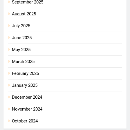
September 2025
August 2025
July 2025
June 2025
May 2025
March 2025
February 2025
January 2025
December 2024
November 2024
October 2024