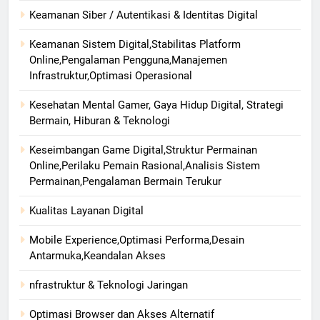
Keamanan Siber / Autentikasi & Identitas Digital
Keamanan Sistem Digital,Stabilitas Platform
Online,Pengalaman Pengguna,Manajemen
Infrastruktur,Optimasi Operasional
Kesehatan Mental Gamer, Gaya Hidup Digital, Strategi
Bermain, Hiburan & Teknologi
Keseimbangan Game Digital,Struktur Permainan
Online,Perilaku Pemain Rasional,Analisis Sistem
Permainan,Pengalaman Bermain Terukur
Kualitas Layanan Digital
Mobile Experience,Optimasi Performa,Desain
Antarmuka,Keandalan Akses
nfrastruktur & Teknologi Jaringan
Optimasi Browser dan Akses Alternatif