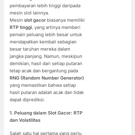
pembayaran lebih tinggi daripada
mesin slot lainnya.
Mesin
slot gacor
biasanya memiliki
RTP tinggi
, yang artinya memberi
pemain peluang lebih besar untuk
mendapatkan kembali sebagian
besar taruhan mereka dalam
jangka panjang. Namun, meskipun
demikian, hasil dari setiap putaran
tetap acak dan bergantung pada
RNG (Random Number Generator)
yang memastikan bahwa setiap
hasil putaran adalah acak dan tidak
dapat diprediksi.
1.
Peluang dalam Slot Gacor: RTP
dan Volatilitas
Salah satu hal pertama yang perlu