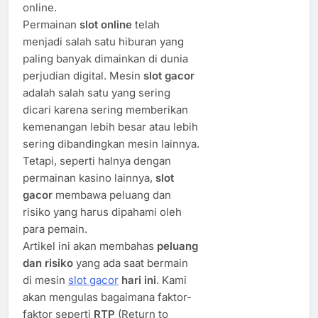
online.
Permainan
slot online
telah
menjadi salah satu hiburan yang
paling banyak dimainkan di dunia
perjudian digital. Mesin
slot gacor
adalah salah satu yang sering
dicari karena sering memberikan
kemenangan lebih besar atau lebih
sering dibandingkan mesin lainnya.
Tetapi, seperti halnya dengan
permainan kasino lainnya,
slot
gacor
membawa peluang dan
risiko yang harus dipahami oleh
para pemain.
Artikel ini akan membahas
peluang
dan risiko
yang ada saat bermain
di mesin
slot gacor
hari ini
. Kami
akan mengulas bagaimana faktor-
faktor seperti
RTP
(Return to