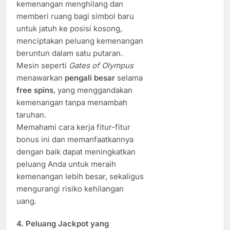
kemenangan menghilang dan
memberi ruang bagi simbol baru
untuk jatuh ke posisi kosong,
menciptakan peluang kemenangan
beruntun dalam satu putaran.
Mesin seperti
Gates of Olympus
menawarkan
pengali besar
selama
free spins
, yang menggandakan
kemenangan tanpa menambah
taruhan.
Memahami cara kerja fitur-fitur
bonus ini dan memanfaatkannya
dengan baik dapat meningkatkan
peluang Anda untuk meraih
kemenangan lebih besar, sekaligus
mengurangi risiko kehilangan
uang.
4.
Peluang Jackpot yang