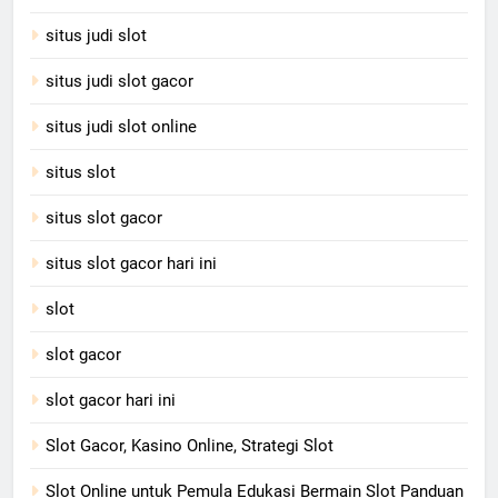
situs judi slot
situs judi slot gacor
situs judi slot online
situs slot
situs slot gacor
situs slot gacor hari ini
slot
slot gacor
slot gacor hari ini
Slot Gacor, Kasino Online, Strategi Slot
Slot Online untuk Pemula Edukasi Bermain Slot Panduan