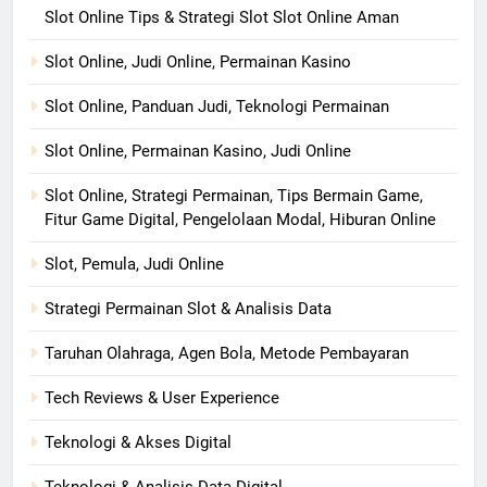
Slot Online Tips & Strategi Slot Slot Online Aman
Slot Online, Judi Online, Permainan Kasino
Slot Online, Panduan Judi, Teknologi Permainan
Slot Online, Permainan Kasino, Judi Online
Slot Online, Strategi Permainan, Tips Bermain Game,
Fitur Game Digital, Pengelolaan Modal, Hiburan Online
Slot, Pemula, Judi Online
Strategi Permainan Slot & Analisis Data
Taruhan Olahraga, Agen Bola, Metode Pembayaran
Tech Reviews & User Experience
Teknologi & Akses Digital