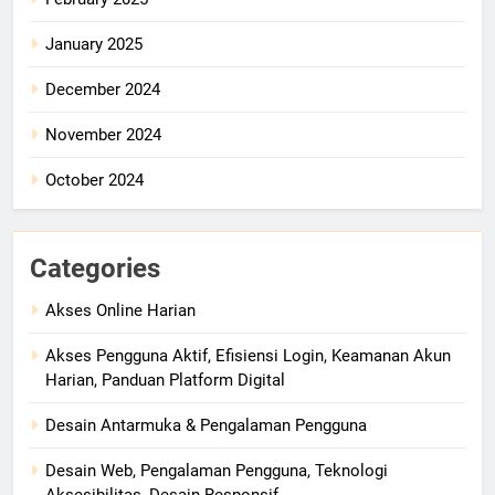
January 2025
December 2024
November 2024
October 2024
Categories
Akses Online Harian
Akses Pengguna Aktif, Efisiensi Login, Keamanan Akun
Harian, Panduan Platform Digital
Desain Antarmuka & Pengalaman Pengguna
Desain Web, Pengalaman Pengguna, Teknologi