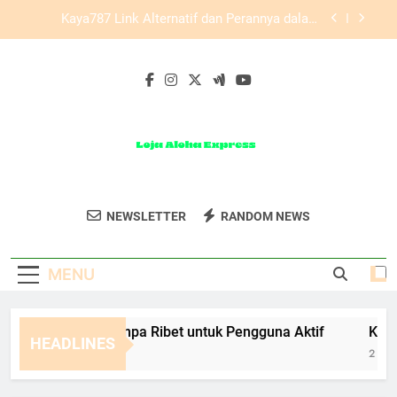
Skip
Edwinslot Alternatif dengan Tampilan Ringkas
to
untuk Pengguna Baru yang Ingin Akses Lebih
Mudah
content
Cara Membuat Akun Pokemon787 dengan
Prosedur Sederhana untuk Pengguna Baru
Lebah4D Login Tanpa Ribet untuk Pengguna Aktif
Kaya787 Link Alternatif dan Perannya dalam
Menjaga Kelancaran Akses
Edwinslot Alternatif dengan Tampilan Ringkas
untuk Pengguna Baru yang Ingin Akses Lebih
Loja Aloha
Mudah
Dapatkan Pakaian Dan Aksesori Berkualitas
Cara Membuat Akun Pokemon787 dengan
NEWSLETTER
RANDOM NEWS
Express
Prosedur Sederhana untuk Pengguna Baru
Di Loja Aloha Express.
MENU
bah4D Login Tanpa Ribet untuk Pengguna Aktif
Kaya787 
HEADLINES
onths Ago
2 Months 