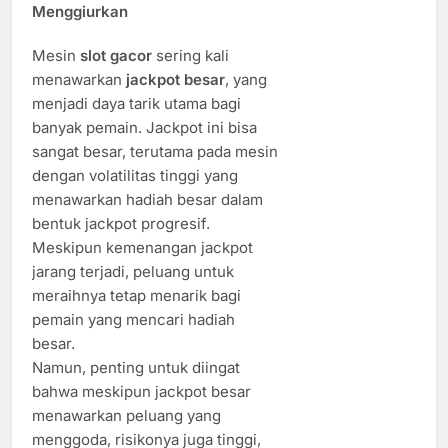
Menggiurkan
Mesin
slot gacor
sering kali
menawarkan
jackpot besar
, yang
menjadi daya tarik utama bagi
banyak pemain. Jackpot ini bisa
sangat besar, terutama pada mesin
dengan volatilitas tinggi yang
menawarkan hadiah besar dalam
bentuk jackpot progresif.
Meskipun kemenangan jackpot
jarang terjadi, peluang untuk
meraihnya tetap menarik bagi
pemain yang mencari hadiah
besar.
Namun, penting untuk diingat
bahwa meskipun jackpot besar
menawarkan peluang yang
menggoda, risikonya juga tinggi,