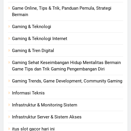
Game Online, Tips & Trik, Panduan Pemula, Strategi
Bermain
Gaming & Teknologi
Gaming & Teknologi Internet
Gaming & Tren Digital
Gaming Sehat Keseimbangan Hidup Mentalitas Bermain
Game Tips dan Trik Gaming Pengembangan Diri
Gaming Trends, Game Development, Community Gaming
Informasi Teknis
Infrastruktur & Monitoring Sistem
Infrastruktur Server & Sistem Akses
itus slot gacor hari ini