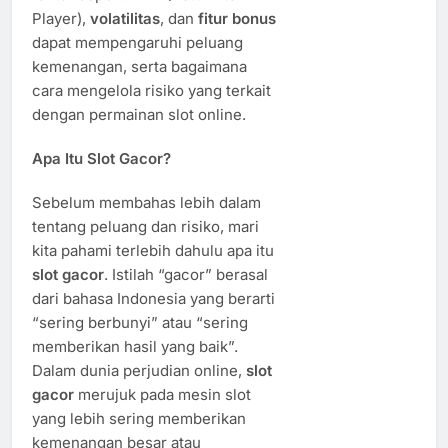
Player),
volatilitas
, dan
fitur bonus
dapat mempengaruhi peluang
kemenangan, serta bagaimana
cara mengelola risiko yang terkait
dengan permainan slot online.
Apa Itu Slot Gacor?
Sebelum membahas lebih dalam
tentang peluang dan risiko, mari
kita pahami terlebih dahulu apa itu
slot gacor
. Istilah “gacor” berasal
dari bahasa Indonesia yang berarti
“sering berbunyi” atau “sering
memberikan hasil yang baik”.
Dalam dunia perjudian online,
slot
gacor
merujuk pada mesin slot
yang lebih sering memberikan
kemenangan besar atau