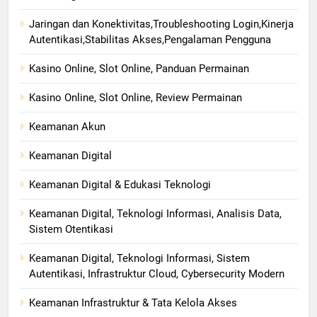
Jaringan dan Konektivitas,Troubleshooting Login,Kinerja
Autentikasi,Stabilitas Akses,Pengalaman Pengguna
Kasino Online, Slot Online, Panduan Permainan
Kasino Online, Slot Online, Review Permainan
Keamanan Akun
Keamanan Digital
Keamanan Digital & Edukasi Teknologi
Keamanan Digital, Teknologi Informasi, Analisis Data,
Sistem Otentikasi
Keamanan Digital, Teknologi Informasi, Sistem
Autentikasi, Infrastruktur Cloud, Cybersecurity Modern
Keamanan Infrastruktur & Tata Kelola Akses