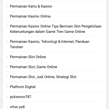
Permainan Kartu & Kasino
Permainan Kasino Online
Permainan Kasino Online Tips Bermain Slot Pengelolaan
Keberuntungan dalam Game Tren Game Online
Permainan Kasino, Teknologi & Internet, Panduan
Taruhan
Permainan Slot Online
Permainan Slot, Game Online
Permainan Slot, Judi Online, Strategi Slot
Platform Digital
pokemon787
situs judi