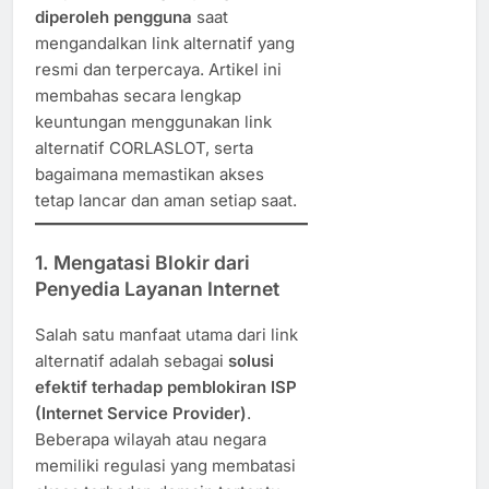
diperoleh pengguna
saat
mengandalkan link alternatif yang
resmi dan terpercaya. Artikel ini
membahas secara lengkap
keuntungan menggunakan link
alternatif CORLASLOT, serta
bagaimana memastikan akses
tetap lancar dan aman setiap saat.
1.
Mengatasi Blokir dari
Penyedia Layanan Internet
Salah satu manfaat utama dari link
alternatif adalah sebagai
solusi
efektif terhadap pemblokiran ISP
(Internet Service Provider)
.
Beberapa wilayah atau negara
memiliki regulasi yang membatasi