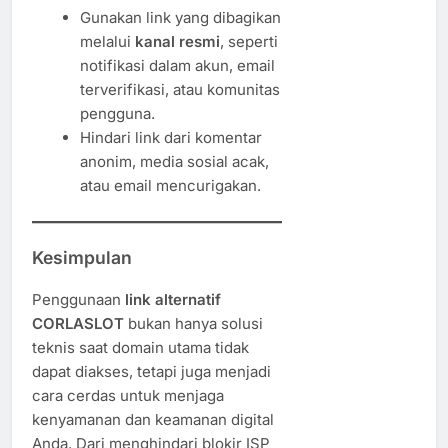
Gunakan link yang dibagikan
melalui
kanal resmi
, seperti
notifikasi dalam akun, email
terverifikasi, atau komunitas
pengguna.
Hindari link dari komentar
anonim, media sosial acak,
atau email mencurigakan.
Kesimpulan
Penggunaan
link alternatif
CORLASLOT
bukan hanya solusi
teknis saat domain utama tidak
dapat diakses, tetapi juga menjadi
cara cerdas untuk menjaga
kenyamanan dan keamanan digital
Anda. Dari menghindari blokir ISP