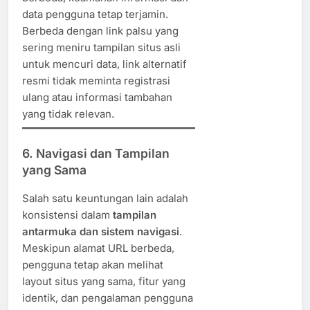
data pengguna tetap terjamin.
Berbeda dengan link palsu yang
sering meniru tampilan situs asli
untuk mencuri data, link alternatif
resmi tidak meminta registrasi
ulang atau informasi tambahan
yang tidak relevan.
6.
Navigasi dan Tampilan
yang Sama
Salah satu keuntungan lain adalah
konsistensi dalam
tampilan
antarmuka dan sistem navigasi
.
Meskipun alamat URL berbeda,
pengguna tetap akan melihat
layout situs yang sama, fitur yang
identik, dan pengalaman pengguna