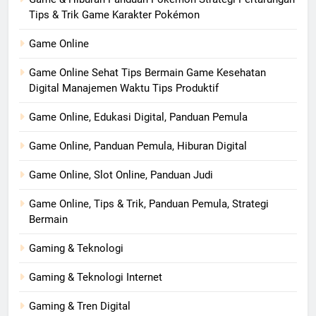
Tips & Trik Game Karakter Pokémon
Game Online
Game Online Sehat Tips Bermain Game Kesehatan
Digital Manajemen Waktu Tips Produktif
Game Online, Edukasi Digital, Panduan Pemula
Game Online, Panduan Pemula, Hiburan Digital
Game Online, Slot Online, Panduan Judi
Game Online, Tips & Trik, Panduan Pemula, Strategi
Bermain
Gaming & Teknologi
Gaming & Teknologi Internet
Gaming & Tren Digital