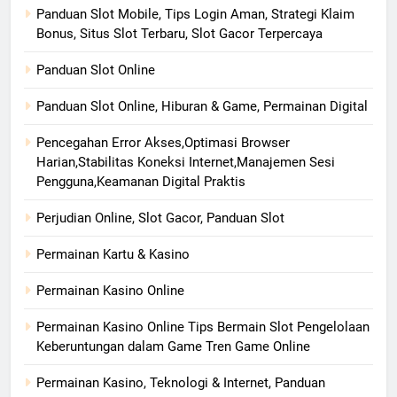
Panduan Slot Mobile, Tips Login Aman, Strategi Klaim
Bonus, Situs Slot Terbaru, Slot Gacor Terpercaya
Panduan Slot Online
Panduan Slot Online, Hiburan & Game, Permainan Digital
Pencegahan Error Akses,Optimasi Browser
Harian,Stabilitas Koneksi Internet,Manajemen Sesi
Pengguna,Keamanan Digital Praktis
Perjudian Online, Slot Gacor, Panduan Slot
Permainan Kartu & Kasino
Permainan Kasino Online
Permainan Kasino Online Tips Bermain Slot Pengelolaan
Keberuntungan dalam Game Tren Game Online
Permainan Kasino, Teknologi & Internet, Panduan