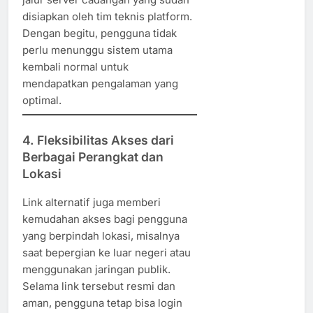
disiapkan oleh tim teknis platform.
Dengan begitu, pengguna tidak
perlu menunggu sistem utama
kembali normal untuk
mendapatkan pengalaman yang
optimal.
4.
Fleksibilitas Akses dari
Berbagai Perangkat dan
Lokasi
Link alternatif juga memberi
kemudahan akses bagi pengguna
yang berpindah lokasi, misalnya
saat bepergian ke luar negeri atau
menggunakan jaringan publik.
Selama link tersebut resmi dan
aman, pengguna tetap bisa login