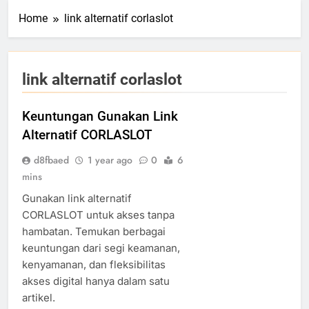
Home
link alternatif corlaslot
link alternatif corlaslot
Keuntungan Gunakan Link
Alternatif CORLASLOT
d8fbaed
1 year ago
0
6
mins
Gunakan link alternatif
CORLASLOT untuk akses tanpa
hambatan. Temukan berbagai
keuntungan dari segi keamanan,
kenyamanan, dan fleksibilitas
akses digital hanya dalam satu
artikel.