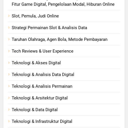
Fitur Game Digital, Pengelolaan Modal, Hiburan Online
Slot, Pemula, Judi Online
Strategi Permainan Slot & Analisis Data
Taruhan Olahraga, Agen Bola, Metode Pembayaran
Tech Reviews & User Experience
Teknologi & Akses Digital
Teknologi & Analisis Data Digital
Teknologi & Analisis Permainan
Teknologi & Arsitektur Digital
Teknologi & Data Digital
Teknologi & Infrastruktur Digital