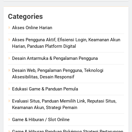
Categories
Akses Online Harian
Akses Pengguna Aktif, Efisiensi Login, Keamanan Akun
Harian, Panduan Platform Digital
Desain Antarmuka & Pengalaman Pengguna
Desain Web, Pengalaman Pengguna, Teknologi
Aksesibilitas, Desain Responsif
Edukasi Game & Panduan Pemula
Evaluasi Situs, Panduan Memilih Link, Reputasi Situs,
Keamanan Akun, Strategi Pemain
Game & Hiburan / Slot Online
Game & Hiburan Panduan Pokémon Strategi Pertarungan