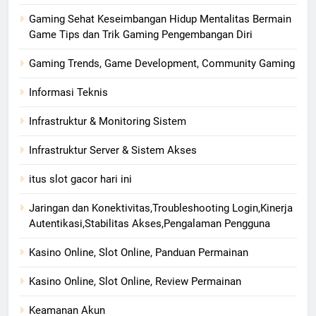
Gaming Sehat Keseimbangan Hidup Mentalitas Bermain
Game Tips dan Trik Gaming Pengembangan Diri
Gaming Trends, Game Development, Community Gaming
Informasi Teknis
Infrastruktur & Monitoring Sistem
Infrastruktur Server & Sistem Akses
itus slot gacor hari ini
Jaringan dan Konektivitas,Troubleshooting Login,Kinerja
Autentikasi,Stabilitas Akses,Pengalaman Pengguna
Kasino Online, Slot Online, Panduan Permainan
Kasino Online, Slot Online, Review Permainan
Keamanan Akun