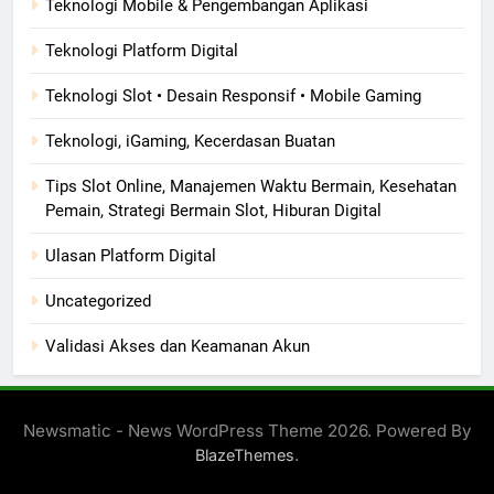
Teknologi Mobile & Pengembangan Aplikasi
Teknologi Platform Digital
Teknologi Slot • Desain Responsif • Mobile Gaming
Teknologi, iGaming, Kecerdasan Buatan
Tips Slot Online, Manajemen Waktu Bermain, Kesehatan
Pemain, Strategi Bermain Slot, Hiburan Digital
Ulasan Platform Digital
Uncategorized
Validasi Akses dan Keamanan Akun
Newsmatic - News WordPress Theme 2026. Powered By
.
BlazeThemes