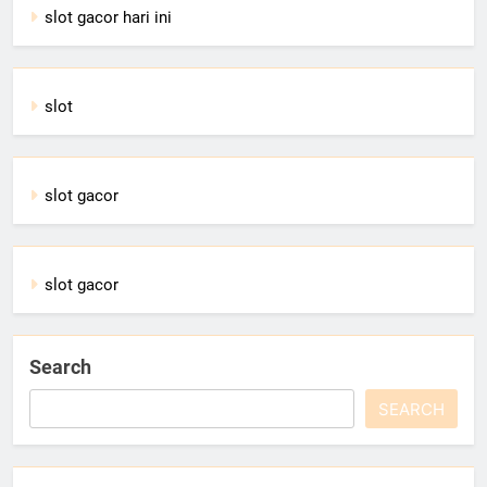
slot gacor hari ini
slot
slot gacor
slot gacor
Search
SEARCH