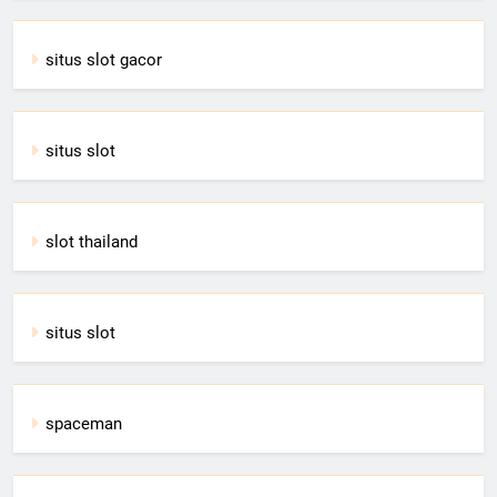
situs slot gacor
situs slot
slot thailand
situs slot
spaceman