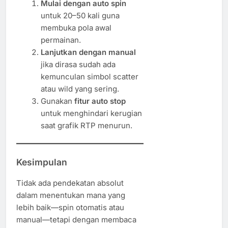
Mulai dengan auto spin
untuk 20–50 kali guna
membuka pola awal
permainan.
Lanjutkan dengan manual
jika dirasa sudah ada
kemunculan simbol scatter
atau wild yang sering.
Gunakan
fitur auto stop
untuk menghindari kerugian
saat grafik RTP menurun.
Kesimpulan
Tidak ada pendekatan absolut
dalam menentukan mana yang
lebih baik—spin otomatis atau
manual—tetapi dengan membaca