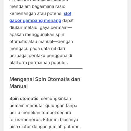
mendalam bagaimana rasio
kemenangan atau potensi
slot
gacor gampang menang
dapat
diukur melalui gaya bermain—
apakah menggunakan spin
otomatis atau manual—dengan
mengacu pada data riil dari
berbagai perilaku pengguna di
platform permainan populer.
Mengenal Spin Otomatis dan
Manual
Spin otomatis
memungkinkan
pemain memutar gulungan tanpa
perlu menekan tombol secara
terus-menerus. Fitur ini biasanya
bisa diatur dengan jumlah putaran,