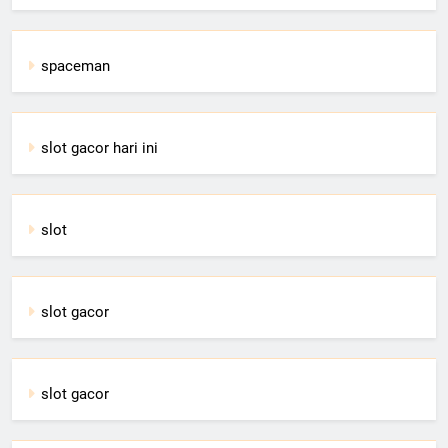
spaceman
slot gacor hari ini
slot
slot gacor
slot gacor