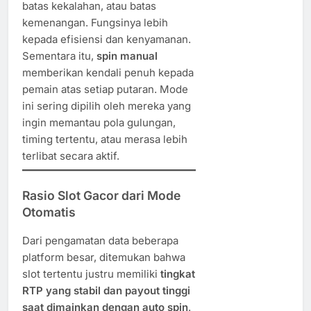
batas kekalahan, atau batas
kemenangan. Fungsinya lebih
kepada efisiensi dan kenyamanan.
Sementara itu,
spin manual
memberikan kendali penuh kepada
pemain atas setiap putaran. Mode
ini sering dipilih oleh mereka yang
ingin memantau pola gulungan,
timing tertentu, atau merasa lebih
terlibat secara aktif.
Rasio Slot Gacor dari Mode
Otomatis
Dari pengamatan data beberapa
platform besar, ditemukan bahwa
slot tertentu justru memiliki
tingkat
RTP yang stabil dan payout tinggi
saat dimainkan dengan auto spin
.