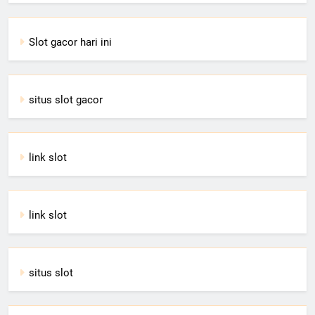
Slot gacor hari ini
situs slot gacor
link slot
link slot
situs slot