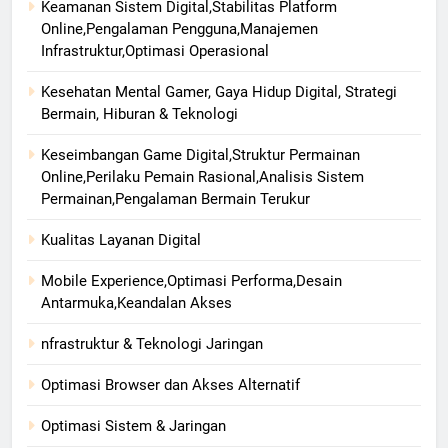
Keamanan Sistem Digital,Stabilitas Platform
Online,Pengalaman Pengguna,Manajemen
Infrastruktur,Optimasi Operasional
Kesehatan Mental Gamer, Gaya Hidup Digital, Strategi
Bermain, Hiburan & Teknologi
Keseimbangan Game Digital,Struktur Permainan
Online,Perilaku Pemain Rasional,Analisis Sistem
Permainan,Pengalaman Bermain Terukur
Kualitas Layanan Digital
Mobile Experience,Optimasi Performa,Desain
Antarmuka,Keandalan Akses
nfrastruktur & Teknologi Jaringan
Optimasi Browser dan Akses Alternatif
Optimasi Sistem & Jaringan