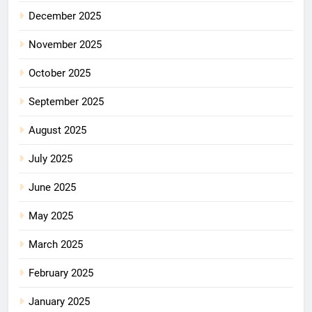
December 2025
November 2025
October 2025
September 2025
August 2025
July 2025
June 2025
May 2025
March 2025
February 2025
January 2025