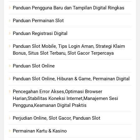
Panduan Pengguna Baru dan Tampilan Digital Ringkas
Panduan Permainan Slot
Panduan Registrasi Digital
Panduan Slot Mobile, Tips Login Aman, Strategi Klaim
Bonus, Situs Slot Terbaru, Slot Gacor Terpercaya
Panduan Slot Online
Panduan Slot Online, Hiburan & Game, Permainan Digital
Pencegahan Error Akses,Optimasi Browser
Harian,Stabilitas Koneksi Internet,Manajemen Sesi
Pengguna,Keamanan Digital Praktis
Perjudian Online, Slot Gacor, Panduan Slot
Permainan Kartu & Kasino