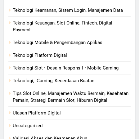
Teknologi Keamanan, Sistem Login, Manajemen Data
Teknologi Keuangan, Slot Online, Fintech, Digital
Payment
Teknologi Mobile & Pengembangan Aplikasi
Teknologi Platform Digital
Teknologi Slot • Desain Responsif • Mobile Gaming
Teknologi, iGaming, Kecerdasan Buatan
Tips Slot Online, Manajemen Waktu Bermain, Kesehatan
Pemain, Strategi Bermain Slot, Hiburan Digital
Ulasan Platform Digital
Uncategorized
Validasi Akses dan Keamanan Akun